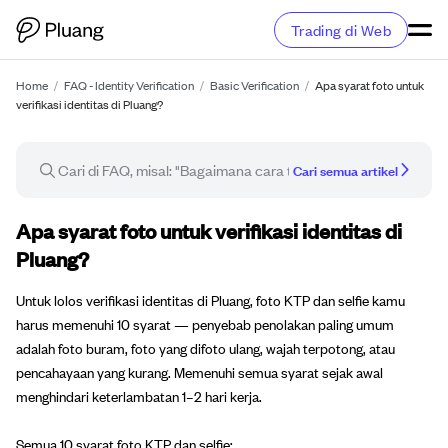
Trading di Web
Home
/
FAQ - Identity Verification
/
Basic Verification
/
Apa syarat foto untuk
verifikasi identitas di Pluang?
Cari semua artikel
Artikel FAQ
Apa syarat foto untuk verifikasi identitas di
Pluang?
Untuk lolos verifikasi identitas di Pluang, foto KTP dan selfie kamu
harus memenuhi 10 syarat — penyebab penolakan paling umum
adalah foto buram, foto yang difoto ulang, wajah terpotong, atau
pencahayaan yang kurang. Memenuhi semua syarat sejak awal
menghindari keterlambatan 1–2 hari kerja.
Semua 10 syarat foto KTP dan selfie: