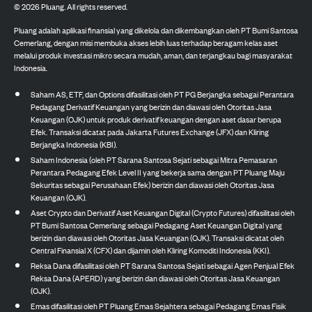
©
2026
Pluang. All rights reserved.
Pluang adalah aplikasi finansial yang dikelola dan dikembangkan oleh PT Bumi Santosa
Cemerlang, dengan misi membuka akses lebih luas terhadap beragam kelas aset
melalui produk investasi mikro secara mudah, aman, dan terjangkau bagi masyarakat
Indonesia.
Saham AS, ETF, dan Options difasilitasi oleh PT PG Berjangka sebagai Perantara
Pedagang Derivatif Keuangan yang berizin dan diawasi oleh Otoritas Jasa
Keuangan (OJK) untuk produk derivatif keuangan dengan aset dasar berupa
Efek. Transaksi dicatat pada Jakarta Futures Exchange (JFX) dan Kliring
Berjangka Indonesia (KBI).
Saham Indonesia (oleh PT Sarana Santosa Sejati sebagai Mitra Pemasaran
Perantara Pedagang Efek Level II yang bekerja sama dengan PT Pluang Maju
Sekuritas sebagai Perusahaan Efek) berizin dan diawasi oleh Otoritas Jasa
Keuangan (OJK).
Aset Crypto dan Derivatif Aset Keuangan Digital (Crypto Futures) difasilitasi oleh
PT Bumi Santosa Cemerlang sebagai Pedagang Aset Keuangan Digital yang
berizin dan diawasi oleh Otoritas Jasa Keuangan (OJK). Transaksi dicatat oleh
Central Finansial X (CFX) dan dijamin oleh Kliring Komoditi Indonesia (KKI).
Reksa Dana difasilitasi oleh PT Sarana Santosa Sejati sebagai Agen Penjual Efek
Reksa Dana (APERD) yang berizin dan diawasi oleh Otoritas Jasa Keuangan
(OJK).
Emas difasilitasi oleh PT Pluang Emas Sejahtera sebagai Pedagang Emas Fisik