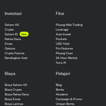
Investasi
Fitur
Saham AS
Pluang Web Trading
Crypto
Leverage
Saham ID
Auto Invest
New
Pockets
Reksa Dana
USD Yield
Emas
Pro Features
Options
Pluang Cuan
Crypto Futures
24-Hour Market
Bandingkan Aset
Aura AI
Biaya
Pelajari
Biaya Saham AS
Blog
Biaya Crypto
Berita
Biaya Reksa Dana
Akademi
Biaya Emas
Campaign & Promo
Biaya Lainnya
Umpan Berita