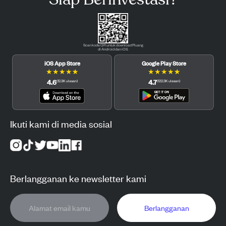
Scan kode QR untuk download Pluang
di Android dan iOS.
iOS App Store
Google Play Store
★
★
★
★
★
★
★
★
★
★
4.6
4.7
(
12.3K
ulasan
)
(
122.3K
ulasan
)
Ikuti kami di media sosial
Berlangganan ke newsletter kami
Berlangganan