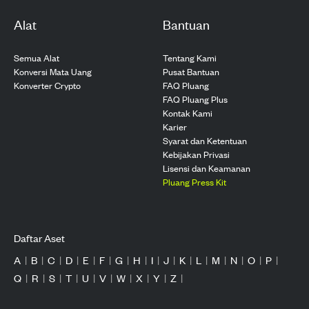
Alat
Bantuan
Semua Alat
Tentang Kami
Konversi Mata Uang
Pusat Bantuan
Konverter Crypto
FAQ Pluang
FAQ Pluang Plus
Kontak Kami
Karier
Syarat dan Ketentuan
Kebijakan Privasi
Lisensi dan Keamanan
Pluang Press Kit
Daftar Aset
A
|
B
|
C
|
D
|
E
|
F
|
G
|
H
|
I
|
J
|
K
|
L
|
M
|
N
|
O
|
P
|
Q
|
R
|
S
|
T
|
U
|
V
|
W
|
X
|
Y
|
Z
|