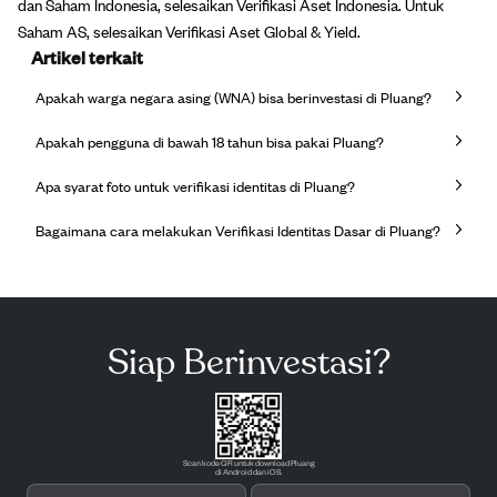
dan Saham Indonesia, selesaikan Verifikasi Aset Indonesia. Untuk
Saham AS, selesaikan Verifikasi Aset Global & Yield.
Artikel terkait
Apakah warga negara asing (WNA) bisa berinvestasi di Pluang?
Apakah pengguna di bawah 18 tahun bisa pakai Pluang?
Apa syarat foto untuk verifikasi identitas di Pluang?
Bagaimana cara melakukan Verifikasi Identitas Dasar di Pluang?
Siap Berinvestasi?
Scan kode QR untuk download Pluang
di Android dan iOS.