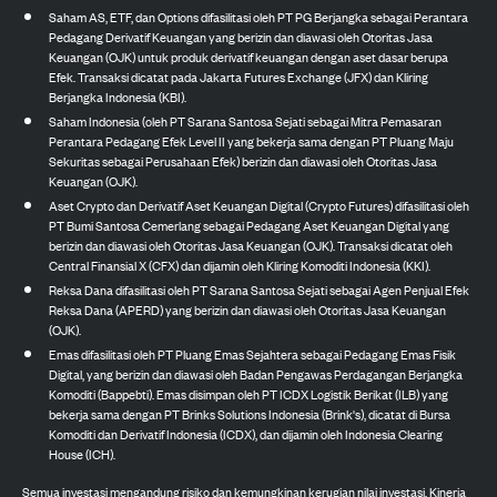
Saham AS, ETF, dan Options difasilitasi oleh PT PG Berjangka sebagai Perantara
Pedagang Derivatif Keuangan yang berizin dan diawasi oleh Otoritas Jasa
Keuangan (OJK) untuk produk derivatif keuangan dengan aset dasar berupa
Efek. Transaksi dicatat pada Jakarta Futures Exchange (JFX) dan Kliring
Berjangka Indonesia (KBI).
Saham Indonesia (oleh PT Sarana Santosa Sejati sebagai Mitra Pemasaran
Perantara Pedagang Efek Level II yang bekerja sama dengan PT Pluang Maju
Sekuritas sebagai Perusahaan Efek) berizin dan diawasi oleh Otoritas Jasa
Keuangan (OJK).
Aset Crypto dan Derivatif Aset Keuangan Digital (Crypto Futures) difasilitasi oleh
PT Bumi Santosa Cemerlang sebagai Pedagang Aset Keuangan Digital yang
berizin dan diawasi oleh Otoritas Jasa Keuangan (OJK). Transaksi dicatat oleh
Central Finansial X (CFX) dan dijamin oleh Kliring Komoditi Indonesia (KKI).
Reksa Dana difasilitasi oleh PT Sarana Santosa Sejati sebagai Agen Penjual Efek
Reksa Dana (APERD) yang berizin dan diawasi oleh Otoritas Jasa Keuangan
(OJK).
Emas difasilitasi oleh PT Pluang Emas Sejahtera sebagai Pedagang Emas Fisik
Digital, yang berizin dan diawasi oleh Badan Pengawas Perdagangan Berjangka
Komoditi (Bappebti). Emas disimpan oleh PT ICDX Logistik Berikat (ILB) yang
bekerja sama dengan PT Brinks Solutions Indonesia (Brink's), dicatat di Bursa
Komoditi dan Derivatif Indonesia (ICDX), dan dijamin oleh Indonesia Clearing
House (ICH).
Semua investasi mengandung risiko dan kemungkinan kerugian nilai investasi. Kinerja