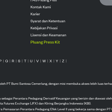
Kontak Kami
Karier
Syarat dan Ketentuan
Kebijakan Privasi
Lisensi dan Keamanan
Pluang Press Kit
P
|
Q
|
R
|
S
|
T
|
U
|
V
|
W
|
X
|
Y
|
Z
|
n oleh PT Bumi Santosa Cemerlang, dengan misi membuka akses lebih luas terha
ka sebagai Perantara Pedagang Derivatif Keuangan yang berizin dan diawasi ole
ta Futures Exchange (JFX) dan Kliring Berjangka Indonesia (KBI).
tra Pemasaran Perantara Pedagang Efek Level II yang bekerja sama dengan PT 