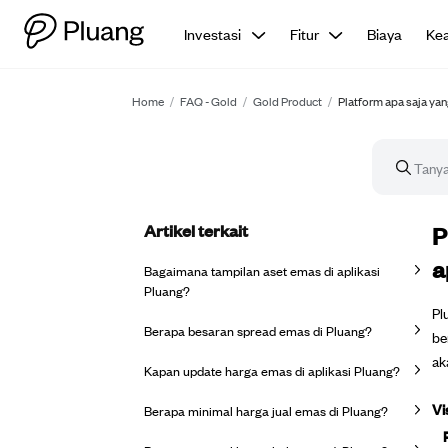
Investasi
Fitur
Biaya
Ke
Home
/
FAQ - Gold
/
Gold Product
/
Platform apa saja ya
Artikel terkait
Ar
P
a
Bagaimana tampilan aset emas di aplikasi
Pluang?
Pl
Berapa besaran spread emas di Pluang?
be
ak
Kapan update harga emas di aplikasi Pluang?
Vi
Berapa minimal harga jual emas di Pluang?