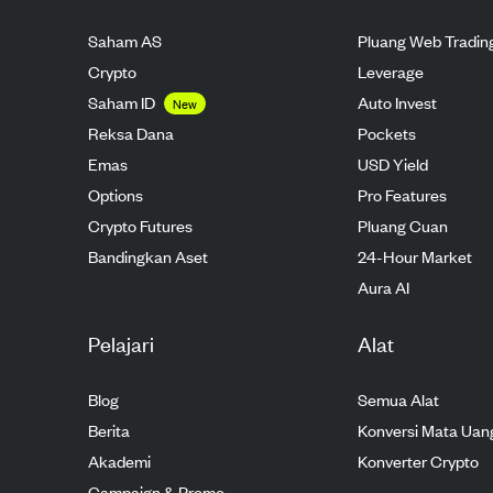
Saham AS
Pluang Web Tradin
Crypto
Leverage
Saham ID
Auto Invest
New
Reksa Dana
Pockets
Emas
USD Yield
Options
Pro Features
Crypto Futures
Pluang Cuan
Bandingkan Aset
24-Hour Market
Aura AI
Pelajari
Alat
Blog
Semua Alat
Berita
Konversi Mata Uan
Akademi
Konverter Crypto
Campaign & Promo