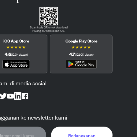
Scan kode QR untuk download
Pluang di Android dan iOS.
iOS App Store
Google Play Store
★
★
★
★
★
★
★
★
★
★
4.6
4.7
(
12.3K
ulasan
)
(
122.0K
ulasan
)
kami di media sosial
ngganan ke newsletter kami
Berlangganan