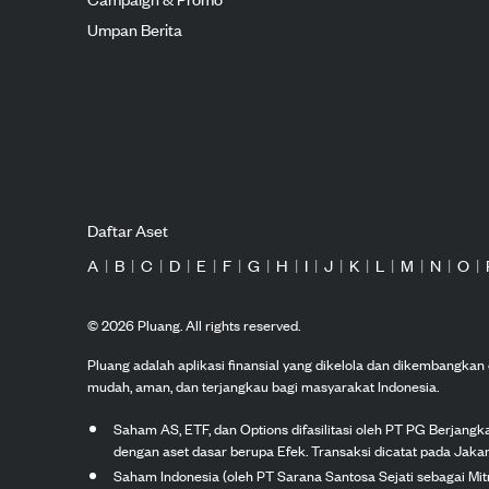
Umpan Berita
Daftar Aset
A
|
B
|
C
|
D
|
E
|
F
|
G
|
H
|
I
|
J
|
K
|
L
|
M
|
N
|
O
|
©
2026
Pluang. All rights reserved.
Pluang adalah aplikasi finansial yang dikelola dan dikembangka
mudah, aman, dan terjangkau bagi masyarakat Indonesia.
Saham AS, ETF, dan Options difasilitasi oleh PT PG Berjang
dengan aset dasar berupa Efek. Transaksi dicatat pada Jakar
Saham Indonesia (oleh PT Sarana Santosa Sejati sebagai Mi