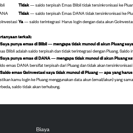
ibli
Tidak
— saldo terpisah
Emas Blibli tidak tersinkronisasi ke Plua
ANA
Tidak
— saldo terpisah
Emas DANA tidak tersinkronisasi ke Pl
Investasi
Ya
— saldo terintegrasi
Harus login dengan data akun GoInvesta
rtanyaan terkait:
 Saya punya emas di Blibli — mengapa tidak muncul di akun Pluang say
as Blibli adalah saldo terpisah dan tidak terintegrasi dengan Pluang. Saldo i
 Saya punya emas di DANA — mengapa tidak muncul di akun Pluang sa
ldo emas DANA bersifat terpisah dari Pluang dan tidak akan tersinkronisasi
 Saldo emas GoInvestasi saya tidak muncul di Pluang — apa yang harus
stikan kamu login ke Pluang menggunakan data akun (email/akun) yang sama
rbeda, saldo tidak akan terhubung.
Biaya