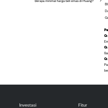
Berapa minimal harga beli emas di Pluang?
Bl
D
Go
Pe
Q:
Em
Q:
Sa
Q:
Pa
be
Investasi
Fitur