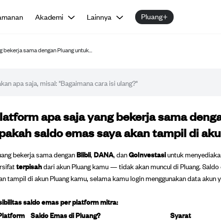
Pluang+
amanan
Akademi
Lainnya
ng bekerja sama dengan Pluang untuk…
tikel FAQ
latform apa saja yang bekerja sama deng
pakah saldo emas saya akan tampil di ak
uang bekerja sama dengan
Blibli
,
DANA
, dan
GoInvestasi
untuk menyediakan
rsifat
terpisah
dari akun Pluang kamu — tidak akan muncul di Pluang. Saldo
an tampil di akun Pluang kamu, selama kamu login menggunakan data akun 
sibilitas saldo emas per platform mitra:
Platform
Saldo Emas di Pluang?
Syarat