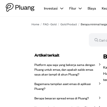
Investasi
Fitur
Biaya
Ke
Home
/
FAQ - Gold
/
Gold Product
/
Berapa minimal harga 
Artikel terkait
Ar
B
Platform apa saja yang bekerja sama dengan
Ka
Pluang untuk emas, dan apakah saldo emas
Ha
saya akan tampil di akun Pluang?
te
Bagaimana tampilan aset emas di aplikasi
Pluang?
Berapa besaran spread emas di Pluang?