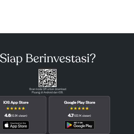
Siap Berinvestasi?
Scan kode QR untuk download
Pluang di Android dan iOS.
iOS App Store
Google Play Store
★
★
★
★
★
★
★
★
★
★
4.6
4.7
(
12.3K
ulasan
)
(
122.1K
ulasan
)