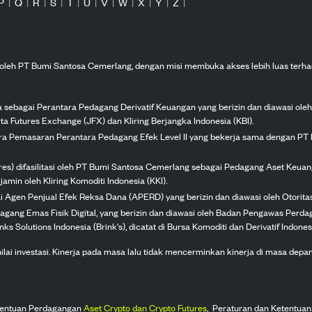
P
|
Q
|
R
|
S
|
T
|
U
|
V
|
W
|
X
|
Y
|
Z
|
n oleh PT Bumi Santosa Cemerlang, dengan misi membuka akses lebih luas terha
ka sebagai Perantara Pedagang Derivatif Keuangan yang berizin dan diawasi ole
ta Futures Exchange (JFX) dan Kliring Berjangka Indonesia (KBI).
tra Pemasaran Perantara Pedagang Efek Level II yang bekerja sama dengan PT 
ures) difasilitasi oleh PT Bumi Santosa Cemerlang sebagai Pedagang Aset Keuan
jamin oleh Kliring Komoditi Indonesia (KKI).
gai Agen Penjual Efek Reksa Dana (APERD) yang berizin dan diawasi oleh Otorit
dagang Emas Fisik Digital, yang berizin dan diawasi oleh Badan Pengawas Perd
s Solutions Indonesia (Brink's), dicatat di Bursa Komoditi dan Derivatif Indones
 investasi. Kinerja pada masa lalu tidak mencerminkan kinerja di masa depan. K
tentuan Perdagangan
Aset Crypto dan Crypto Futures
,
Peraturan dan Ketentuan