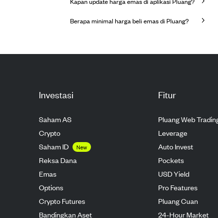
Kapan update harga emas di aplikasi Pluang?
Berapa minimal harga beli emas di Pluang?
Investasi
Fitur
Saham AS
Pluang Web Tradin
Crypto
Leverage
Saham ID
Auto Invest
New
Reksa Dana
Pockets
Emas
USD Yield
Options
Pro Features
Crypto Futures
Pluang Cuan
Bandingkan Aset
24-Hour Market