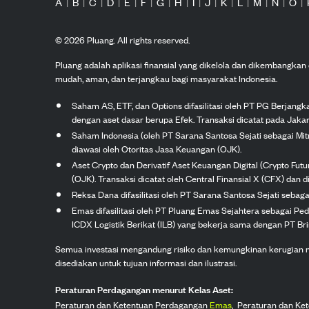
A
|
B
|
C
|
D
|
E
|
F
|
G
|
H
|
I
|
J
|
K
|
L
|
M
|
N
|
O
|
©
2026
Pluang. All rights reserved.
Pluang adalah aplikasi finansial yang dikelola dan dikembangka
mudah, aman, dan terjangkau bagi masyarakat Indonesia.
Saham AS, ETF, dan Options difasilitasi oleh PT PG Berjang
dengan aset dasar berupa Efek. Transaksi dicatat pada Jakar
Saham Indonesia (oleh PT Sarana Santosa Sejati sebagai Mi
diawasi oleh Otoritas Jasa Keuangan (OJK).
Aset Crypto dan Derivatif Aset Keuangan Digital (Crypto Fut
(OJK). Transaksi dicatat oleh Central Finansial X (CFX) dan di
Reksa Dana difasilitasi oleh PT Sarana Santosa Sejati seba
Emas difasilitasi oleh PT Pluang Emas Sejahtera sebagai Pe
ICDX Logistik Berikat (ILB) yang bekerja sama dengan PT Brink
Semua investasi mengandung risiko dan kemungkinan kerugian nilai
disediakan untuk tujuan informasi dan ilustrasi.
Peraturan Perdagangan menurut Kelas Aset:
Peraturan dan Ketentuan Perdagangan
Emas
,
Peraturan dan Ke