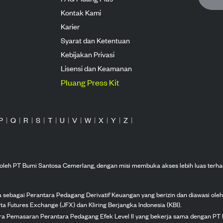
Kontak Kami
Karier
Syarat dan Ketentuan
Kebijakan Privasi
Lisensi dan Keamanan
Pluang Press Kit
P
|
Q
|
R
|
S
|
T
|
U
|
V
|
W
|
X
|
Y
|
Z
|
n oleh PT Bumi Santosa Cemerlang, dengan misi membuka akses lebih luas terha
ka sebagai Perantara Pedagang Derivatif Keuangan yang berizin dan diawasi ole
ta Futures Exchange (JFX) dan Kliring Berjangka Indonesia (KBI).
tra Pemasaran Perantara Pedagang Efek Level II yang bekerja sama dengan PT 