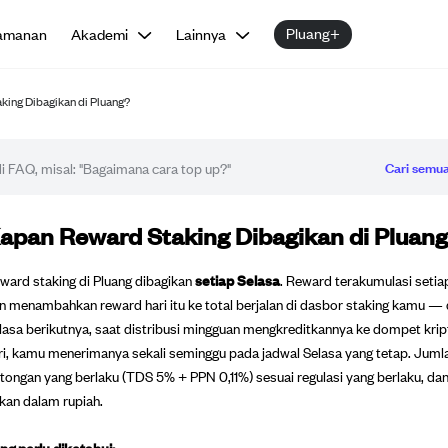
Pluang+
amanan
Akademi
Lainnya
king Dibagikan di Pluang?
Cari semua
tikel FAQ
apan Reward Staking Dibagikan di Pluan
ward staking di Pluang dibagikan
setiap Selasa
. Reward terakumulasi setia
n menambahkan reward hari itu ke total berjalan di dasbor staking kamu — 
lasa berikutnya, saat distribusi mingguan mengkreditkannya ke dompet krip
ri, kamu menerimanya sekali seminggu pada jadwal Selasa yang tetap. Jumla
tongan yang berlaku (TDS 5% + PPN 0,11%) sesuai regulasi yang berlaku, da
kan dalam rupiah.
ng perlu diketahui: