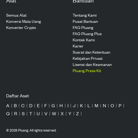
Semua Alat
Tentang Kami
Konversi Mata Uang
Pusat Bantuan
Konverter Crypto
FAQ Pluang
FAQ Pluang Plus
Kontak Kami
Karier
Syarat dan Ketentuan
Kebijakan Privasi
Lisensi dan Keamanan
Pluang Press Kit
Daftar Aset
A
|
B
|
C
|
D
|
E
|
F
|
G
|
H
|
I
|
J
|
K
|
L
|
M
|
N
|
O
|
P
|
Q
|
R
|
S
|
T
|
U
|
V
|
W
|
X
|
Y
|
Z
|
©
2026
Pluang. All rights reserved.