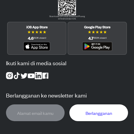
Scan kode QR untuk download Pluang
di Android dan iOS.
iOS App Store
Google Play Store
★
★
★
★
★
★
★
★
★
★
4.6
4.7
(
12.3K
ulasan
)
(
122.1K
ulasan
)
Ikuti kami di media sosial
Berlangganan ke newsletter kami
Berlangganan