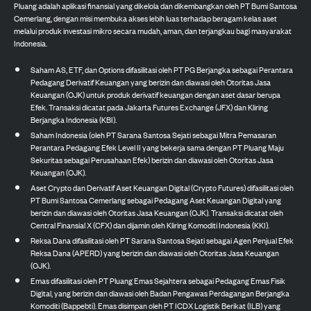
Pluang adalah aplikasi finansial yang dikelola dan dikembangkan oleh PT Bumi Santosa
Cemerlang, dengan misi membuka akses lebih luas terhadap beragam kelas aset
melalui produk investasi mikro secara mudah, aman, dan terjangkau bagi masyarakat
Indonesia.
Saham AS, ETF, dan Options difasilitasi oleh PT PG Berjangka sebagai Perantara
Pedagang Derivatif Keuangan yang berizin dan diawasi oleh Otoritas Jasa
Keuangan (OJK) untuk produk derivatif keuangan dengan aset dasar berupa
Efek. Transaksi dicatat pada Jakarta Futures Exchange (JFX) dan Kliring
Berjangka Indonesia (KBI).
Saham Indonesia (oleh PT Sarana Santosa Sejati sebagai Mitra Pemasaran
Perantara Pedagang Efek Level II yang bekerja sama dengan PT Pluang Maju
Sekuritas sebagai Perusahaan Efek) berizin dan diawasi oleh Otoritas Jasa
Keuangan (OJK).
Aset Crypto dan Derivatif Aset Keuangan Digital (Crypto Futures) difasilitasi oleh
PT Bumi Santosa Cemerlang sebagai Pedagang Aset Keuangan Digital yang
berizin dan diawasi oleh Otoritas Jasa Keuangan (OJK). Transaksi dicatat oleh
Central Finansial X (CFX) dan dijamin oleh Kliring Komoditi Indonesia (KKI).
Reksa Dana difasilitasi oleh PT Sarana Santosa Sejati sebagai Agen Penjual Efek
Reksa Dana (APERD) yang berizin dan diawasi oleh Otoritas Jasa Keuangan
(OJK).
Emas difasilitasi oleh PT Pluang Emas Sejahtera sebagai Pedagang Emas Fisik
Digital, yang berizin dan diawasi oleh Badan Pengawas Perdagangan Berjangka
Komoditi (Bappebti). Emas disimpan oleh PT ICDX Logistik Berikat (ILB) yang