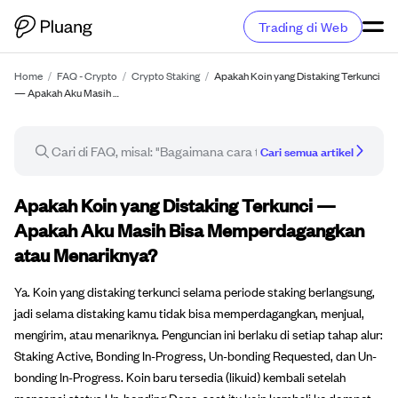
Trading di Web
Home
/
FAQ - Crypto
/
Crypto Staking
/
Apakah Koin yang Distaking Terkunci
— Apakah Aku Masih …
Cari semua artikel
Artikel FAQ
Apakah Koin yang Distaking Terkunci —
Apakah Aku Masih Bisa Memperdagangkan
atau Menariknya?
Ya. Koin yang distaking terkunci selama periode staking berlangsung,
jadi selama distaking kamu tidak bisa memperdagangkan, menjual,
mengirim, atau menariknya. Penguncian ini berlaku di setiap tahap alur:
Staking Active, Bonding In-Progress, Un-bonding Requested, dan Un-
bonding In-Progress. Koin baru tersedia (likuid) kembali setelah
mencapai status Un-bonding Done, saat itu koin kembali ke dompet