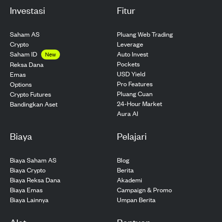
Investasi
Fitur
Saham AS
Pluang Web Trading
Crypto
Leverage
Saham ID
Auto Invest
New
Pockets
Reksa Dana
USD Yield
Emas
Pro Features
Options
Pluang Cuan
Crypto Futures
24-Hour Market
Bandingkan Aset
Aura AI
Biaya
Pelajari
Biaya Saham AS
Blog
Biaya Crypto
Berita
Biaya Reksa Dana
Akademi
Biaya Emas
Campaign & Promo
Biaya Lainnya
Umpan Berita
Alat
Bantuan