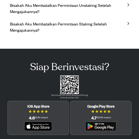
Bisakah Aku Membatalkan Permintaan Unstaking Setelah
Mengajukannya?
Bisakah Aku Membatalkan Permintaan Staking Setelah
Mengajukannya?
Siap Berinvestasi?
Scan kode QR untuk download Pluang
di Android dan iOS.
iOS App Store
Google Play Store
★
★
★
★
★
★
★
★
★
★
4.6
4.7
(
12.3K
ulasan
)
(
122.3K
ulasan
)