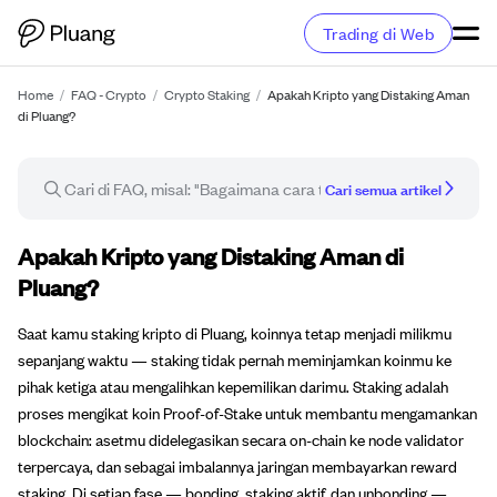
Trading di Web
Home
/
FAQ - Crypto
/
Crypto Staking
/
Apakah Kripto yang Distaking Aman
di Pluang?
Cari semua artikel
Artikel FAQ
Apakah Kripto yang Distaking Aman di
Pluang?
Saat kamu staking kripto di Pluang, koinnya tetap menjadi milikmu
sepanjang waktu — staking tidak pernah meminjamkan koinmu ke
pihak ketiga atau mengalihkan kepemilikan darimu. Staking adalah
proses mengikat koin Proof-of-Stake untuk membantu mengamankan
blockchain: asetmu didelegasikan secara on-chain ke node validator
terpercaya, dan sebagai imbalannya jaringan membayarkan reward
staking. Di setiap fase — bonding, staking aktif, dan unbonding —