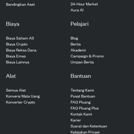
24-Hour Market
Bandingkan Aset
Aura AI
Biaya
Pelajari
Biaya Saham AS
Blog
Biaya Crypto
Berita
Biaya Reksa Dana
Akademi
Biaya Emas
Campaign & Promo
Biaya Lainnya
Umpan Berita
Alat
Bantuan
Semua Alat
Tentang Kami
Konversi Mata Uang
Pusat Bantuan
Konverter Crypto
FAQ Pluang
FAQ Pluang Plus
Kontak Kami
Karier
Syarat dan Ketentuan
Kebijakan Privasi