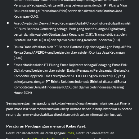
Perantara Pedagang Efek Level II yang bekerja sama dengan PT Pluang Maju
Sekuritas sebagai Perusahaan Efek) berizin dan diawasi oleh Otoritas Jasa
Keuangan (OJK).
Aset Crypto dan Derivatif Aset Keuangan Digital (Crypto Futures) difasilitasi oleh
PT Bumi Santosa Cemerlang sebagai Pedagang Aset Keuangan Digital yang
berizin dan diawasi oleh Otoritas Jasa Keuangan (OJK). Transaksi dicatat oleh
Central Finansial X (CFX) dan dijamin oleh Kliring Komoditi Indonesia (KKI).
Reksa Dana difasilitasi oleh PT Sarana Santosa Sejati sebagai Agen Penjual Efek
Reksa Dana (APERD) yang berizin dan diawasi oleh Otoritas Jasa Keuangan
(OJK).
Emas difasilitasi oleh PT Pluang Emas Sejahtera sebagai Pedagang Emas Fisik
Digital, yang berizin dan diawasi oleh Badan Pengawas Perdagangan Berjangka
Komoditi (Bappebti). Emas disimpan oleh PT ICDX Logistik Berikat (ILB) yang
bekerja sama dengan PT Brinks Solutions Indonesia (Brink's), dicatat di Bursa
Komoditi dan Derivatif Indonesia (ICDX), dan dijamin oleh Indonesia Clearing
House (ICH).
Semua investasi mengandung risiko dan kemungkinan kerugian nilai investasi. Kinerja
pada masa lalu tidak mencerminkan kinerja di masa depan. Kinerja historikal, expected
return, dan proyeksi probabilitas disediakan untuk tujuan informasi dan ilustrasi.
Peraturan Perdagangan menurut Kelas Aset:
Peraturan dan Ketentuan Perdagangan
Emas
,
Peraturan dan Ketentuan