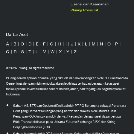
Lisensi dan Keamanan
Pluang Press Kit
Daftar Aset
A
|
B
|
C
|
D
|
E
|
F
|
G
|
H
|
I
|
J
|
K
|
L
|
M
|
N
|
O
|
P
|
Q
|
R
|
S
|
T
|
U
|
V
|
W
|
X
|
Y
|
Z
|
©
2026
Pluang. All rights reserved.
Pluang adalah aplikasi finansial yang dikelola dan dikembangkan oleh PT Bumi Santosa
Cemerlang, dengan misi membuka akses lebih luas terhadap beragam kelas aset
melalui produk investasi mikro secara mudah, aman, dan terjangkau bagi masyarakat
Indonesia.
Saham AS, ETF, dan Options difasilitasi oleh PT PG Berjangka sebagai Perantara
Pedagang Derivatif Keuangan yang berizin dan diawasi oleh Otoritas Jasa
Keuangan (OJK) untuk produk derivatif keuangan dengan aset dasar berupa
Efek. Transaksi dicatat pada Jakarta Futures Exchange (JFX) dan Kliring
Berjangka Indonesia (KBI).
Saham Indonesia (oleh PT Sarana Santosa Sejati sebagai Mitra Pemasaran