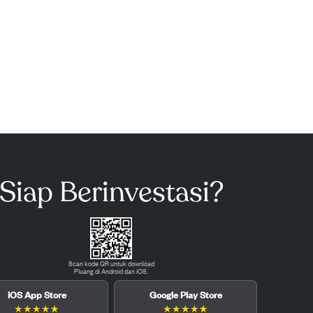
Siap Berinvestasi?
Scan kode QR untuk download
Pluang di Android dan iOS.
iOS App Store
Google Play Store
★
★
★
★
★
★
★
★
★
★