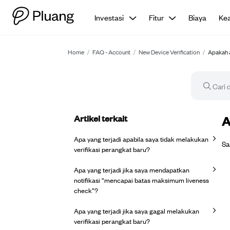
Investasi
Fitur
Biaya
Ke
Home
/
FAQ - Account
/
New Device Verification
/
Apakah a
Artikel terkait
Ar
A
Apa yang terjadi apabila saya tidak melakukan
Sa
verifikasi perangkat baru?
Apa yang terjadi jika saya mendapatkan
notifikasi “mencapai batas maksimum liveness
check”?
Apa yang terjadi jika saya gagal melakukan
verifikasi perangkat baru?