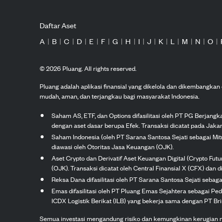
Daftar Aset
A
|
B
|
C
|
D
|
E
|
F
|
G
|
H
|
I
|
J
|
K
|
L
|
M
|
N
|
O
|
©
2026
Pluang. All rights reserved.
Pluang adalah aplikasi finansial yang dikelola dan dikembangka
mudah, aman, dan terjangkau bagi masyarakat Indonesia.
Saham AS, ETF, dan Options difasilitasi oleh PT PG Berjang
dengan aset dasar berupa Efek. Transaksi dicatat pada Jakar
Saham Indonesia (oleh PT Sarana Santosa Sejati sebagai Mi
diawasi oleh Otoritas Jasa Keuangan (OJK).
Aset Crypto dan Derivatif Aset Keuangan Digital (Crypto Fut
(OJK). Transaksi dicatat oleh Central Finansial X (CFX) dan di
Reksa Dana difasilitasi oleh PT Sarana Santosa Sejati seba
Emas difasilitasi oleh PT Pluang Emas Sejahtera sebagai Pe
ICDX Logistik Berikat (ILB) yang bekerja sama dengan PT Brink
Semua investasi mengandung risiko dan kemungkinan kerugian nilai