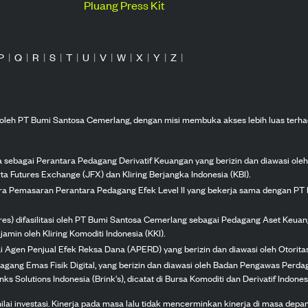
Pluang Press Kit
P
|
Q
|
R
|
S
|
T
|
U
|
V
|
W
|
X
|
Y
|
Z
|
n oleh PT Bumi Santosa Cemerlang, dengan misi membuka akses lebih luas terha
ka sebagai Perantara Pedagang Derivatif Keuangan yang berizin dan diawasi ole
ta Futures Exchange (JFX) dan Kliring Berjangka Indonesia (KBI).
tra Pemasaran Perantara Pedagang Efek Level II yang bekerja sama dengan PT 
ures) difasilitasi oleh PT Bumi Santosa Cemerlang sebagai Pedagang Aset Keuan
jamin oleh Kliring Komoditi Indonesia (KKI).
gai Agen Penjual Efek Reksa Dana (APERD) yang berizin dan diawasi oleh Otorit
dagang Emas Fisik Digital, yang berizin dan diawasi oleh Badan Pengawas Perd
s Solutions Indonesia (Brink's), dicatat di Bursa Komoditi dan Derivatif Indones
 investasi. Kinerja pada masa lalu tidak mencerminkan kinerja di masa depan. K