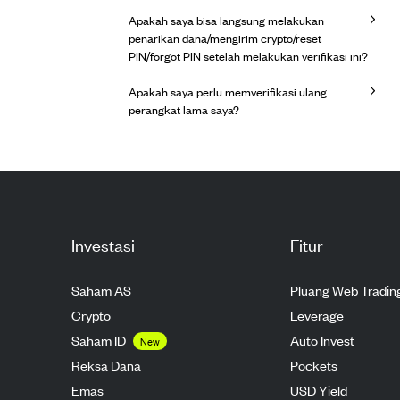
Apakah saya bisa langsung melakukan
penarikan dana/mengirim crypto/reset
PIN/forgot PIN setelah melakukan verifikasi ini?
Apakah saya perlu memverifikasi ulang
perangkat lama saya?
Investasi
Fitur
Saham AS
Pluang Web Tradin
Crypto
Leverage
Saham ID
Auto Invest
New
Reksa Dana
Pockets
Emas
USD Yield