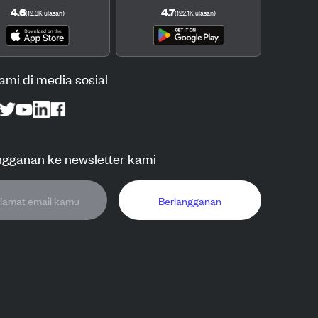
4.6
4.7
(
12.3K
ulasan
)
(
122.1K
ulasan
)
kami di media sosial
ngganan ke newsletter kami
Berlangganan