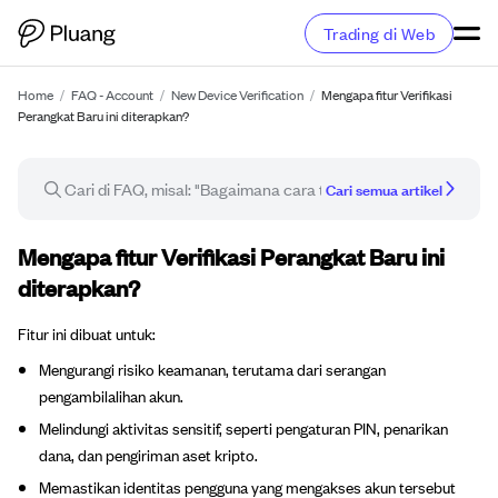
Trading di Web
Home
/
FAQ - Account
/
New Device Verification
/
Mengapa fitur Verifikasi
Perangkat Baru ini diterapkan?
Cari semua artikel
Artikel FAQ
Mengapa fitur Verifikasi Perangkat Baru ini
diterapkan?
Fitur ini dibuat untuk:
Mengurangi risiko keamanan, terutama dari serangan
pengambilalihan akun.
Melindungi aktivitas sensitif, seperti pengaturan PIN, penarikan
dana, dan pengiriman aset kripto.
Memastikan identitas pengguna yang mengakses akun tersebut