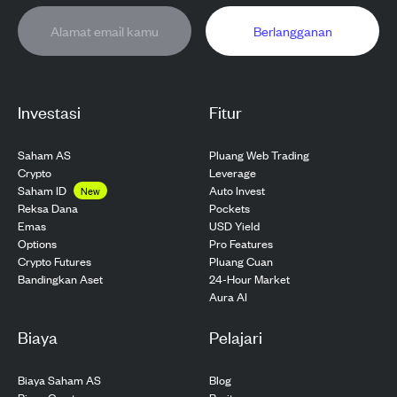
Berlangganan
Investasi
Fitur
Saham AS
Pluang Web Trading
Crypto
Leverage
Saham ID
Auto Invest
New
Pockets
Reksa Dana
USD Yield
Emas
Pro Features
Options
Pluang Cuan
Crypto Futures
24-Hour Market
Bandingkan Aset
Aura AI
Biaya
Pelajari
Biaya Saham AS
Blog