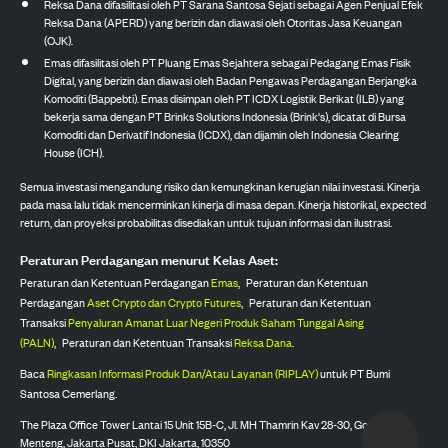
Reksa Dana difasilitasi oleh PT Sarana Santosa Sejati sebagai Agen Penjual Efek
Reksa Dana (APERD) yang berizin dan diawasi oleh Otoritas Jasa Keuangan
(OJK).
Emas difasilitasi oleh PT Pluang Emas Sejahtera sebagai Pedagang Emas Fisik
Digital, yang berizin dan diawasi oleh Badan Pengawas Perdagangan Berjangka
Komoditi (Bappebti). Emas disimpan oleh PT ICDX Logistik Berikat (ILB) yang
bekerja sama dengan PT Brinks Solutions Indonesia (Brink's), dicatat di Bursa
Komoditi dan Derivatif Indonesia (ICDX), dan dijamin oleh Indonesia Clearing
House (ICH).
Semua investasi mengandung risiko dan kemungkinan kerugian nilai investasi. Kinerja
pada masa lalu tidak mencerminkan kinerja di masa depan. Kinerja historikal, expected
return, dan proyeksi probabilitas disediakan untuk tujuan informasi dan ilustrasi.
Peraturan Perdagangan menurut Kelas Aset:
Peraturan dan Ketentuan Perdagangan
Emas
,
Peraturan dan Ketentuan
Perdagangan
Aset Crypto dan Crypto Futures
,
Peraturan dan Ketentuan
Transaksi
Penyaluran Amanat Luar Negeri Produk Saham Tunggal Asing
(PALN)
,
Peraturan dan Ketentuan Transaksi
Reksa Dana
.
Baca
Ringkasan Informasi Produk Dan/Atau Layanan (RIPLAY)
untuk PT Bumi
Santosa Cemerlang.
The Plaza Office Tower Lantai 15 Unit 15B-C, Jl. MH Thamrin Kav 28-30, Gondangdia,
Menteng, Jakarta Pusat, DKI Jakarta, 10350