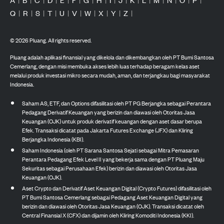
Q
|
R
|
S
|
T
|
U
|
V
|
W
|
X
|
Y
|
Z
|
©
2026
Pluang. All rights reserved.
Pluang adalah aplikasi finansial yang dikelola dan dikembangkan oleh PT Bumi Santosa
Cemerlang, dengan misi membuka akses lebih luas terhadap beragam kelas aset
melalui produk investasi mikro secara mudah, aman, dan terjangkau bagi masyarakat
Indonesia.
Saham AS, ETF, dan Options difasilitasi oleh PT PG Berjangka sebagai Perantara
Pedagang Derivatif Keuangan yang berizin dan diawasi oleh Otoritas Jasa
Keuangan (OJK) untuk produk derivatif keuangan dengan aset dasar berupa
Efek. Transaksi dicatat pada Jakarta Futures Exchange (JFX) dan Kliring
Berjangka Indonesia (KBI).
Saham Indonesia (oleh PT Sarana Santosa Sejati sebagai Mitra Pemasaran
Perantara Pedagang Efek Level II yang bekerja sama dengan PT Pluang Maju
Sekuritas sebagai Perusahaan Efek) berizin dan diawasi oleh Otoritas Jasa
Keuangan (OJK).
Aset Crypto dan Derivatif Aset Keuangan Digital (Crypto Futures) difasilitasi oleh
PT Bumi Santosa Cemerlang sebagai Pedagang Aset Keuangan Digital yang
berizin dan diawasi oleh Otoritas Jasa Keuangan (OJK). Transaksi dicatat oleh
Central Finansial X (CFX) dan dijamin oleh Kliring Komoditi Indonesia (KKI).