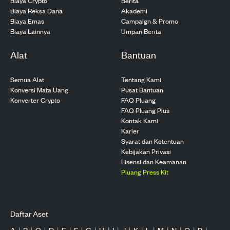
Biaya Crypto
Berita
Biaya Reksa Dana
Akademi
Biaya Emas
Campaign & Promo
Biaya Lainnya
Umpan Berita
Alat
Bantuan
Semua Alat
Tentang Kami
Konversi Mata Uang
Pusat Bantuan
Konverter Crypto
FAQ Pluang
FAQ Pluang Plus
Kontak Kami
Karier
Syarat dan Ketentuan
Kebijakan Privasi
Lisensi dan Keamanan
Pluang Press Kit
Daftar Aset
A
|
B
|
C
|
D
|
E
|
F
|
G
|
H
|
I
|
J
|
K
|
L
|
M
|
N
|
O
|
P
|