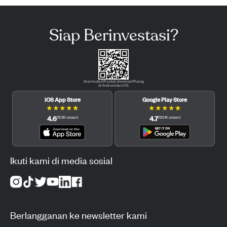
Siap Berinvestasi?
Scan kode QR untuk download Pluang
di Android dan iOS.
iOS App Store
Google Play Store
★
★
★
★
★
★
★
★
★
★
4.6
4.7
(
12.3K
ulasan
)
(
122.1K
ulasan
)
Ikuti kami di media sosial
Berlangganan ke newsletter kami