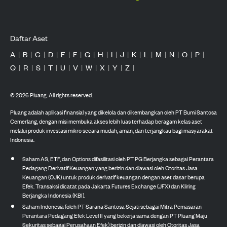
Daftar Aset
A
|
B
|
C
|
D
|
E
|
F
|
G
|
H
|
I
|
J
|
K
|
L
|
M
|
N
|
O
|
P
|
Q
|
R
|
S
|
T
|
U
|
V
|
W
|
X
|
Y
|
Z
|
©
2026
Pluang. All rights reserved.
Pluang adalah aplikasi finansial yang dikelola dan dikembangkan oleh PT Bumi Santosa
Cemerlang, dengan misi membuka akses lebih luas terhadap beragam kelas aset
melalui produk investasi mikro secara mudah, aman, dan terjangkau bagi masyarakat
Indonesia.
Saham AS, ETF, dan Options difasilitasi oleh PT PG Berjangka sebagai Perantara
Pedagang Derivatif Keuangan yang berizin dan diawasi oleh Otoritas Jasa
Keuangan (OJK) untuk produk derivatif keuangan dengan aset dasar berupa
Efek. Transaksi dicatat pada Jakarta Futures Exchange (JFX) dan Kliring
Berjangka Indonesia (KBI).
Saham Indonesia (oleh PT Sarana Santosa Sejati sebagai Mitra Pemasaran
Perantara Pedagang Efek Level II yang bekerja sama dengan PT Pluang Maju
Sekuritas sebagai Perusahaan Efek) berizin dan diawasi oleh Otoritas Jasa