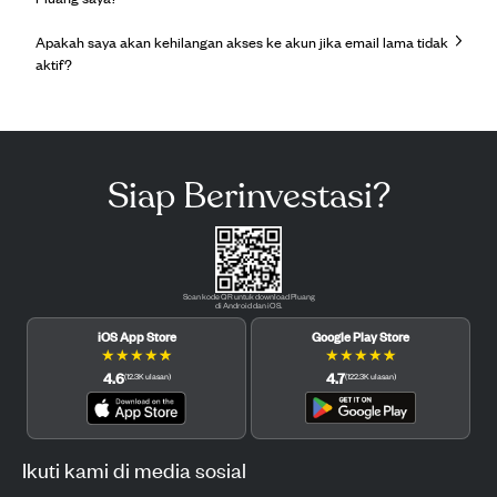
Apakah saya akan kehilangan akses ke akun jika email lama tidak
aktif?
Siap Berinvestasi?
Scan kode QR untuk download Pluang
di Android dan iOS.
iOS App Store
Google Play Store
★
★
★
★
★
★
★
★
★
★
4.6
4.7
(
12.3K
ulasan
)
(
122.3K
ulasan
)
Ikuti kami di media sosial