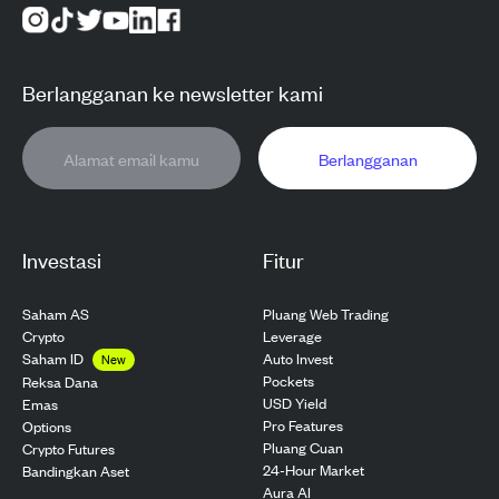
Berlangganan ke newsletter kami
Berlangganan
Investasi
Fitur
Saham AS
Pluang Web Trading
Crypto
Leverage
Saham ID
Auto Invest
New
Pockets
Reksa Dana
USD Yield
Emas
Pro Features
Options
Pluang Cuan
Crypto Futures
24-Hour Market
Bandingkan Aset
Aura AI