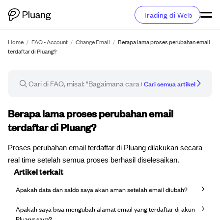
Trading di Web
Home
/
FAQ - Account
/
Change Email
/
Berapa lama proses perubahan email
terdaftar di Pluang?
Cari semua artikel
Artikel FAQ
Berapa lama proses perubahan email
terdaftar di Pluang?
Proses perubahan email terdaftar di Pluang dilakukan secara
real time setelah semua proses berhasil diselesaikan.
Artikel terkait
Apakah data dan saldo saya akan aman setelah email diubah?
Apakah saya bisa mengubah alamat email yang terdaftar di akun
Pluang saya?