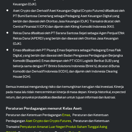
Keuangan (OJK).
Aset Crypto dan Derivatif Aset Keuangan Digital (Crypto Futures) difasilitasi oleh
PT Bumi Santosa Cemerlang sebagai Pedagang Aset Keuangan Digital yang
berizin dan diawasi oleh Otoritas Jasa Keuangan (OJK). Transaksi dicatat oleh
Central Finansial X (CFX) dan dijamin oleh Kliring Komoditi Indonesia (KKI).
Reksa Dana difasilitasi oleh PT Sarana Santosa Sejati sebagai Agen Penjual Efek
Reksa Dana (APERD) yang berizin dan diawasi oleh Otoritas Jasa Keuangan
(OJK).
Emas difasilitasi oleh PT Pluang Emas Sejahtera sebagai Pedagang Emas Fisik
Digital, yang berizin dan diawasi oleh Badan Pengawas Perdagangan Berjangka
Komoditi (Bappebti). Emas disimpan oleh PT ICDX Logistik Berikat (ILB) yang
bekerja sama dengan PT Brinks Solutions Indonesia (Brink's), dicatat di Bursa
Komoditi dan Derivatif Indonesia (ICDX), dan dijamin oleh Indonesia Clearing
House (ICH).
Semua investasi mengandung risiko dan kemungkinan kerugian nilai investasi. Kinerja
pada masa lalu tidak mencerminkan kinerja di masa depan. Kinerja historikal, expected
return, dan proyeksi probabilitas disediakan untuk tujuan informasi dan ilustrasi.
Peraturan Perdagangan menurut Kelas Aset:
Peraturan dan Ketentuan Perdagangan
Emas
,
Peraturan dan Ketentuan
Perdagangan
Aset Crypto dan Crypto Futures
,
Peraturan dan Ketentuan
Transaksi
Penyaluran Amanat Luar Negeri Produk Saham Tunggal Asing