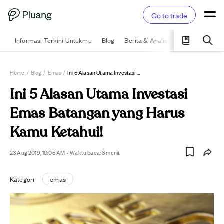
Go to trade
Informasi Terkini Untukmu
Blog
Berita & Analisis
Pelajari
Ka
Home
/
Blog
/
Emas
/
Ini 5 Alasan Utama Investasi Emas Batangan Yang Harus Kamu Ketahui!
Ini 5 Alasan Utama Investasi
Emas Batangan yang Harus
Kamu Ketahui!
23 Aug 2019, 10:05 AM
·
Waktu baca:
3
menit
Kategori
emas