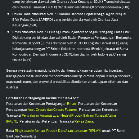
yang berizin dan diawasi oleh Otoritas Jasa Keuangan (OJK). Transaksi dicatat
oleh Central Finansial X (CFX) dan dijamin oleh Kliring Komoditi Indonesia (KKI).
Reksa Dana difasilitasi oleh PT Sarana Santosa Sejati sebagai Agen Penjual
Efek Reksa Dana (APERD) yang berizin dan diawasi oleh Otoritas Jasa
Keuangan (OJK).
Emas difasilitasi oleh PT Pluang Emas Sejahtera sebagai Pedagang Emas Fisik
Digital, yang berizin dan diawasi oleh Badan Pengawas Perdagangan Berjangka
Komoditi (Bappebti). Emas disimpan oleh PT ICDX Logistik Berikat (ILB) yang
bekerja sama dengan PT Brinks Solutions Indonesia (Brink's), dicatat di Bursa
Komoditi dan Derivatif Indonesia (ICDX), dan dijamin oleh Indonesia Clearing
House (ICH).
Semua investasi mengandung risiko dan kemungkinan kerugian nilai investasi.
Kinerja pada masa lalu tidak mencerminkan kinerja di masa depan. Kinerja historikal,
expected return, dan proyeksi probabilitas disediakan untuk tujuan informasi dan
ilustrasi.
Peraturan Perdagangan menurut Kelas Aset:
Peraturan dan Ketentuan Perdagangan
Emas
,
Peraturan dan Ketentuan
Perdagangan
Aset Crypto dan Crypto Futures
,
Peraturan dan Ketentuan
Transaksi
Penyaluran Amanat Luar Negeri Produk Saham Tunggal Asing
(PALN)
,
Peraturan dan Ketentuan Transaksi
Reksa Dana
.
Baca
Ringkasan Informasi Produk Dan/Atau Layanan (RIPLAY)
untuk PT Bumi
Santosa Cemerlang.