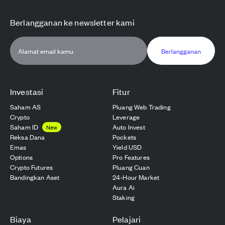
Berlangganan ke newsletter kami
Berlangganan
Investasi
Fitur
Saham AS
Pluang Web Trading
Crypto
Leverage
Saham ID
Auto Invest
New
Reksa Dana
Pockets
Emas
Yield USD
Options
Pro Features
Crypto Futures
Pluang Cuan
Bandingkan Aset
24-Hour Market
Aura Ai
Staking
Biaya
Pelajari