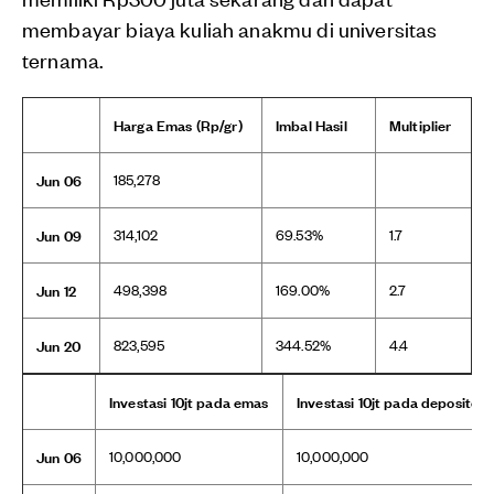
membayar biaya kuliah anakmu di universitas
ternama.
Harga Emas (Rp/gr)
Imbal Hasil
Multiplier
Jun 06
185,278
Jun 09
314,102
69.53%
1.7
Jun 12
498,398
169.00%
2.7
Jun 20
823,595
344.52%
4.4
Investasi 10jt pada emas
Investasi 10jt pada deposito
Jun 06
10,000,000
10,000,000