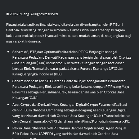
©
2026
Pluang. All rights reserved.
Pluang adalah aplikasi finansial yang dikelola dan dikembangkan oleh PT Bumi
Santosa Cemerlang, dengan misi membuka akses lebih luas terhadap beragam
kelas aset melalui produk investasi mikro secara mudah, aman, dan terjangkau bagi
masyarakat Indonesia.
Saham AS, ETF, dan Options difasilitasi oleh PT PG Berjangka sebagai
Perantara Pedagang Derivatif Keuangan yang berizin dan diawasi oleh Otoritas
Jasa Keuangan (OJK) untuk produk derivatif keuangan dengan aset dasar
berupa Efek. Transaksi dicatat pada Jakarta Futures Exchange (JFX) dan
Kliring Berjangka Indonesia (KBI).
Saham Indonesia (oleh PT Sarana Santosa Sejati sebagai Mitra Pemasaran
Perantara Pedagang Efek Level II yang bekerja sama dengan PT Pluang Maju
Sekuritas sebagai Perusahaan Efek) berizin dan diawasi oleh Otoritas Jasa
Keuangan (OJK).
Aset Crypto dan Derivatif Aset Keuangan Digital (Crypto Futures) difasilitasi
oleh PT Bumi Santosa Cemerlang sebagai Pedagang Aset Keuangan Digital
yang berizin dan diawasi oleh Otoritas Jasa Keuangan (OJK). Transaksi dicatat
oleh Central Finansial X (CFX) dan dijamin oleh Kliring Komoditi Indonesia (KKI).
Reksa Dana difasilitasi oleh PT Sarana Santosa Sejati sebagai Agen Penjual
Efek Reksa Dana (APERD) yang berizin dan diawasi oleh Otoritas Jasa