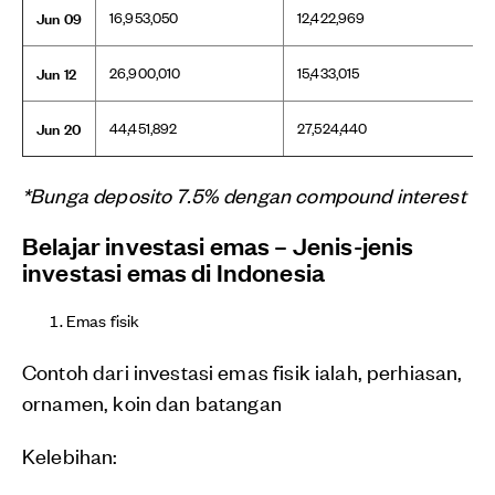
Jun 09
16,953,050
12,422,969
Jun 12
26,900,010
15,433,015
Jun 20
44,451,892
27,524,440
*Bunga deposito 7.5% dengan compound interest
Belajar investasi emas – Jenis-jenis
investasi emas di Indonesia
Emas fisik
Contoh dari investasi emas fisik ialah, perhiasan,
ornamen, koin dan batangan
Kelebihan: