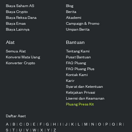
Biaya Saham AS
Blog
Biaya Crypto
Berita
Biaya Reksa Dana
Akademi
Biaya Emas
Campaign & Promo
Biaya Lainnya
Umpan Berita
Alat
Bantuan
Semua Alat
Tentang Kami
Konversi Mata Uang
Pusat Bantuan
Konverter Crypto
FAQ Pluang
FAQ Pluang Plus
Kontak Kami
Karir
Syarat dan Ketentuan
Kebijakan Privasi
Lisensi dan Keamanan
Pluang Press Kit
Daftar Aset
A
B
C
D
E
F
G
H
I
J
K
L
M
N
O
P
Q
R
|
|
|
|
|
|
|
|
|
|
|
|
|
|
|
|
|
|
S
T
U
V
W
X
Y
Z
|
|
|
|
|
|
|