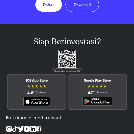
Daftar
Download
Siap Berinvestasi?
Scan kode QR untuk download
Pluang di Android dan iOS.
iOS App Store
Google Play Store
★
★
★
★
★
★
★
★
★
★
4.6
4.7
(
12.3K
ulasan
)
(
122.1K
ulasan
)
Ikuti kami di media sosial