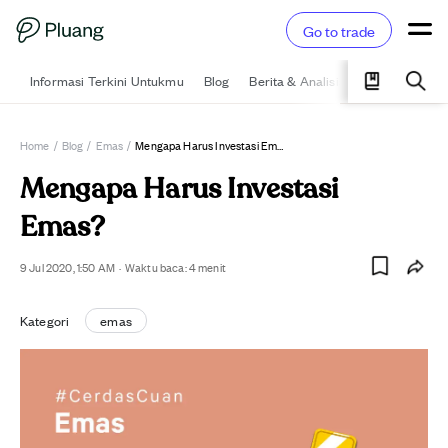
Go to trade
Informasi Terkini Untukmu
Blog
Berita & Analisis
Pelajari
Ka
Home
/
Blog
/
Emas
/
Mengapa Harus Investasi Emas?
Mengapa Harus Investasi
Emas?
9 Jul 2020, 1:50 AM
·
Waktu baca:
4
menit
Kategori
emas