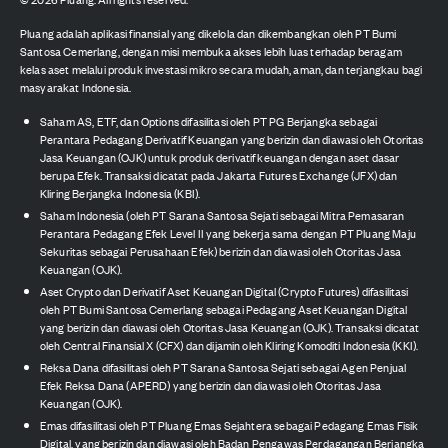
Pluang adalah aplikasi finansial yang dikelola dan dikembangkan oleh PT Bumi
Santosa Cemerlang, dengan misi membuka akses lebih luas terhadap beragam
kelas aset melalui produk investasi mikro secara mudah, aman, dan terjangkau bagi
masyarakat Indonesia.
Saham AS, ETF, dan Options difasilitasi oleh PT PG Berjangka sebagai
Perantara Pedagang Derivatif Keuangan yang berizin dan diawasi oleh Otoritas
Jasa Keuangan (OJK) untuk produk derivatif keuangan dengan aset dasar
berupa Efek. Transaksi dicatat pada Jakarta Futures Exchange (JFX) dan
Kliring Berjangka Indonesia (KBI).
Saham Indonesia (oleh PT Sarana Santosa Sejati sebagai Mitra Pemasaran
Perantara Pedagang Efek Level II yang bekerja sama dengan PT Pluang Maju
Sekuritas sebagai Perusahaan Efek) berizin dan diawasi oleh Otoritas Jasa
Keuangan (OJK).
Aset Crypto dan Derivatif Aset Keuangan Digital (Crypto Futures) difasilitasi
oleh PT Bumi Santosa Cemerlang sebagai Pedagang Aset Keuangan Digital
yang berizin dan diawasi oleh Otoritas Jasa Keuangan (OJK). Transaksi dicatat
oleh Central Finansial X (CFX) dan dijamin oleh Kliring Komoditi Indonesia (KKI).
Reksa Dana difasilitasi oleh PT Sarana Santosa Sejati sebagai Agen Penjual
Efek Reksa Dana (APERD) yang berizin dan diawasi oleh Otoritas Jasa
Keuangan (OJK).
Emas difasilitasi oleh PT Pluang Emas Sejahtera sebagai Pedagang Emas Fisik
Digital, yang berizin dan diawasi oleh Badan Pengawas Perdagangan Berjangka