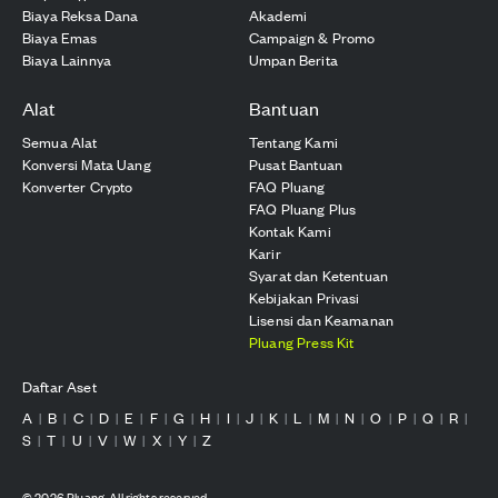
Biaya Reksa Dana
Akademi
Biaya Emas
Campaign & Promo
Biaya Lainnya
Umpan Berita
Alat
Bantuan
Semua Alat
Tentang Kami
Konversi Mata Uang
Pusat Bantuan
Konverter Crypto
FAQ Pluang
FAQ Pluang Plus
Kontak Kami
Karir
Syarat dan Ketentuan
Kebijakan Privasi
Lisensi dan Keamanan
Pluang Press Kit
Daftar Aset
A
B
C
D
E
F
G
H
I
J
K
L
M
N
O
P
Q
R
|
|
|
|
|
|
|
|
|
|
|
|
|
|
|
|
|
|
S
T
U
V
W
X
Y
Z
|
|
|
|
|
|
|
©
2026
Pluang. All rights reserved.