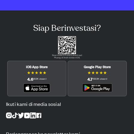
Siap Berinvestasi?
Scan kode QR untuk download
Pluang di Android dan iOS.
iOS App Store
Google Play Store
★
★
★
★
★
★
★
★
★
★
4.6
4.7
(
12.3K
ulasan
)
(
122.3K
ulasan
)
Ikuti kami di media sosial
Berlangganan ke newsletter kami