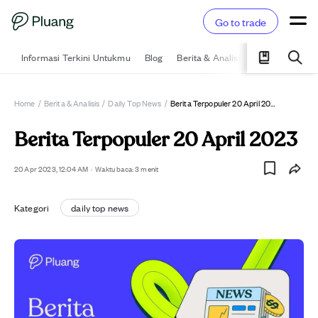
Go to trade
Informasi Terkini Untukmu
Blog
Berita & Analisis
Pelajari
Ka
Home
/
Berita & Analisis
/
Daily Top News
/
Berita Terpopuler 20 April 2023
Berita Terpopuler 20 April 2023
20 Apr 2023, 12:04 AM
·
Waktu baca: 3 menit
Kategori
daily top news