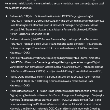
kelas aset melalui produk investasi mikro secara mudah, aman, dan terjangkau bagi
masyarakat Indonesia.
Saham AS, ETF, dan Options difasilitasi oleh PT PG Berjangka sebagai
Perantara Pedagang Derivatif Keuangan yang berizin dan diawasi oleh Otoritas
Jasa Keuangan (OJK) untuk produk derivatif keuangan dengan aset dasar
berupa Efek. Transaksi dicatat pada Jakarta Futures Exchange (JFX) dan
Kliring Berjangka Indonesia (KBI).
Saham Indonesia (oleh PT Sarana Santosa Sejati sebagai Mitra Pemasaran
Perantara Pedagang Efek Level II yang bekerja sama dengan PT Pluang Maju
Sekuritas sebagai Perusahaan Efek) berizin dan diawasi oleh Otoritas Jasa
Keuangan (OJK).
Aset Crypto dan Derivatif Aset Keuangan Digital (Crypto Futures) difasilitasi
oleh PT Bumi Santosa Cemerlang sebagai Pedagang Aset Keuangan Digital
yang berizin dan diawasi oleh Otoritas Jasa Keuangan (OJK). Transaksi dicatat
oleh Central Finansial X (CFX) dan dijamin oleh Kliring Komoditi Indonesia (KKI).
Reksa Dana difasilitasi oleh PT Sarana Santosa Sejati sebagai Agen Penjual
Efek Reksa Dana (APERD) yang berizin dan diawasi oleh Otoritas Jasa
Keuangan (OJK).
Emas difasilitasi oleh PT Pluang Emas Sejahtera sebagai Pedagang Emas Fisik
Digital, yang berizin dan diawasi oleh Badan Pengawas Perdagangan Berjangka
Komoditi (Bappebti). Emas disimpan oleh PT ICDX Logistik Berikat (ILB) yang
bekerja sama dengan PT Brinks Solutions Indonesia (Brink's), dicatat di Bursa
Komoditi dan Derivatif Indonesia (ICDX), dan dijamin oleh Indonesia Clearing