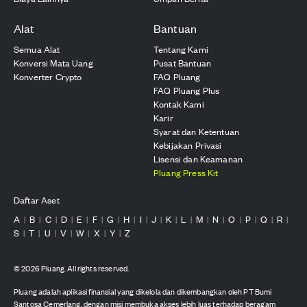
Alat
Bantuan
Semua Alat
Tentang Kami
Konversi Mata Uang
Pusat Bantuan
Konverter Crypto
FAQ Pluang
FAQ Pluang Plus
Kontak Kami
Karir
Syarat dan Ketentuan
Kebijakan Privasi
Lisensi dan Keamanan
Pluang Press Kit
Daftar Aset
A
B
C
D
E
F
G
H
I
J
K
L
M
N
O
P
Q
R
|
|
|
|
|
|
|
|
|
|
|
|
|
|
|
|
|
|
S
T
U
V
W
X
Y
Z
|
|
|
|
|
|
|
©
2026
Pluang. All rights reserved.
Pluang adalah aplikasi finansial yang dikelola dan dikembangkan oleh PT Bumi
Santosa Cemerlang, dengan misi membuka akses lebih luas terhadap beragam