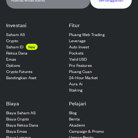
Investasi
Fitur
Saham AS
Pluang Web Trading
Crypto
Leverage
Saham ID
Auto Invest
New
Reksa Dana
Pockets
Emas
Yield USD
Options
Pro Features
Crypto Futures
Pluang Cuan
Bandingkan Aset
24-Hour Market
Aura Ai
Staking
Biaya
Pelajari
Biaya Saham AS
Blog
Biaya Crypto
Berita
Biaya Reksa Dana
Akademi
Biaya Emas
Campaign & Promo
Biaya Lainnya
Umpan Berita