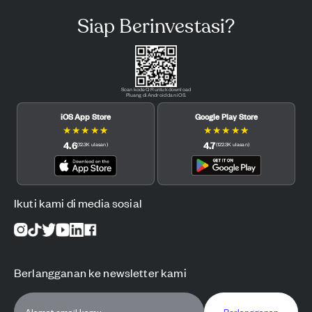
Siap Berinvestasi?
Scan kode QR untuk download
Pluang di Android dan iOS.
iOS App Store
Google Play Store
★
★
★
★
★
★
★
★
★
★
4.6
4.7
(
12.3K
ulasan
)
(
122.3K
ulasan
)
Ikuti kami di media sosial
Berlangganan ke newsletter kami
Berlangganan