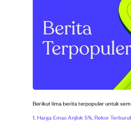
Berikut lima berita terpopuler untuk sem
1. Harga Emas Anjlok 5%, Rekor Terburu