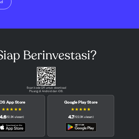
ad
Siap Berinvestasi?
Scan kode QR untuk download
Pluang di Android dan iOS.
iOS App Store
Google Play Store
★
★
★
★
★
★
★
★
★
★
4.6
4.7
(
12.3K
ulasan
)
(
122.3K
ulasan
)