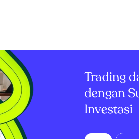
Trading d
dengan S
Investasi