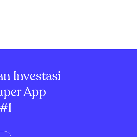
an Investasi
uper App
#1