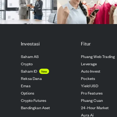
Investasi
Fitur
Saham AS
Pluang Web Trading
Crypto
Leverage
Saham ID
Auto Invest
New
Reksa Dana
Pockets
Emas
Yield USD
Options
Pro Features
Crypto Futures
Pluang Cuan
Bandingkan Aset
24-Hour Market
Aura Ai