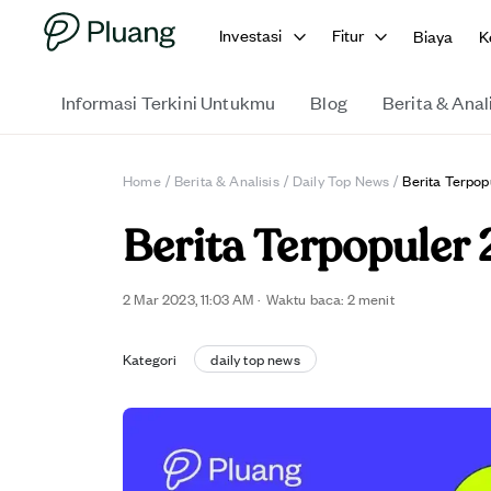
Investasi
Fitur
Biaya
K
Informasi Terkini Untukmu
Blog
Berita & Anal
Home
/
Berita & Analisis
/
Daily Top News
/
Berita Terpop
Berita Terpopuler
2 Mar 2023, 11:03 AM
·
Waktu baca: 2 menit
Kategori
daily top news