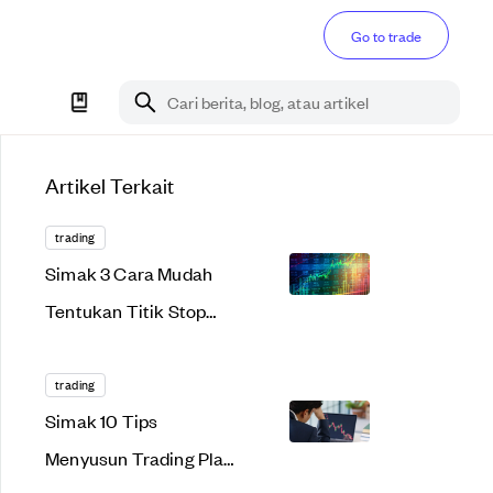
Go to trade
Cari berita, blog, atau artikel
Artikel Terkait
trading
Simak 3 Cara Mudah
Tentukan Titik Stop
Loss bagi Trader
Pemula!
trading
Simak 10 Tips
Menyusun Trading Plan