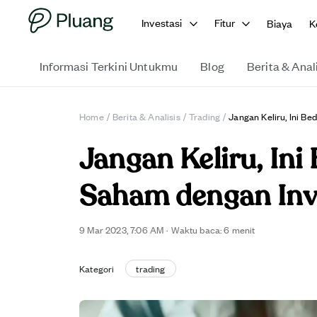
Investasi
Fitur
Biaya
K
Informasi Terkini Untukmu
Blog
Berita & Anal
Home
/
Berita & Analisis
/
Trading
/
Jangan Keliru, Ini B
Jangan Keliru, Ini
Saham dengan Inv
9 Mar 2023, 7:06 AM
·
Waktu baca: 6 menit
Kategori
trading