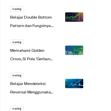
bagi Pemula Berikut!
trading
Belajar Double Bottom
Pattern dan Fungsinya
untuk Trading
trading
Memahami Golden
Cross, Si Pola 'Gerbang
Cuan' dalam Trading
trading
Belajar Mendeteksi
Reversal Menggunakan
Evening Star Candle
trading