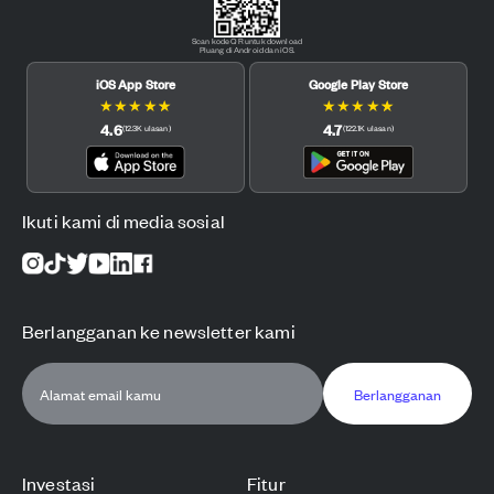
Scan kode QR untuk download
Pluang di Android dan iOS.
iOS App Store
Google Play Store
★
★
★
★
★
★
★
★
★
★
4.6
4.7
(
12.3K
ulasan
)
(
122.1K
ulasan
)
Ikuti kami di media sosial
Berlangganan ke newsletter kami
Berlangganan
Investasi
Fitur