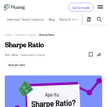
Go to trade
Informasi Terkini Untukmu
Blog
Berita & Analisis
Pelajari
Ka
Home
/
Akademi
/
Kamus
/
Sharpe Ratio
Sharpe Ratio
1924
dilihat
·
Waktu baca:
4
menit
sharpe ratio