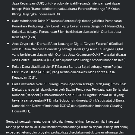
Jasa Keuangan (OJK) untuk produk derivatif keuangan dengan aset dasar
berupa Efek. Transaksi dicatat pada Jakarta Futures Exchange (JFX) dan
Kliring Berjangka Indonesia (KBI).
Saham Indonesia (oleh PT Sarana Santosa Sejati sebagai Mitra Pemasaran
Perantara Pedagang Efek Level II yang bekerja sama dengan PT Pluang Maju
Sekuritas sebagai Perusahaan Efek) berizin dan diawasi oleh Otoritas Jasa
Keuangan (OJK).
Aset Crypto dan Derivatif Aset Keuangan Digital (Crypto Futures) difasilitasi
oleh PT Bumi Santosa Cemerlang sebagai Pedagang Aset Keuangan Digital
yang berizin dan diawasi oleh Otoritas Jasa Keuangan (OJK). Transaksi dicatat
oleh Central Finansial X (CFX) dan dijamin oleh Kliring Komoditi Indonesia (KKI).
Reksa Dana difasilitasi oleh PT Sarana Santosa Sejati sebagai Agen Penjual
Efek Reksa Dana (APERD) yang berizin dan diawasi oleh Otoritas Jasa
Keuangan (OJK).
Emas difasilitasi oleh PT Pluang Emas Sejahtera sebagai Pedagang Emas Fisik
Digital, yang berizin dan diawasi oleh Badan Pengawas Perdagangan Berjangka
Komoditi (Bappebti). Emas disimpan oleh PT ICDX Logistik Berikat (ILB) yang
bekerja sama dengan PT Brinks Solutions Indonesia (Brink's), dicatat di Bursa
Komoditi dan Derivatif Indonesia (ICDX), dan dijamin oleh Indonesia Clearing
House (ICH).
Semua investasi mengandung risiko dan kemungkinan kerugian nilai investasi.
Kinerja pada masa lalu tidak mencerminkan kinerja di masa depan. Kinerja historikal,
expected return, dan proyeksi probabilitas disediakan untuk tujuan informasi dan