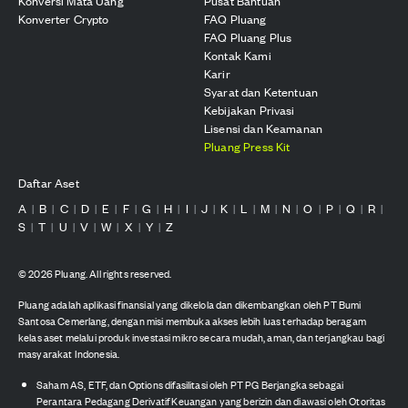
Konversi Mata Uang
Pusat Bantuan
Konverter Crypto
FAQ Pluang
FAQ Pluang Plus
Kontak Kami
Karir
Syarat dan Ketentuan
Kebijakan Privasi
Lisensi dan Keamanan
Pluang Press Kit
Daftar Aset
A
B
C
D
E
F
G
H
I
J
K
L
M
N
O
P
Q
R
|
|
|
|
|
|
|
|
|
|
|
|
|
|
|
|
|
|
S
T
U
V
W
X
Y
Z
|
|
|
|
|
|
|
©
2026
Pluang. All rights reserved.
Pluang adalah aplikasi finansial yang dikelola dan dikembangkan oleh PT Bumi
Santosa Cemerlang, dengan misi membuka akses lebih luas terhadap beragam
kelas aset melalui produk investasi mikro secara mudah, aman, dan terjangkau bagi
masyarakat Indonesia.
Saham AS, ETF, dan Options difasilitasi oleh PT PG Berjangka sebagai
Perantara Pedagang Derivatif Keuangan yang berizin dan diawasi oleh Otoritas