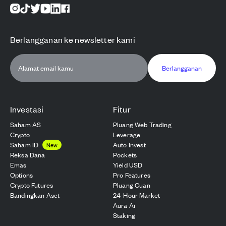
Berlangganan ke newsletter kami
Berlangganan
Investasi
Fitur
Saham AS
Pluang Web Trading
Crypto
Leverage
Saham ID
Auto Invest
New
Reksa Dana
Pockets
Emas
Yield USD
Options
Pro Features
Crypto Futures
Pluang Cuan
Bandingkan Aset
24-Hour Market
Aura Ai
Staking