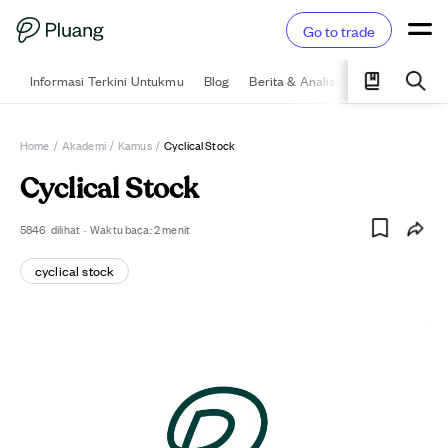
Go to trade
Informasi Terkini Untukmu
Blog
Berita & Analisis
Pelajari
Ka
Home
/
Akademi
/
Kamus
/
Cyclical Stock
Cyclical Stock
5846
dilihat
·
Waktu baca:
2
menit
cyclical stock