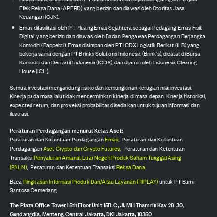
Efek Reksa Dana (APERD) yang berizin dan diawasi oleh Otoritas Jasa
Keuangan (OJK).
Emas difasilitasi oleh PT Pluang Emas Sejahtera sebagai Pedagang Emas Fisik
Digital, yang berizin dan diawasi oleh Badan Pengawas Perdagangan Berjangka
Komoditi (Bappebti). Emas disimpan oleh PT ICDX Logistik Berikat (ILB) yang
bekerja sama dengan PT Brinks Solutions Indonesia (Brink's), dicatat di Bursa
Komoditi dan Derivatif Indonesia (ICDX), dan dijamin oleh Indonesia Clearing
House (ICH).
Semua investasi mengandung risiko dan kemungkinan kerugian nilai investasi.
Kinerja pada masa lalu tidak mencerminkan kinerja di masa depan. Kinerja historikal,
expected return, dan proyeksi probabilitas disediakan untuk tujuan informasi dan
ilustrasi.
Peraturan Perdagangan menurut Kelas Aset:
Peraturan dan Ketentuan Perdagangan
Emas
,
Peraturan dan Ketentuan
Perdagangan
Aset Crypto dan Crypto Futures
,
Peraturan dan Ketentuan
Transaksi
Penyaluran Amanat Luar Negeri Produk Saham Tunggal Asing
(PALN)
,
Peraturan dan Ketentuan Transaksi
Reksa Dana
.
Baca
Ringkasan Informasi Produk Dan/Atau Layanan (RIPLAY)
untuk PT Bumi
Santosa Cemerlang.
The Plaza Office Tower 15th Floor Unit 15B-C, Jl. MH Thamrin Kav 28-30,
Gondangdia, Menteng, Central Jakarta, DKI Jakarta, 10350