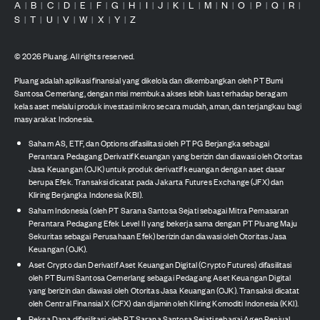
A
B
C
D
E
F
G
H
I
J
K
L
M
N
O
P
Q
R
|
|
|
|
|
|
|
|
|
|
|
|
|
|
|
|
|
|
S
T
U
V
W
X
Y
Z
|
|
|
|
|
|
|
©
2026
Pluang. All rights reserved.
Pluang adalah aplikasi finansial yang dikelola dan dikembangkan oleh PT Bumi
Santosa Cemerlang, dengan misi membuka akses lebih luas terhadap beragam
kelas aset melalui produk investasi mikro secara mudah, aman, dan terjangkau bagi
masyarakat Indonesia.
Saham AS, ETF, dan Options difasilitasi oleh PT PG Berjangka sebagai
Perantara Pedagang Derivatif Keuangan yang berizin dan diawasi oleh Otoritas
Jasa Keuangan (OJK) untuk produk derivatif keuangan dengan aset dasar
berupa Efek. Transaksi dicatat pada Jakarta Futures Exchange (JFX) dan
Kliring Berjangka Indonesia (KBI).
Saham Indonesia (oleh PT Sarana Santosa Sejati sebagai Mitra Pemasaran
Perantara Pedagang Efek Level II yang bekerja sama dengan PT Pluang Maju
Sekuritas sebagai Perusahaan Efek) berizin dan diawasi oleh Otoritas Jasa
Keuangan (OJK).
Aset Crypto dan Derivatif Aset Keuangan Digital (Crypto Futures) difasilitasi
oleh PT Bumi Santosa Cemerlang sebagai Pedagang Aset Keuangan Digital
yang berizin dan diawasi oleh Otoritas Jasa Keuangan (OJK). Transaksi dicatat
oleh Central Finansial X (CFX) dan dijamin oleh Kliring Komoditi Indonesia (KKI).
Reksa Dana difasilitasi oleh PT Sarana Santosa Sejati sebagai Agen Penjual