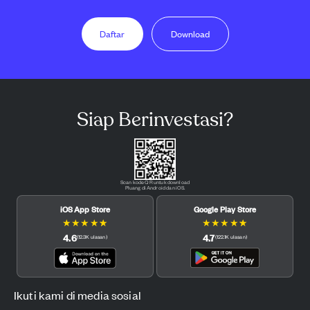
Daftar
Download
Siap Berinvestasi?
Scan kode QR untuk download
Pluang di Android dan iOS.
iOS App Store
Google Play Store
★
★
★
★
★
★
★
★
★
★
4.6
4.7
(
12.3K
ulasan
)
(
122.1K
ulasan
)
Ikuti kami di media sosial