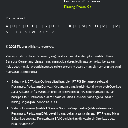
Lisensi dan Keamanan
Pluang Press Kit
Daftar Aset
A
B
C
D
E
F
G
H
I
J
K
L
M
N
O
P
Q
R
|
|
|
|
|
|
|
|
|
|
|
|
|
|
|
|
|
|
S
T
U
V
W
X
Y
Z
|
|
|
|
|
|
|
©
2026
Pluang. All rights reserved.
Pluang adalah aplikasi finansial yang dikelola dan dikembangkan oleh PT Bumi
Santosa Cemerlang, dengan misi membuka akses lebih luas terhadap beragam
kelas aset melalui produk investasi mikro secara mudah, aman, dan terjangkau bagi
masyarakat Indonesia.
Saham AS, ETF, dan Options difasilitasi oleh PT PG Berjangka sebagai
Perantara Pedagang Derivatif Keuangan yang berizin dan diawasi oleh Otoritas
Jasa Keuangan (OJK) untuk produk derivatif keuangan dengan aset dasar
berupa Efek. Transaksi dicatat pada Jakarta Futures Exchange (JFX) dan
Kliring Berjangka Indonesia (KBI).
Saham Indonesia (oleh PT Sarana Santosa Sejati sebagai Mitra Pemasaran
Perantara Pedagang Efek Level II yang bekerja sama dengan PT Pluang Maju
Sekuritas sebagai Perusahaan Efek) berizin dan diawasi oleh Otoritas Jasa
Keuangan (OJK).