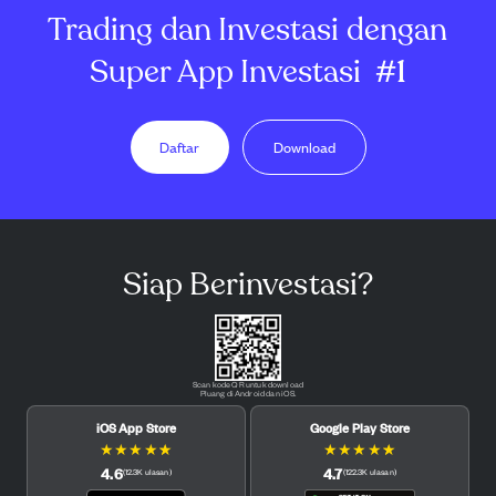
Trading dan Investasi dengan
Super App Investasi
#1
Daftar
Download
Siap Berinvestasi?
Scan kode QR untuk download
Pluang di Android dan iOS.
iOS App Store
Google Play Store
★
★
★
★
★
★
★
★
★
★
4.6
4.7
(
12.3K
ulasan
)
(
122.3K
ulasan
)