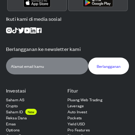
Ikuti kami di media sosial
Berlangganan ke newsletter kami
Berlangganan
Investasi
Fitur
Saham AS
Pluang Web Trading
Crypto
Leverage
Saham ID
Auto Invest
New
Reksa Dana
Pockets
Emas
Yield USD
Options
Pro Features