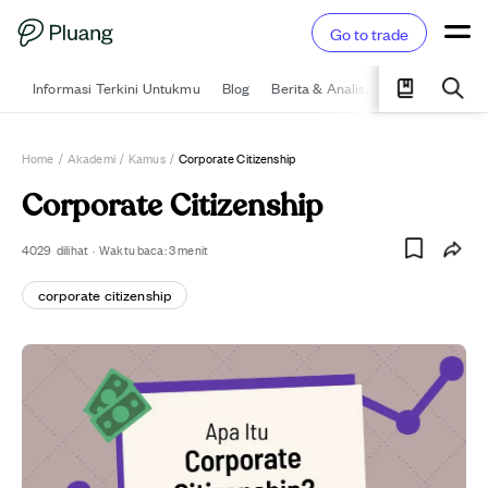
Go to trade
Informasi Terkini Untukmu
Blog
Berita & Analisis
Pelajari
Ka
Home
/
Akademi
/
Kamus
/
Corporate Citizenship
Corporate Citizenship
4029
dilihat
·
Waktu baca:
3
menit
corporate citizenship