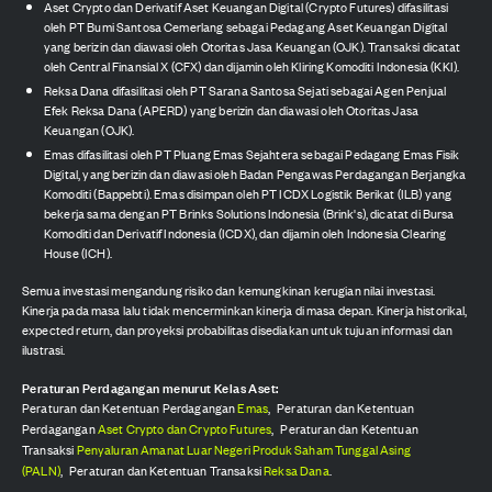
Aset Crypto dan Derivatif Aset Keuangan Digital (Crypto Futures) difasilitasi
oleh PT Bumi Santosa Cemerlang sebagai Pedagang Aset Keuangan Digital
yang berizin dan diawasi oleh Otoritas Jasa Keuangan (OJK). Transaksi dicatat
oleh Central Finansial X (CFX) dan dijamin oleh Kliring Komoditi Indonesia (KKI).
Reksa Dana difasilitasi oleh PT Sarana Santosa Sejati sebagai Agen Penjual
Efek Reksa Dana (APERD) yang berizin dan diawasi oleh Otoritas Jasa
Keuangan (OJK).
Emas difasilitasi oleh PT Pluang Emas Sejahtera sebagai Pedagang Emas Fisik
Digital, yang berizin dan diawasi oleh Badan Pengawas Perdagangan Berjangka
Komoditi (Bappebti). Emas disimpan oleh PT ICDX Logistik Berikat (ILB) yang
bekerja sama dengan PT Brinks Solutions Indonesia (Brink's), dicatat di Bursa
Komoditi dan Derivatif Indonesia (ICDX), dan dijamin oleh Indonesia Clearing
House (ICH).
Semua investasi mengandung risiko dan kemungkinan kerugian nilai investasi.
Kinerja pada masa lalu tidak mencerminkan kinerja di masa depan. Kinerja historikal,
expected return, dan proyeksi probabilitas disediakan untuk tujuan informasi dan
ilustrasi.
Peraturan Perdagangan menurut Kelas Aset:
Peraturan dan Ketentuan Perdagangan
Emas
,
Peraturan dan Ketentuan
Perdagangan
Aset Crypto dan Crypto Futures
,
Peraturan dan Ketentuan
Transaksi
Penyaluran Amanat Luar Negeri Produk Saham Tunggal Asing
(PALN)
,
Peraturan dan Ketentuan Transaksi
Reksa Dana
.