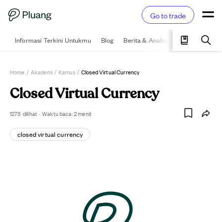
Go to trade
Informasi Terkini Untukmu
Blog
Berita & Analisis
Pelajari
Ka
Home
/
Akademi
/
Kamus
/
Closed Virtual Currency
Closed Virtual Currency
1273
dilihat
·
Waktu baca:
2
menit
closed virtual currency