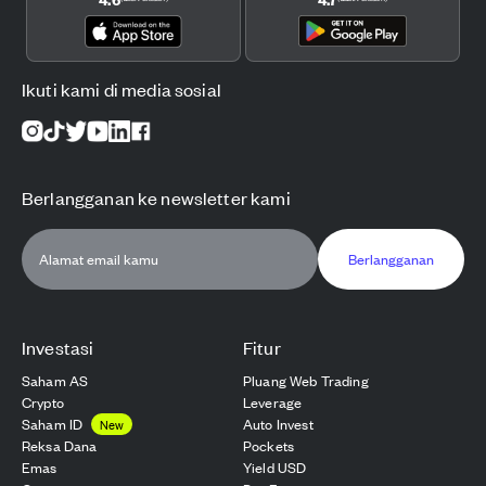
Ikuti kami di media sosial
Berlangganan ke newsletter kami
Berlangganan
Investasi
Fitur
Saham AS
Pluang Web Trading
Crypto
Leverage
Saham ID
Auto Invest
New
Reksa Dana
Pockets
Emas
Yield USD