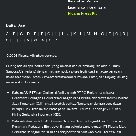
Kebijakan Privasi
Lisensi dan Keamanan
Pluang Press Kit
Daftar Aset
A
B
C
D
E
F
G
H
I
J
K
L
M
N
O
P
Q
R
|
|
|
|
|
|
|
|
|
|
|
|
|
|
|
|
|
|
S
T
U
V
W
X
Y
Z
|
|
|
|
|
|
|
©
2026
Pluang. All rights reserved.
Pluang adalah aplikasi finansial yang dikelola dan dikembangkan oleh PT Bumi
Santosa Cemerlang, dengan misi membuka akses lebih luas terhadap beragam
kelas aset melalui produk investasi mikro secara mudah, aman, dan terjangkau bagi
masyarakat Indonesia.
Saham AS, ETF, dan Options difasilitasi oleh PT PG Berjangka sebagai
Perantara Pedagang Derivatif Keuangan yang berizin dan diawasi oleh Otoritas
Jasa Keuangan (OJK) untuk produk derivatif keuangan dengan aset dasar
berupa Efek. Transaksi dicatat pada Jakarta Futures Exchange (JFX) dan
Kliring Berjangka Indonesia (KBI).
Saham Indonesia (oleh PT Sarana Santosa Sejati sebagai Mitra Pemasaran
Perantara Pedagang Efek Level II yang bekerja sama dengan PT Pluang Maju
Sekuritas sebagai Perusahaan Efek) berizin dan diawasi oleh Otoritas Jasa