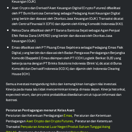
Keuangan (OJK).
Aset Crypto dan Derivatif Aset Keuangan Digital (Crypto Futures) difasilitasi
oleh PT Bumi Santosa Cemerlang sebagai Pedagang Aset Keuangan Digital
yang berizin dan diawasi oleh Otoritas Jasa Keuangan (OJK). Transaksi dicatat
oleh Central Finansial X (CFX) dan dijamin oleh Kliring Komoditi Indonesia (KKI).
Reksa Dana difasilitasi oleh PT Sarana Santosa Sejati sebagai Agen Penjual
Efek Reksa Dana (APERD) yang berizin dan diawasi oleh Otoritas Jasa
Keuangan (OJK).
Emas difasilitasi oleh PT Pluang Emas Sejahtera sebagai Pedagang Emas Fisik
Digital, yang berizin dan diawasi oleh Badan Pengawas Perdagangan Berjangka
Komoditi (Bappebti). Emas disimpan oleh PT ICDX Logistik Berikat (ILB) yang
bekerja sama dengan PT Brinks Solutions Indonesia (Brink's), dicatat di Bursa
Komoditi dan Derivatif Indonesia (ICDX), dan dijamin oleh Indonesia Clearing
House (ICH).
Semua investasi mengandung risiko dan kemungkinan kerugian nilai investasi.
Kinerja pada masa lalu tidak mencerminkan kinerja di masa depan. Kinerja historikal,
expected return, dan proyeksi probabilitas disediakan untuk tujuan informasi dan
ilustrasi.
Peraturan Perdagangan menurut Kelas Aset:
Peraturan dan Ketentuan Perdagangan
Emas
,
Peraturan dan Ketentuan
Perdagangan
Aset Crypto dan Crypto Futures
,
Peraturan dan Ketentuan
Transaksi
Penyaluran Amanat Luar Negeri Produk Saham Tunggal Asing
(PALN)
,
Peraturan dan Ketentuan Transaksi
Reksa Dana
.