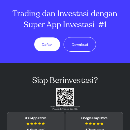
Trading dan Investasi dengan
Super App Investasi
#1
Daftar
Download
Siap Berinvestasi?
Scan kode QR untuk download
Pluang di Android dan iOS.
iOS App Store
Google Play Store
★
★
★
★
★
★
★
★
★
★
4.6
4.7
(
12.3K
ulasan
)
(
122.1K
ulasan
)