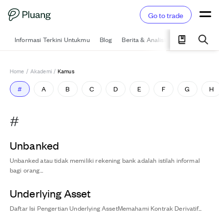
Go to trade
Informasi Terkini Untukmu
Blog
Berita & Analisis
Pelajari
Ka
Home
/
Akademi
/
Kamus
#
A
B
C
D
E
F
G
H
#
Unbanked
Unbanked atau tidak memiliki rekening bank adalah istilah informal
bagi orang...
Underlying Asset
Daftar Isi Pengertian Underlying AssetMemahami Kontrak Derivatif...