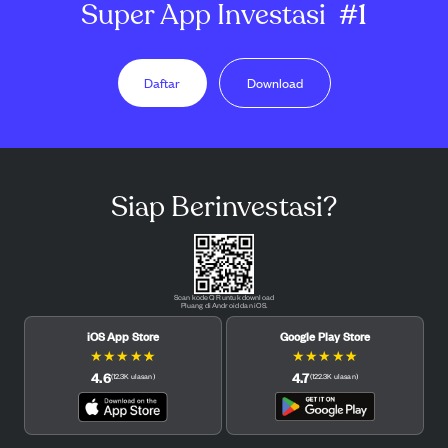
Super App Investasi
#1
Daftar
Download
Siap Berinvestasi?
Scan kode QR untuk download
Pluang di Android dan iOS.
iOS App Store
Google Play Store
★
★
★
★
★
★
★
★
★
★
4.6
4.7
(
12.3K
ulasan
)
(
122.3K
ulasan
)