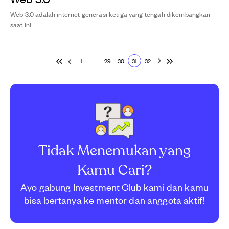
Web 3.0 adalah internet generasi ketiga yang tengah dikembangkan
saat ini....
1
...
29
30
31
32
Tidak Menemukan yang
Kamu Cari?
Ayo gabung Investment Club kami dan kamu
bisa bertanya ke mentor dan anggota aktif!