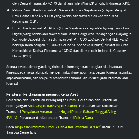
oleh Central Finansial X (CFX) dan dijamin oleh Kliring Komoditi Indonesia (KKI).
Reksa Dana difasilitasi oleh PT Sarana Santosa Sejati sebagai Agen Penjual
Efek Reksa Dana (APERD) yang berizin dan diawasi oleh Otoritas Jasa
Keuangan (OJK).
Emas difasilitasi oleh PT Pluang Emas Sejahtera sebagai Pedagang Emas Fisik
Digital, yang berizin dan diawasi oleh Badan Pengawas Perdagangan Berjangka
Komoditi (Bappebti). Emas disimpan oleh PT ICDX Logistik Berikat (ILB) yang
bekerja sama dengan PT Brinks Solutions Indonesia (Brink's), dicatat di Bursa
Komoditi dan Derivatif Indonesia (ICDX), dan dijamin oleh Indonesia Clearing
House (ICH).
Semua investasi mengandung risiko dan kemungkinan kerugian nilai investasi.
Kinerja pada masa lalu tidak mencerminkan kinerja di masa depan. Kinerja historikal,
expected return, dan proyeksi probabilitas disediakan untuk tujuan informasi dan
ilustrasi.
Peraturan Perdagangan menurut Kelas Aset:
Peraturan dan Ketentuan Perdagangan
Emas
,
Peraturan dan Ketentuan
Perdagangan
Aset Crypto dan Crypto Futures
,
Peraturan dan Ketentuan
Transaksi
Penyaluran Amanat Luar Negeri Produk Saham Tunggal Asing
(PALN)
,
Peraturan dan Ketentuan Transaksi
Reksa Dana
.
Baca
Ringkasan Informasi Produk Dan/Atau Layanan (RIPLAY)
untuk PT Bumi
Santosa Cemerlang.