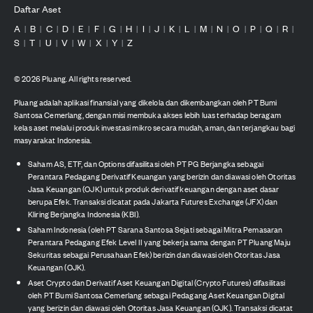
Daftar Aset
A
B
C
D
E
F
G
H
I
J
K
L
M
N
O
P
Q
R
|
|
|
|
|
|
|
|
|
|
|
|
|
|
|
|
|
|
S
T
U
V
W
X
Y
Z
|
|
|
|
|
|
|
©
2026
Pluang. All rights reserved.
Pluang adalah aplikasi finansial yang dikelola dan dikembangkan oleh PT Bumi
Santosa Cemerlang, dengan misi membuka akses lebih luas terhadap beragam
kelas aset melalui produk investasi mikro secara mudah, aman, dan terjangkau bagi
masyarakat Indonesia.
Saham AS, ETF, dan Options difasilitasi oleh PT PG Berjangka sebagai
Perantara Pedagang Derivatif Keuangan yang berizin dan diawasi oleh Otoritas
Jasa Keuangan (OJK) untuk produk derivatif keuangan dengan aset dasar
berupa Efek. Transaksi dicatat pada Jakarta Futures Exchange (JFX) dan
Kliring Berjangka Indonesia (KBI).
Saham Indonesia (oleh PT Sarana Santosa Sejati sebagai Mitra Pemasaran
Perantara Pedagang Efek Level II yang bekerja sama dengan PT Pluang Maju
Sekuritas sebagai Perusahaan Efek) berizin dan diawasi oleh Otoritas Jasa
Keuangan (OJK).
Aset Crypto dan Derivatif Aset Keuangan Digital (Crypto Futures) difasilitasi
oleh PT Bumi Santosa Cemerlang sebagai Pedagang Aset Keuangan Digital
yang berizin dan diawasi oleh Otoritas Jasa Keuangan (OJK). Transaksi dicatat