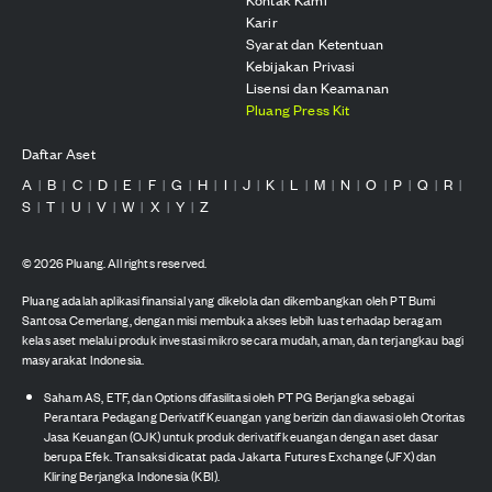
Karir
Syarat dan Ketentuan
Kebijakan Privasi
Lisensi dan Keamanan
Pluang Press Kit
Daftar Aset
A
B
C
D
E
F
G
H
I
J
K
L
M
N
O
P
Q
R
|
|
|
|
|
|
|
|
|
|
|
|
|
|
|
|
|
|
S
T
U
V
W
X
Y
Z
|
|
|
|
|
|
|
©
2026
Pluang. All rights reserved.
Pluang adalah aplikasi finansial yang dikelola dan dikembangkan oleh PT Bumi
Santosa Cemerlang, dengan misi membuka akses lebih luas terhadap beragam
kelas aset melalui produk investasi mikro secara mudah, aman, dan terjangkau bagi
masyarakat Indonesia.
Saham AS, ETF, dan Options difasilitasi oleh PT PG Berjangka sebagai
Perantara Pedagang Derivatif Keuangan yang berizin dan diawasi oleh Otoritas
Jasa Keuangan (OJK) untuk produk derivatif keuangan dengan aset dasar
berupa Efek. Transaksi dicatat pada Jakarta Futures Exchange (JFX) dan
Kliring Berjangka Indonesia (KBI).