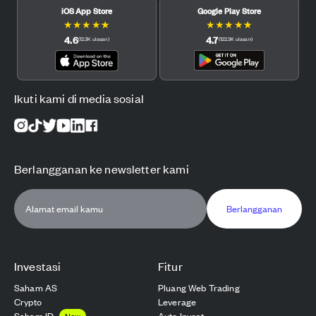
iOS App Store
Google Play Store
★
★
★
★
★
★
★
★
★
★
4.6
4.7
(
12.3K
ulasan
)
(
122.3K
ulasan
)
Ikuti kami di media sosial
Berlangganan ke newsletter kami
Berlangganan
Investasi
Fitur
Saham AS
Pluang Web Trading
Crypto
Leverage
Saham ID
Auto Invest
New