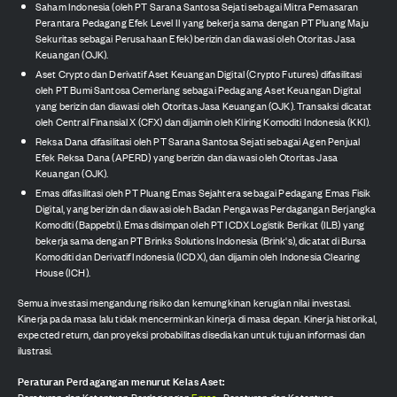
Saham Indonesia (oleh PT Sarana Santosa Sejati sebagai Mitra Pemasaran
Perantara Pedagang Efek Level II yang bekerja sama dengan PT Pluang Maju
Sekuritas sebagai Perusahaan Efek) berizin dan diawasi oleh Otoritas Jasa
Keuangan (OJK).
Aset Crypto dan Derivatif Aset Keuangan Digital (Crypto Futures) difasilitasi
oleh PT Bumi Santosa Cemerlang sebagai Pedagang Aset Keuangan Digital
yang berizin dan diawasi oleh Otoritas Jasa Keuangan (OJK). Transaksi dicatat
oleh Central Finansial X (CFX) dan dijamin oleh Kliring Komoditi Indonesia (KKI).
Reksa Dana difasilitasi oleh PT Sarana Santosa Sejati sebagai Agen Penjual
Efek Reksa Dana (APERD) yang berizin dan diawasi oleh Otoritas Jasa
Keuangan (OJK).
Emas difasilitasi oleh PT Pluang Emas Sejahtera sebagai Pedagang Emas Fisik
Digital, yang berizin dan diawasi oleh Badan Pengawas Perdagangan Berjangka
Komoditi (Bappebti). Emas disimpan oleh PT ICDX Logistik Berikat (ILB) yang
bekerja sama dengan PT Brinks Solutions Indonesia (Brink's), dicatat di Bursa
Komoditi dan Derivatif Indonesia (ICDX), dan dijamin oleh Indonesia Clearing
House (ICH).
Semua investasi mengandung risiko dan kemungkinan kerugian nilai investasi.
Kinerja pada masa lalu tidak mencerminkan kinerja di masa depan. Kinerja historikal,
expected return, dan proyeksi probabilitas disediakan untuk tujuan informasi dan
ilustrasi.
Peraturan Perdagangan menurut Kelas Aset:
Peraturan dan Ketentuan Perdagangan
Emas
,
Peraturan dan Ketentuan