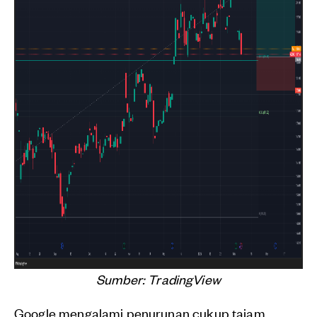
Sumber: TradingView
Google mengalami penurunan cukup tajam