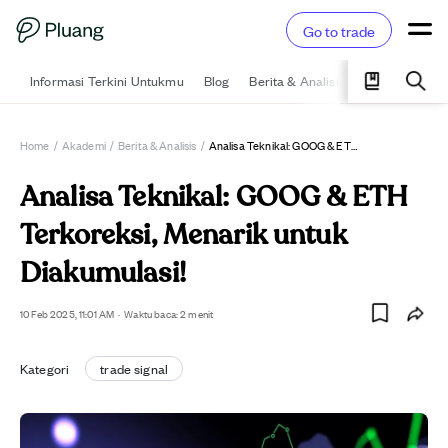
Go to trade
Informasi Terkini Untukmu
Blog
Berita & Analisis
Pelajari
Ka
Home
/
Akademi
/
Berita & Analisis
/
Analisa Teknikal: GOOG & ETH Terkoreksi, Menarik Untuk Diakumulasi!
Analisa Teknikal: GOOG & ETH
Terkoreksi, Menarik untuk
Diakumulasi!
10 Feb 2025, 11:01 AM
·
Waktu baca: 2 menit
Kategori
trade signal