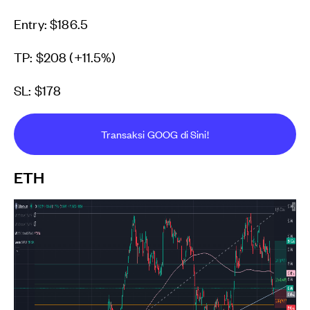
Entry: $186.5
TP: $208 (+11.5%)
SL: $178
Transaksi GOOG di Sini!
ETH