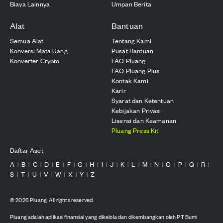
Biaya Lainnya
Umpan Berita
Alat
Bantuan
Semua Alat
Tentang Kami
Konversi Mata Uang
Pusat Bantuan
Konverter Crypto
FAQ Pluang
FAQ Pluang Plus
Kontak Kami
Karir
Syarat dan Ketentuan
Kebijakan Privasi
Lisensi dan Keamanan
Pluang Press Kit
Daftar Aset
A
B
C
D
E
F
G
H
I
J
K
L
M
N
O
P
Q
R
|
|
|
|
|
|
|
|
|
|
|
|
|
|
|
|
|
|
S
T
U
V
W
X
Y
Z
|
|
|
|
|
|
|
©
2026
Pluang. All rights reserved.
Pluang adalah aplikasi finansial yang dikelola dan dikembangkan oleh PT Bumi