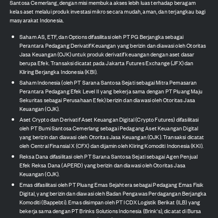
Santosa Cemerlang, dengan misi membuka akses lebih luas terhadap beragam
kelas aset melalui produk investasi mikro secara mudah, aman, dan terjangkau bagi
masyarakat Indonesia.
Saham AS, ETF, dan Options difasilitasi oleh PT PG Berjangka sebagai
Perantara Pedagang Derivatif Keuangan yang berizin dan diawasi oleh Otoritas
Jasa Keuangan (OJK) untuk produk derivatif keuangan dengan aset dasar
berupa Efek. Transaksi dicatat pada Jakarta Futures Exchange (JFX) dan
Kliring Berjangka Indonesia (KBI).
Saham Indonesia (oleh PT Sarana Santosa Sejati sebagai Mitra Pemasaran
Perantara Pedagang Efek Level II yang bekerja sama dengan PT Pluang Maju
Sekuritas sebagai Perusahaan Efek) berizin dan diawasi oleh Otoritas Jasa
Keuangan (OJK).
Aset Crypto dan Derivatif Aset Keuangan Digital (Crypto Futures) difasilitasi
oleh PT Bumi Santosa Cemerlang sebagai Pedagang Aset Keuangan Digital
yang berizin dan diawasi oleh Otoritas Jasa Keuangan (OJK). Transaksi dicatat
oleh Central Finansial X (CFX) dan dijamin oleh Kliring Komoditi Indonesia (KKI).
Reksa Dana difasilitasi oleh PT Sarana Santosa Sejati sebagai Agen Penjual
Efek Reksa Dana (APERD) yang berizin dan diawasi oleh Otoritas Jasa
Keuangan (OJK).
Emas difasilitasi oleh PT Pluang Emas Sejahtera sebagai Pedagang Emas Fisik
Digital, yang berizin dan diawasi oleh Badan Pengawas Perdagangan Berjangka
Komoditi (Bappebti). Emas disimpan oleh PT ICDX Logistik Berikat (ILB) yang
bekerja sama dengan PT Brinks Solutions Indonesia (Brink's), dicatat di Bursa