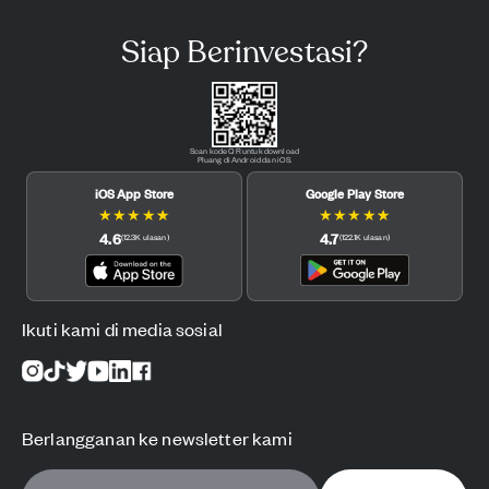
Siap Berinvestasi?
Scan kode QR untuk download
Pluang di Android dan iOS.
iOS App Store
Google Play Store
★
★
★
★
★
★
★
★
★
★
4.6
4.7
(
12.3K
ulasan
)
(
122.1K
ulasan
)
Ikuti kami di media sosial
Berlangganan ke newsletter kami