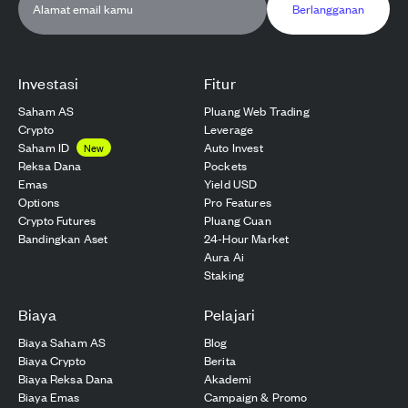
Berlangganan
Investasi
Fitur
Saham AS
Pluang Web Trading
Crypto
Leverage
Saham ID
Auto Invest
New
Reksa Dana
Pockets
Emas
Yield USD
Options
Pro Features
Crypto Futures
Pluang Cuan
Bandingkan Aset
24-Hour Market
Aura Ai
Staking
Biaya
Pelajari
Biaya Saham AS
Blog
Biaya Crypto
Berita
Biaya Reksa Dana
Akademi
Biaya Emas
Campaign & Promo