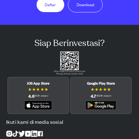
Daftar
Download
Siap Berinvestasi?
Scan kode QR untuk download
Pluang di Android dan iOS.
iOS App Store
Google Play Store
★
★
★
★
★
★
★
★
★
★
4.6
4.7
(
12.3K
ulasan
)
(
122.3K
ulasan
)
Ikuti kami di media sosial