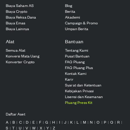
Biaya Saham AS
Blog
Biaya Crypto
Berita
Biaya Reksa Dana
Akademi
Biaya Emas
Campaign & Promo
Biaya Lainnya
Umpan Berita
Alat
Bantuan
Semua Alat
Tentang Kami
Konversi Mata Uang
Pusat Bantuan
Konverter Crypto
FAQ Pluang
FAQ Pluang Plus
Kontak Kami
Karir
Syarat dan Ketentuan
Kebijakan Privasi
Lisensi dan Keamanan
Pluang Press Kit
Daftar Aset
A
B
C
D
E
F
G
H
I
J
K
L
M
N
O
P
Q
R
|
|
|
|
|
|
|
|
|
|
|
|
|
|
|
|
|
|
S
T
U
V
W
X
Y
Z
|
|
|
|
|
|
|