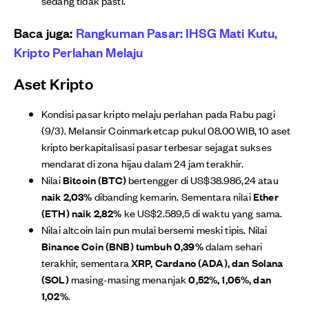
sedang tidak pasti.
Baca juga:
Rangkuman Pasar: IHSG Mati Kutu,
Kripto Perlahan Melaju
Aset Kripto
Kondisi pasar kripto melaju perlahan pada Rabu pagi
(9/3). Melansir Coinmarketcap pukul 08.00 WIB, 10 aset
kripto berkapitalisasi pasar terbesar sejagat sukses
mendarat di zona hijau dalam 24 jam terakhir.
Nilai
Bitcoin (BTC)
bertengger di US$38.986,24 atau
naik 2,03%
dibanding kemarin. Sementara nilai
Ether
(ETH) naik 2,82%
ke US$2.589,5 di waktu yang sama.
Nilai altcoin lain pun mulai bersemi meski tipis. Nilai
Binance Coin (BNB) tumbuh 0,39%
dalam sehari
terakhir, sementara
XRP, Cardano (ADA), dan Solana
(SOL)
masing-masing menanjak
0,52%, 1,06%, dan
1,02%
.