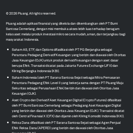
©
2026
Pluang. All rights reserved.
Pluang adalah aplikasi finansial yang dikelola dan dikembangkan oleh PT Bumi
Santosa Cemerlang, dengan misi membuka akses lebih luas terhadap beragam
kelas aset melalui produk investasi mikro secara mudah, aman, dan terjangkau bagi
masyarakat Indonesia.
Saham AS, ETF, dan Options difasilitasi oleh PT PG Berjangka sebagai
Perantara Pedagang Derivatif Keuangan yang berizin dan diawasi oleh Otoritas
Jasa Keuangan (OJK) untuk produk derivatif keuangan dengan aset dasar
berupa Efek. Transaksi dicatat pada Jakarta Futures Exchange (JFX) dan
Kliring Berjangka Indonesia (KBI).
Saham Indonesia (oleh PT Sarana Santosa Sejati sebagai Mitra Pemasaran
Perantara Pedagang Efek Level II yang bekerja sama dengan PT Pluang Maju
Sekuritas sebagai Perusahaan Efek) berizin dan diawasi oleh Otoritas Jasa
Keuangan (OJK).
Aset Crypto dan Derivatif Aset Keuangan Digital (Crypto Futures) difasilitasi
oleh PT Bumi Santosa Cemerlang sebagai Pedagang Aset Keuangan Digital
yang berizin dan diawasi oleh Otoritas Jasa Keuangan (OJK). Transaksi dicatat
oleh Central Finansial X (CFX) dan dijamin oleh Kliring Komoditi Indonesia (KKI).
Reksa Dana difasilitasi oleh PT Sarana Santosa Sejati sebagai Agen Penjual
Efek Reksa Dana (APERD) yang berizin dan diawasi oleh Otoritas Jasa