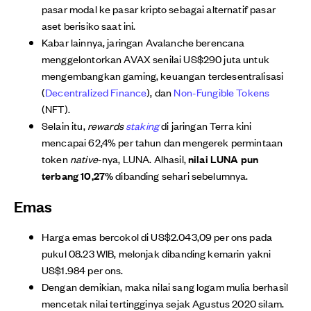
pasar modal ke pasar kripto sebagai alternatif pasar
aset berisiko saat ini.
Kabar lainnya, jaringan Avalanche berencana
menggelontorkan AVAX senilai US$290 juta untuk
mengembangkan gaming, keuangan terdesentralisasi
(
Decentralized Finance
), dan
Non-Fungible Tokens
(NFT).
Selain itu,
rewards
staking
di jaringan Terra kini
mencapai 62,4% per tahun dan mengerek permintaan
token
native
-nya, LUNA. Alhasil,
nilai LUNA pun
terbang 10,27%
dibanding sehari sebelumnya.
Emas
Harga emas bercokol di US$2.043,09 per ons pada
pukul 08.23 WIB, melonjak dibanding kemarin yakni
US$1.984 per ons.
Dengan demikian, maka nilai sang logam mulia berhasil
mencetak nilai tertingginya sejak Agustus 2020 silam.