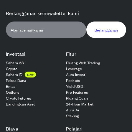
Berlangganan ke newsletter kami
Berlangganan
Investasi
Fitur
Saham AS
Pluang Web Trading
Crypto
Leverage
Saham ID
Auto Invest
New
Reksa Dana
Pockets
Emas
Yield USD
Options
Pro Features
Crypto Futures
Pluang Cuan
Bandingkan Aset
24-Hour Market
Aura Ai
Staking
Biaya
Pelajari