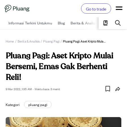
Go to trade
Informasi Terkini Untukmu
Blog
Berita & Analisis
Pelajari
Ka
Home
/
Berita & Analisis
/
Pluang Pagi
/
Pluang Pagi: Aset Kripto Mulai Bersemi, Emas Gak Berhenti Reli!
Pluang Pagi: Aset Kripto Mulai
Bersemi, Emas Gak Berhenti
Reli!
9 Mar 2022, 1:35 AM
·
Waktu baca: 3 menit
Kategori
pluang pagi