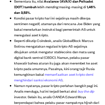
Sementara itu, nilai
Avalance (AVAX) dan Polkadot
(DOT) tumbuh
lebih
mending
masing-masing di
1,46%
dan 3,53%.
Kondisi pasar kripto hari ini sejatinya masih diterpa
sentimen negatif, utamanya dari rencana Joe Biden yang
bakal menelurkan instruksi bagi pemerintah AS untuk
meregulasi aset kripto.
Seperti dikutip Coindesk, analis GlobalBlock Marcus
Sotirou mengatakan regulasi kripto AS sejatinya
ditujukan untuk mengatur stablecoins dan mata uang
digital bank sentral (CBDC). Namun, pelaku pasar
khawatir bahwa aturan itu juga akan merembet ke aset
kripto pada umumnya. Pasalnya, kini orang tajir Rusia
kemungkinan bakal
memanfaatkan aset kripto demi
menghindari sanksi ekonomi AS
.
Namun nyatanya, pasar kripto perlahan bangkit pagi ini.
Analis menduga, hal ini terjadi berkat aksi
buy the dip
investor. Selain itu, analis OANDA Edward Moya
berpendapat bahwa pelaku pasar nampaknya hijrah dari