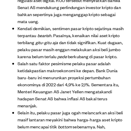
regulasi aset digital. RUU tersebut menyiratkan bahwa
Senat AS mendukung perlindungan investor kripto dan
bahkan sepertinya juga menganggap kripto sebagai
mata uang.
Kendati demikian, sentimen pasar kripto sejatinya masih
terpantau
bearish
. Pasalnya, kenaikan nilai aset kripto
terbilang
gitu-gitu aja
dan tidak signifikan. Kuat dugaan,
pelaku pasar masih enggan melakukan aksi beli jumbo
karena belum terlalu
pede
berkubang di pasar kripto.
Salah satu faktor pesimisme pelaku pasar adalah
ketidakpastian makroekonomi ke depan. Bank Dunia
baru-baru ini menurunkan proyeksi pertumbuhan
ekonominya di 2022 dari 4,9% ke 2,1%. Sementara itu,
Menteri Keuangan AS Janet Yellen mengatakandi
hadapan Senat AS bahwa inflasi AS bakal terus
menanjak.
Selain itu, pelaku pasar juga ogah melancarkan aksi beli
masif lantaran meyakini bahwa harga-harga aset kripto
belum mencapai titik
bottom
sebenarnya. Nah,