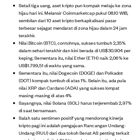
Setali tiga uang, aset kripto pun kompak melaju ke zona
hijau hari ini. Melansir Coinmarketcap pukul 08.10 WIB,
sembilan dari 10 aset kripto berkapitalisasi pasar
terbesar sejagat mendarat di zona hijau dalam 24 jam
terakhir.
Nilai Bitcoin (BTC), contohnya, sukses tumbuh 2,35%
dalam sehari terakhir dan kini berada di US$30.904 per
keping. Sementara itu, nilai Ether (ETH) naik 2,06% ke
US$1.799,51 di waktu yang sama.
Sementara itu, nilai Dogecoin (DOGE) dan Polkadot
(DOT) kompak tumbuh di atas 1%. Selain itu, ada pula
nilai XRP dan Cardano (ADA) yang sukses lompat
masing-masing di atas 4%
Sayangnya, nilai Solana (SOL) harus terjerembab 2,97%
di saat bersamaan.
Salah satu sentimen positif yang mendorong kinerja
kripto pagi ini adalah pengajuan Rancangan Undang-
Undang (RUU) dari dua tokoh Senat AS penting terkait