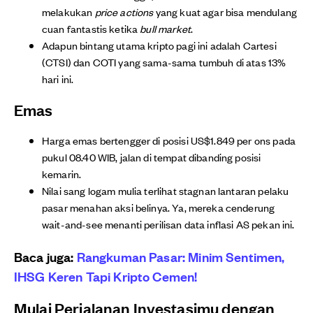
melakukan
price actions
yang kuat agar bisa mendulang
cuan fantastis ketika
bull market
.
Adapun bintang utama kripto pagi ini adalah Cartesi
(CTSI) dan COTI yang sama-sama tumbuh di atas 13%
hari ini.
Emas
Harga emas bertengger di posisi US$1.849 per ons pada
pukul 08.40 WIB, jalan di tempat dibanding posisi
kemarin.
Nilai sang logam mulia terlihat stagnan lantaran pelaku
pasar menahan aksi belinya. Ya, mereka cenderung
wait-and-see menanti perilisan data inflasi AS pekan ini.
Baca juga:
Rangkuman Pasar: Minim Sentimen,
IHSG Keren Tapi Kripto Cemen!
Mulai Perjalanan Investasimu dengan