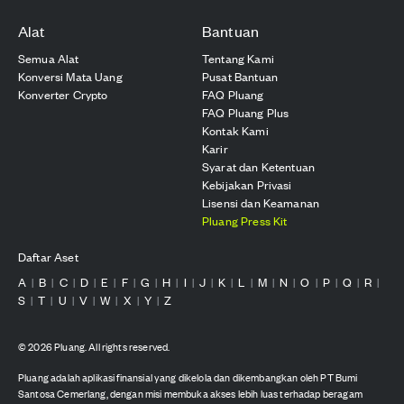
Alat
Bantuan
Semua Alat
Tentang Kami
Konversi Mata Uang
Pusat Bantuan
Konverter Crypto
FAQ Pluang
FAQ Pluang Plus
Kontak Kami
Karir
Syarat dan Ketentuan
Kebijakan Privasi
Lisensi dan Keamanan
Pluang Press Kit
Daftar Aset
A
B
C
D
E
F
G
H
I
J
K
L
M
N
O
P
Q
R
|
|
|
|
|
|
|
|
|
|
|
|
|
|
|
|
|
|
S
T
U
V
W
X
Y
Z
|
|
|
|
|
|
|
©
2026
Pluang. All rights reserved.
Pluang adalah aplikasi finansial yang dikelola dan dikembangkan oleh PT Bumi
Santosa Cemerlang, dengan misi membuka akses lebih luas terhadap beragam