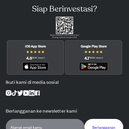
Siap Berinvestasi?
Scan kode QR untuk download
Pluang di Android dan iOS.
iOS App Store
Google Play Store
★
★
★
★
★
★
★
★
★
★
4.6
4.7
(
12.3K
ulasan
)
(
122.1K
ulasan
)
Ikuti kami di media sosial
Berlangganan ke newsletter kami
Berlangganan