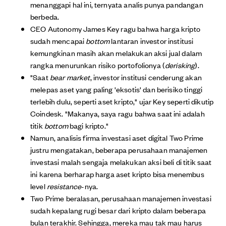
menanggapi hal ini, ternyata analis punya pandangan
berbeda.
CEO Autonomy James Key ragu bahwa harga kripto
sudah mencapai
bottom
lantaran investor institusi
kemungkinan masih akan melakukan aksi jual dalam
rangka menurunkan risiko portofolionya (
derisking
).
"Saat
bear market
, investor institusi cenderung akan
melepas aset yang paling 'eksotis' dan berisiko tinggi
terlebih dulu, seperti aset kripto," ujar Key seperti dikutip
Coindesk. "Makanya, saya ragu bahwa saat ini adalah
titik
bottom
bagi kripto."
Namun, analisis firma investasi aset digital Two Prime
justru mengatakan, beberapa perusahaan manajemen
investasi malah sengaja melakukan aksi beli di titik saat
ini karena berharap harga aset kripto bisa menembus
level
resistance
-nya.
Two Prime beralasan, perusahaan manajemen investasi
sudah kepalang rugi besar dari kripto dalam beberapa
bulan terakhir. Sehingga, mereka mau tak mau harus