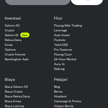
Investasi
Fitur
Saham AS
Pluang Web Trading
Crypto
Leverage
Saham ID
Auto Invest
New
Reksa Dana
Pockets
Emas
Yield USD
Options
Pro Features
Crypto Futures
Pluang Cuan
Bandingkan Aset
24-Hour Market
Aura Ai
Staking
Biaya
Pelajari
Biaya Saham AS
Blog
Biaya Crypto
Berita
Biaya Reksa Dana
Akademi
Biaya Emas
Campaign & Promo
Biaya Lainnya
Umpan Berita