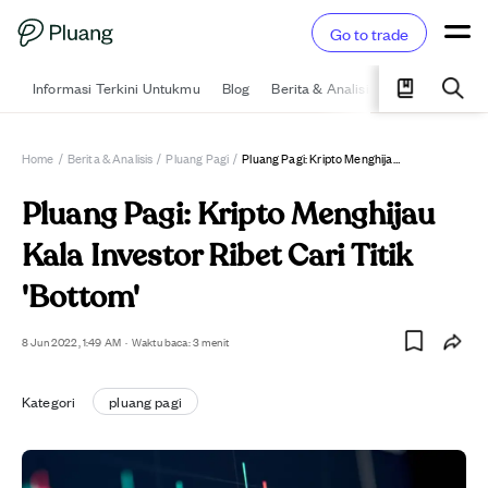
Go to trade
Informasi Terkini Untukmu
Blog
Berita & Analisis
Pelajari
Ka
Home
/
Berita & Analisis
/
Pluang Pagi
/
Pluang Pagi: Kripto Menghijau Kala Investor Ribet Cari Titik 'Bottom'
Pluang Pagi: Kripto Menghijau
Kala Investor Ribet Cari Titik
'Bottom'
8 Jun 2022, 1:49 AM
·
Waktu baca: 3 menit
Kategori
pluang pagi