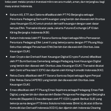
kelas aset melalui produk investasi mikro secara mudah, aman, dan terjangkau bagi
masyarakat Indonesia.
Saham AS, ETF, dan Options difasilitasi oleh PT PG Berjangka sebagai
Perantara Pedagang Derivatif Keuangan yang berizin dan diawasi oleh Otoritas
Jasa Keuangan (OJK) untuk produk derivatif keuangan dengan aset dasar
berupa Efek. Transaksi dicatat pada Jakarta Futures Exchange (JFX) dan
Kliring Berjangka Indonesia (KBI).
Saham Indonesia (oleh PT Sarana Santosa Sejati sebagai Mitra Pemasaran
Perantara Pedagang Efek Level II yang bekerja sama dengan PT Pluang Maju
Sekuritas sebagai Perusahaan Efek) berizin dan diawasi oleh Otoritas Jasa
Keuangan (OJK).
Aset Crypto dan Derivatif Aset Keuangan Digital (Crypto Futures) difasilitasi
oleh PT Bumi Santosa Cemerlang sebagai Pedagang Aset Keuangan Digital
yang berizin dan diawasi oleh Otoritas Jasa Keuangan (OJK). Transaksi dicatat
oleh Central Finansial X (CFX) dan dijamin oleh Kliring Komoditi Indonesia (KKI).
Reksa Dana difasilitasi oleh PT Sarana Santosa Sejati sebagai Agen Penjual
Efek Reksa Dana (APERD) yang berizin dan diawasi oleh Otoritas Jasa
Keuangan (OJK).
Emas difasilitasi oleh PT Pluang Emas Sejahtera sebagai Pedagang Emas Fisik
Digital, yang berizin dan diawasi oleh Badan Pengawas Perdagangan Berjangka
Komoditi (Bappebti). Emas disimpan oleh PT ICDX Logistik Berikat (ILB) yang
bekerja sama dengan PT Brinks Solutions Indonesia (Brink's), dicatat di Bursa
Komoditi dan Derivatif Indonesia (ICDX), dan dijamin oleh Indonesia Clearing