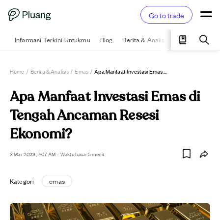
Go to trade
Informasi Terkini Untukmu
Blog
Berita & Analisis
Pelajari
Ka
Home
/
Berita & Analisis
/
Emas
/
Apa Manfaat Investasi Emas Di Tengah Ancaman Resesi Ekonomi?
Apa Manfaat Investasi Emas di
Tengah Ancaman Resesi
Ekonomi?
3 Mar 2023, 7:07 AM
·
Waktu baca: 5 menit
Kategori
emas