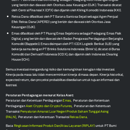
yang berizin dan diawasi oleh Otoritas Jasa Keuangan (OJK). Transaksi dicatat
oleh Central Finansial X (CFX) dan dijamin oleh Kliring Komoditi Indonesia (KKI).
Reksa Dana difasilitasi oleh PT Sarana Santosa Sejati sebagai Agen Penjual
Efek Reksa Dana (APERD) yang berizin dan diawasi oleh Otoritas Jasa
Keuangan (OJK).
Emas difasilitasi oleh PT Pluang Emas Sejahtera sebagai Pedagang Emas Fisik
Digital, yang berizin dan diawasi oleh Badan Pengawas Perdagangan Berjangka
Komoditi (Bappebti). Emas disimpan oleh PT ICDX Logistik Berikat (ILB) yang
bekerja sama dengan PT Brinks Solutions Indonesia (Brink's), dicatat di Bursa
Komoditi dan Derivatif Indonesia (ICDX), dan dijamin oleh Indonesia Clearing
House (ICH).
Semua investasi mengandung risiko dan kemungkinan kerugian nilai investasi.
Kinerja pada masa lalu tidak mencerminkan kinerja di masa depan. Kinerja historikal,
expected return, dan proyeksi probabilitas disediakan untuk tujuan informasi dan
ilustrasi.
Peraturan Perdagangan menurut Kelas Aset:
Peraturan dan Ketentuan Perdagangan
Emas
,
Peraturan dan Ketentuan
Perdagangan
Aset Crypto dan Crypto Futures
,
Peraturan dan Ketentuan
Transaksi
Penyaluran Amanat Luar Negeri Produk Saham Tunggal Asing
(PALN)
,
Peraturan dan Ketentuan Transaksi
Reksa Dana
.
Baca
Ringkasan Informasi Produk Dan/Atau Layanan (RIPLAY)
untuk PT Bumi