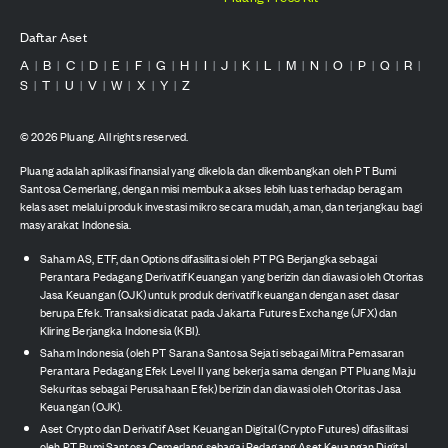
Daftar Aset
A
B
C
D
E
F
G
H
I
J
K
L
M
N
O
P
Q
R
|
|
|
|
|
|
|
|
|
|
|
|
|
|
|
|
|
|
S
T
U
V
W
X
Y
Z
|
|
|
|
|
|
|
©
2026
Pluang. All rights reserved.
Pluang adalah aplikasi finansial yang dikelola dan dikembangkan oleh PT Bumi
Santosa Cemerlang, dengan misi membuka akses lebih luas terhadap beragam
kelas aset melalui produk investasi mikro secara mudah, aman, dan terjangkau bagi
masyarakat Indonesia.
Saham AS, ETF, dan Options difasilitasi oleh PT PG Berjangka sebagai
Perantara Pedagang Derivatif Keuangan yang berizin dan diawasi oleh Otoritas
Jasa Keuangan (OJK) untuk produk derivatif keuangan dengan aset dasar
berupa Efek. Transaksi dicatat pada Jakarta Futures Exchange (JFX) dan
Kliring Berjangka Indonesia (KBI).
Saham Indonesia (oleh PT Sarana Santosa Sejati sebagai Mitra Pemasaran
Perantara Pedagang Efek Level II yang bekerja sama dengan PT Pluang Maju
Sekuritas sebagai Perusahaan Efek) berizin dan diawasi oleh Otoritas Jasa
Keuangan (OJK).
Aset Crypto dan Derivatif Aset Keuangan Digital (Crypto Futures) difasilitasi
oleh PT Bumi Santosa Cemerlang sebagai Pedagang Aset Keuangan Digital