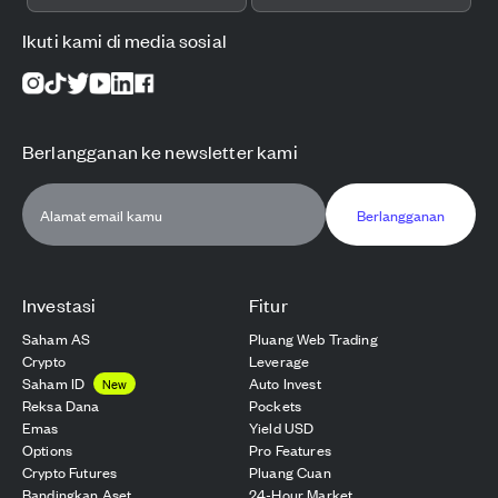
Ikuti kami di media sosial
Berlangganan ke newsletter kami
Berlangganan
Investasi
Fitur
Saham AS
Pluang Web Trading
Crypto
Leverage
Saham ID
Auto Invest
New
Reksa Dana
Pockets
Emas
Yield USD
Options
Pro Features
Crypto Futures
Pluang Cuan
Bandingkan Aset
24-Hour Market