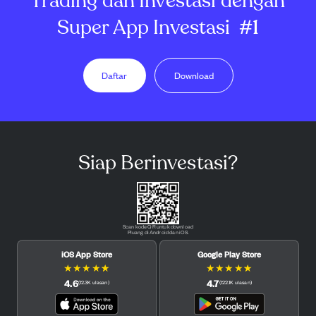
Trading dan Investasi dengan
Super App Investasi
#1
Daftar
Download
Siap Berinvestasi?
Scan kode QR untuk download
Pluang di Android dan iOS.
iOS App Store
Google Play Store
★
★
★
★
★
★
★
★
★
★
4.6
4.7
(
12.3K
ulasan
)
(
122.1K
ulasan
)