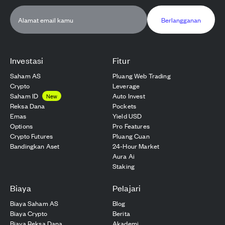
Berlangganan
Investasi
Fitur
Saham AS
Pluang Web Trading
Crypto
Leverage
Saham ID
Auto Invest
New
Reksa Dana
Pockets
Emas
Yield USD
Options
Pro Features
Crypto Futures
Pluang Cuan
Bandingkan Aset
24-Hour Market
Aura Ai
Staking
Biaya
Pelajari
Biaya Saham AS
Blog
Biaya Crypto
Berita
Biaya Reksa Dana
Akademi