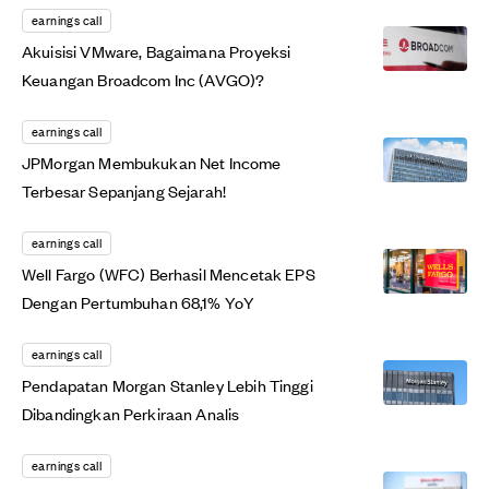
earnings call
Akuisisi VMware, Bagaimana Proyeksi
Keuangan Broadcom Inc (AVGO)?
earnings call
JPMorgan Membukukan Net Income
Terbesar Sepanjang Sejarah!
earnings call
Well Fargo (WFC) Berhasil Mencetak EPS
Dengan Pertumbuhan 68,1% YoY
earnings call
Pendapatan Morgan Stanley Lebih Tinggi
Dibandingkan Perkiraan Analis
earnings call