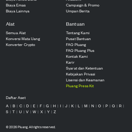
Biaya Emas
Campaign & Promo
Biaya Lainnya
Umpan Berita
Alat
Bantuan
Semua Alat
Tentang Kami
Konversi Mata Uang
Pusat Bantuan
Konverter Crypto
FAQ Pluang
FAQ Pluang Plus
Kontak Kami
Karir
Syarat dan Ketentuan
Kebijakan Privasi
Lisensi dan Keamanan
Pluang Press Kit
Daftar Aset
A
B
C
D
E
F
G
H
I
J
K
L
M
N
O
P
Q
R
|
|
|
|
|
|
|
|
|
|
|
|
|
|
|
|
|
|
S
T
U
V
W
X
Y
Z
|
|
|
|
|
|
|
©
2026
Pluang. All rights reserved.