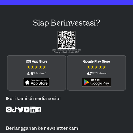
Siap Berinvestasi?
Scan kode QR untuk download
Pluang di Android dan iOS.
iOS App Store
Google Play Store
★
★
★
★
★
★
★
★
★
★
4.6
4.7
(
12.3K
ulasan
)
(
122.3K
ulasan
)
Ikuti kami di media sosial
Berlangganan ke newsletter kami