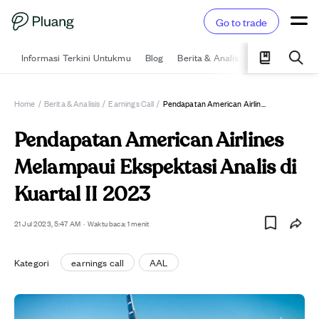
Go to trade
Informasi Terkini Untukmu
Blog
Berita & Analisis
Pelajari
Ka
Home
/
Berita & Analisis
/
Earnings Call
/
Pendapatan American Airlines Melampaui Ekspektasi Analis Di Kuartal II 2023
Pendapatan American Airlines
Melampaui Ekspektasi Analis di
Kuartal II 2023
21 Jul 2023, 5:47 AM
·
Waktu baca: 1 menit
Kategori
earnings call
AAL