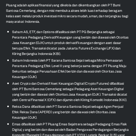
Pluang adalah aplikasi finansial yang dikelola dan dikembangkan oleh PT Bumi
Santosa Cemerlang, dengan misi membuka akses lebih luas terhadap beragam
kelas aset melalui produk investasi mikro secara mudah, aman, dan terjangkau bagi
masyarakat Indonesia.
Saham AS, ETF, dan Options difasilitasi oleh PT PG Berjangka sebagai
Perantara Pedagang Derivatif Keuangan yang berizin dan diawasi oleh Otoritas
Jasa Keuangan (OJK) untuk produk derivatif keuangan dengan aset dasar
berupa Efek. Transaksi dicatat pada Jakarta Futures Exchange (JFX) dan
Kliring Berjangka Indonesia (KBI).
Saham Indonesia (oleh PT Sarana Santosa Sejati sebagai Mitra Pemasaran
Perantara Pedagang Efek Level II yang bekerja sama dengan PT Pluang Maju
Sekuritas sebagai Perusahaan Efek) berizin dan diawasi oleh Otoritas Jasa
Keuangan (OJK).
Aset Crypto dan Derivatif Aset Keuangan Digital (Crypto Futures) difasilitasi
oleh PT Bumi Santosa Cemerlang sebagai Pedagang Aset Keuangan Digital
yang berizin dan diawasi oleh Otoritas Jasa Keuangan (OJK). Transaksi dicatat
oleh Central Finansial X (CFX) dan dijamin oleh Kliring Komoditi Indonesia (KKI).
Reksa Dana difasilitasi oleh PT Sarana Santosa Sejati sebagai Agen Penjual
Efek Reksa Dana (APERD) yang berizin dan diawasi oleh Otoritas Jasa
Keuangan (OJK).
Emas difasilitasi oleh PT Pluang Emas Sejahtera sebagai Pedagang Emas Fisik
Digital, yang berizin dan diawasi oleh Badan Pengawas Perdagangan Berjangka
Komoditi (Bappebti). Emas disimpan oleh PT ICDX Logistik Berikat (ILB) yang