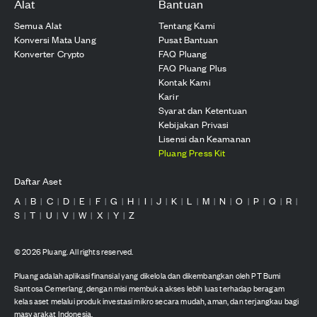
Alat
Bantuan
Semua Alat
Tentang Kami
Konversi Mata Uang
Pusat Bantuan
Konverter Crypto
FAQ Pluang
FAQ Pluang Plus
Kontak Kami
Karir
Syarat dan Ketentuan
Kebijakan Privasi
Lisensi dan Keamanan
Pluang Press Kit
Daftar Aset
A
B
C
D
E
F
G
H
I
J
K
L
M
N
O
P
Q
R
|
|
|
|
|
|
|
|
|
|
|
|
|
|
|
|
|
|
S
T
U
V
W
X
Y
Z
|
|
|
|
|
|
|
©
2026
Pluang. All rights reserved.
Pluang adalah aplikasi finansial yang dikelola dan dikembangkan oleh PT Bumi
Santosa Cemerlang, dengan misi membuka akses lebih luas terhadap beragam
kelas aset melalui produk investasi mikro secara mudah, aman, dan terjangkau bagi
masyarakat Indonesia.