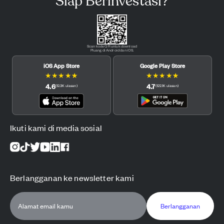
Siap Berinvestasi?
Scan kode QR untuk download
Pluang di Android dan iOS.
iOS App Store
Google Play Store
★
★
★
★
★
★
★
★
★
★
4.6
4.7
(
12.3K
ulasan
)
(
122.1K
ulasan
)
Ikuti kami di media sosial
Berlangganan ke newsletter kami
Berlangganan