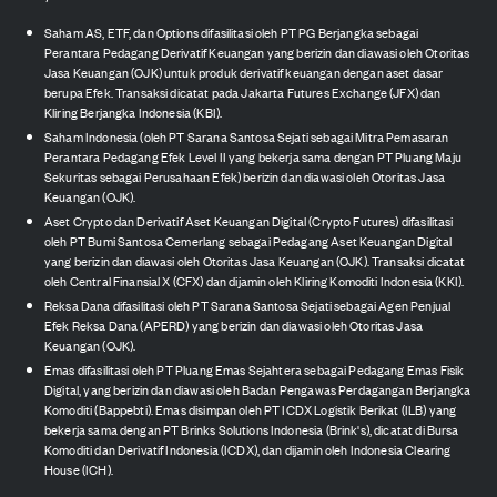
Saham AS, ETF, dan Options difasilitasi oleh PT PG Berjangka sebagai
Perantara Pedagang Derivatif Keuangan yang berizin dan diawasi oleh Otoritas
Jasa Keuangan (OJK) untuk produk derivatif keuangan dengan aset dasar
berupa Efek. Transaksi dicatat pada Jakarta Futures Exchange (JFX) dan
Kliring Berjangka Indonesia (KBI).
Saham Indonesia (oleh PT Sarana Santosa Sejati sebagai Mitra Pemasaran
Perantara Pedagang Efek Level II yang bekerja sama dengan PT Pluang Maju
Sekuritas sebagai Perusahaan Efek) berizin dan diawasi oleh Otoritas Jasa
Keuangan (OJK).
Aset Crypto dan Derivatif Aset Keuangan Digital (Crypto Futures) difasilitasi
oleh PT Bumi Santosa Cemerlang sebagai Pedagang Aset Keuangan Digital
yang berizin dan diawasi oleh Otoritas Jasa Keuangan (OJK). Transaksi dicatat
oleh Central Finansial X (CFX) dan dijamin oleh Kliring Komoditi Indonesia (KKI).
Reksa Dana difasilitasi oleh PT Sarana Santosa Sejati sebagai Agen Penjual
Efek Reksa Dana (APERD) yang berizin dan diawasi oleh Otoritas Jasa
Keuangan (OJK).
Emas difasilitasi oleh PT Pluang Emas Sejahtera sebagai Pedagang Emas Fisik
Digital, yang berizin dan diawasi oleh Badan Pengawas Perdagangan Berjangka
Komoditi (Bappebti). Emas disimpan oleh PT ICDX Logistik Berikat (ILB) yang
bekerja sama dengan PT Brinks Solutions Indonesia (Brink's), dicatat di Bursa
Komoditi dan Derivatif Indonesia (ICDX), dan dijamin oleh Indonesia Clearing
House (ICH).