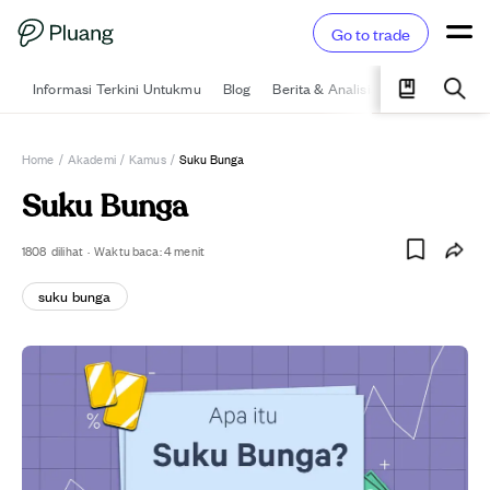
Go to trade
Informasi Terkini Untukmu
Blog
Berita & Analisis
Pelajari
Ka
Home
/
Akademi
/
Kamus
/
Suku Bunga
Suku Bunga
1808
dilihat
·
Waktu baca:
4
menit
suku bunga