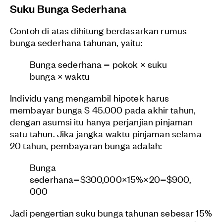
Suku Bunga Sederhana
Contoh di atas dihitung berdasarkan rumus
bunga sederhana tahunan, yaitu:
Bunga sederhana = pokok × suku
bunga × waktu
Individu yang mengambil hipotek harus
membayar bunga $ 45.000 pada akhir tahun,
dengan asumsi itu hanya perjanjian pinjaman
satu tahun. Jika jangka waktu pinjaman selama
20 tahun, pembayaran bunga adalah:
Bunga
sederhana
=
$
3
0
0
,
0
0
0
×
1
5
%
×
2
0
=
$
9
0
0
,
0
0
0
Jadi pengertian suku bunga tahunan sebesar 15%