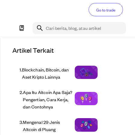
Go to trade
Cari berita, blog, atau artikel
Artikel Terkait
1
.
Blockchain, Bitcoin, dan
Aset Kripto Lainnya
2
.
Apa Itu Altcoin Apa Saja?
Pengertian, Cara Kerja,
dan Contohnya
3
.
Mengenal 29 Jenis
Altcoin di Pluang