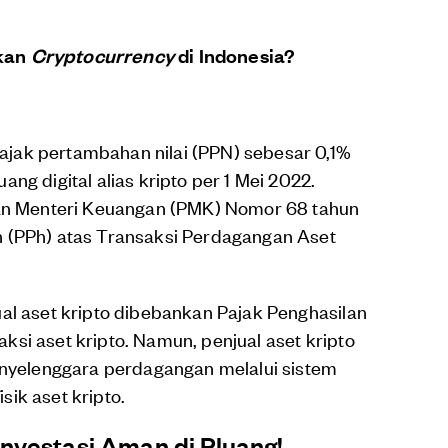
akan
Cryptocurrency
di Indonesia?
jak pertambahan nilai (PPN) sebesar 0,1%
ng digital alias kripto per 1 Mei 2022.
ran Menteri Keuangan (PMK) Nomor 68 tahun
 (PPh) atas Transaksi Perdagangan Aset
al aset kripto dibebankan Pajak Penghasilan
saksi aset kripto. Namun, penjual aset kripto
penyelenggara perdagangan melalui sistem
ik aset kripto.
nvestasi Aman di Pluang!