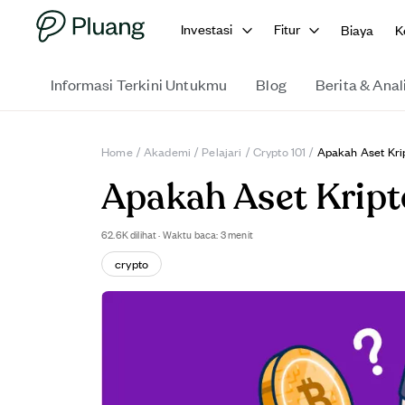
Investasi
Fitur
Biaya
K
Informasi Terkini Untukmu
Blog
Berita & Anal
Home
/
Akademi
/
Pelajari
/
Crypto 101
/
Apakah Aset Krip
Apakah Aset Kript
62.6K
dilihat
·
Waktu baca: 3 menit
crypto