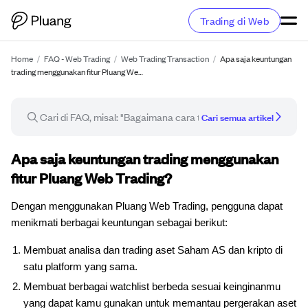
Trading di Web
Home
/
FAQ - Web Trading
/
Web Trading Transaction
/
Apa saja keuntungan
trading menggunakan fitur Pluang We…
Cari semua artikel
Artikel FAQ
Apa saja keuntungan trading menggunakan
fitur Pluang Web Trading?
Dengan menggunakan Pluang Web Trading, pengguna dapat
menikmati berbagai keuntungan sebagai berikut:
Membuat analisa dan trading aset Saham AS dan kripto di
satu platform yang sama.
Membuat berbagai watchlist berbeda sesuai keinginanmu
yang dapat kamu gunakan untuk memantau pergerakan aset