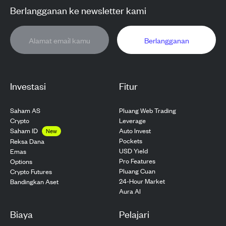
Berlangganan ke newsletter kami
Berlangganan
Investasi
Fitur
Saham AS
Pluang Web Trading
Crypto
Leverage
Saham ID
Auto Invest
New
Pockets
Reksa Dana
USD Yield
Emas
Pro Features
Options
Pluang Cuan
Crypto Futures
24-Hour Market
Bandingkan Aset
Aura AI
Biaya
Pelajari