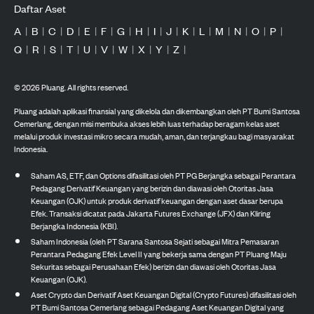
Daftar Aset
A
|
B
|
C
|
D
|
E
|
F
|
G
|
H
|
I
|
J
|
K
|
L
|
M
|
N
|
O
|
P
|
Q
|
R
|
S
|
T
|
U
|
V
|
W
|
X
|
Y
|
Z
|
©
2026
Pluang. All rights reserved.
Pluang adalah aplikasi finansial yang dikelola dan dikembangkan oleh PT Bumi Santosa
Cemerlang, dengan misi membuka akses lebih luas terhadap beragam kelas aset
melalui produk investasi mikro secara mudah, aman, dan terjangkau bagi masyarakat
Indonesia.
Saham AS, ETF, dan Options difasilitasi oleh PT PG Berjangka sebagai Perantara
Pedagang Derivatif Keuangan yang berizin dan diawasi oleh Otoritas Jasa
Keuangan (OJK) untuk produk derivatif keuangan dengan aset dasar berupa
Efek. Transaksi dicatat pada Jakarta Futures Exchange (JFX) dan Kliring
Berjangka Indonesia (KBI).
Saham Indonesia (oleh PT Sarana Santosa Sejati sebagai Mitra Pemasaran
Perantara Pedagang Efek Level II yang bekerja sama dengan PT Pluang Maju
Sekuritas sebagai Perusahaan Efek) berizin dan diawasi oleh Otoritas Jasa
Keuangan (OJK).
Aset Crypto dan Derivatif Aset Keuangan Digital (Crypto Futures) difasilitasi oleh
PT Bumi Santosa Cemerlang sebagai Pedagang Aset Keuangan Digital yang