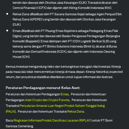
berizin dan diawasi oleh Otoritas Jasa Keuangan (OJK). Transaksi dicatat oleh
Central Finansial X (CFX) dan dijamin oleh Kliring Komoditi Indonesia (KKI).
Reksa Dana difasilitasi oleh PT Sarana Santosa Sejati sebagai Agen Penjual Efek
Reksa Dana (APERD) yang berizin dan diawasi oleh Otoritas Jasa Keuangan
(OJK).
Emas difasilitasi oleh PT Pluang Emas Sejahtera sebagai Pedagang Emas Fisik
Digital, yang berizin dan diawasi oleh Badan Pengawas Perdagangan Berjangka
Komoditi (Bappebti). Emas disimpan oleh PT ICDX Logistik Berikat (ILB) yang
bekerja sama dengan PT Brinks Solutions Indonesia (Brink's), dicatat di Bursa
Komoditi dan Derivatif Indonesia (ICDX), dan dijamin oleh Indonesia Clearing
House (ICH).
Semua investasi mengandung risiko dan kemungkinan kerugian nilai investasi. Kinerja
pada masa lalu tidak mencerminkan kinerja di masa depan. Kinerja historikal, expected
return, dan proyeksi probabilitas disediakan untuk tujuan informasi dan ilustrasi.
Peraturan Perdagangan menurut Kelas Aset:
Peraturan dan Ketentuan Perdagangan
Emas
,
Peraturan dan Ketentuan
Perdagangan
Aset Crypto dan Crypto Futures
,
Peraturan dan Ketentuan
Transaksi
Penyaluran Amanat Luar Negeri Produk Saham Tunggal Asing
(PALN)
,
Peraturan dan Ketentuan Transaksi
Reksa Dana
.
Baca
Ringkasan Informasi Produk Dan/Atau Layanan (RIPLAY)
untuk PT Bumi
Santosa Cemerlang.