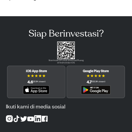
Siap Berinvestasi?
Scan kode QR untuk download Pluang
di Android dan iOS.
iOS App Store
Google Play Store
★
★
★
★
★
★
★
★
★
★
4.6
4.7
(
12.3K
ulasan
)
(
122.3K
ulasan
)
Ikuti kami di media sosial