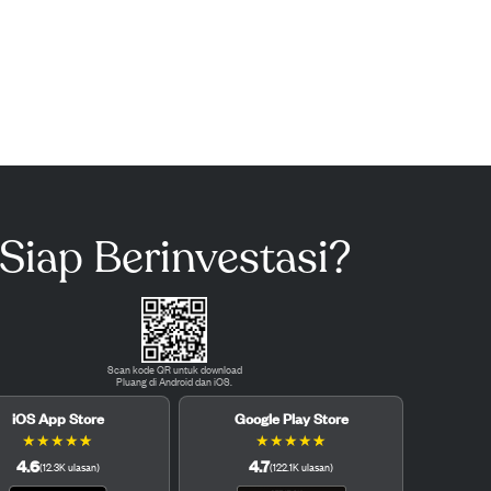
Siap Berinvestasi?
Scan kode QR untuk download
Pluang di Android dan iOS.
iOS App Store
Google Play Store
★
★
★
★
★
★
★
★
★
★
4.6
4.7
(
12.3K
ulasan
)
(
122.1K
ulasan
)