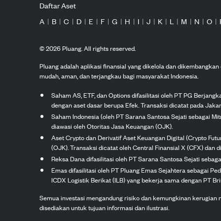
Daftar Aset
A
|
B
|
C
|
D
|
E
|
F
|
G
|
H
|
I
|
J
|
K
|
L
|
M
|
N
|
O
|
©
2026
Pluang. All rights reserved.
Pluang adalah aplikasi finansial yang dikelola dan dikembangka
mudah, aman, dan terjangkau bagi masyarakat Indonesia.
Saham AS, ETF, dan Options difasilitasi oleh PT PG Berjang
dengan aset dasar berupa Efek. Transaksi dicatat pada Jakar
Saham Indonesia (oleh PT Sarana Santosa Sejati sebagai Mi
diawasi oleh Otoritas Jasa Keuangan (OJK).
Aset Crypto dan Derivatif Aset Keuangan Digital (Crypto Fut
(OJK). Transaksi dicatat oleh Central Finansial X (CFX) dan di
Reksa Dana difasilitasi oleh PT Sarana Santosa Sejati seba
Emas difasilitasi oleh PT Pluang Emas Sejahtera sebagai Pe
ICDX Logistik Berikat (ILB) yang bekerja sama dengan PT Brink
Semua investasi mengandung risiko dan kemungkinan kerugian nilai
disediakan untuk tujuan informasi dan ilustrasi.