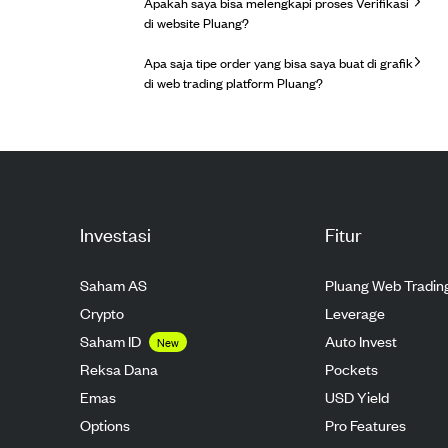
Apakah saya bisa melengkapi proses Verifikasi
di website Pluang?
Apa saja tipe order yang bisa saya buat di grafik
di web trading platform Pluang?
Investasi
Fitur
Saham AS
Pluang Web Tradin
Crypto
Leverage
Saham ID
Auto Invest
New
Reksa Dana
Pockets
Emas
USD Yield
Options
Pro Features