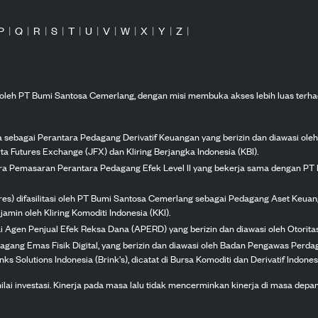
P
|
Q
|
R
|
S
|
T
|
U
|
V
|
W
|
X
|
Y
|
Z
|
n oleh PT Bumi Santosa Cemerlang, dengan misi membuka akses lebih luas terha
ka sebagai Perantara Pedagang Derivatif Keuangan yang berizin dan diawasi ole
ta Futures Exchange (JFX) dan Kliring Berjangka Indonesia (KBI).
tra Pemasaran Perantara Pedagang Efek Level II yang bekerja sama dengan PT 
ures) difasilitasi oleh PT Bumi Santosa Cemerlang sebagai Pedagang Aset Keuan
jamin oleh Kliring Komoditi Indonesia (KKI).
gai Agen Penjual Efek Reksa Dana (APERD) yang berizin dan diawasi oleh Otorit
dagang Emas Fisik Digital, yang berizin dan diawasi oleh Badan Pengawas Perd
s Solutions Indonesia (Brink's), dicatat di Bursa Komoditi dan Derivatif Indones
 investasi. Kinerja pada masa lalu tidak mencerminkan kinerja di masa depan. K