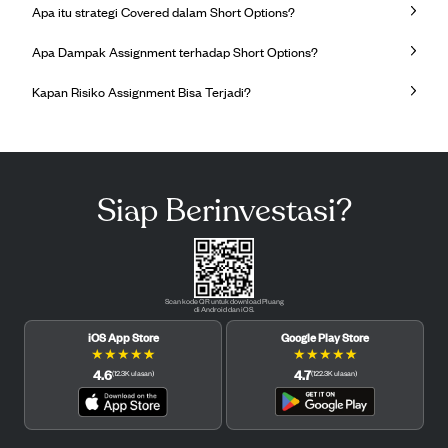
Apa itu strategi Covered dalam Short Options?
Apa Dampak Assignment terhadap Short Options?
Kapan Risiko Assignment Bisa Terjadi?
Siap Berinvestasi?
Scan kode QR untuk download Pluang
di Android dan iOS.
iOS App Store
Google Play Store
★
★
★
★
★
★
★
★
★
★
4.6
4.7
(
12.3K
ulasan
)
(
122.3K
ulasan
)