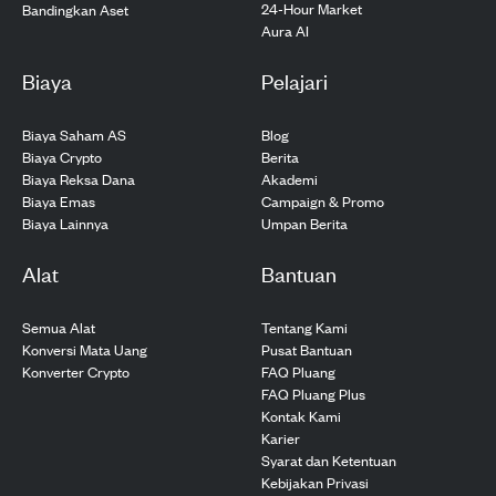
24-Hour Market
Bandingkan Aset
Aura AI
Biaya
Pelajari
Biaya Saham AS
Blog
Biaya Crypto
Berita
Biaya Reksa Dana
Akademi
Biaya Emas
Campaign & Promo
Biaya Lainnya
Umpan Berita
Alat
Bantuan
Semua Alat
Tentang Kami
Konversi Mata Uang
Pusat Bantuan
Konverter Crypto
FAQ Pluang
FAQ Pluang Plus
Kontak Kami
Karier
Syarat dan Ketentuan
Kebijakan Privasi