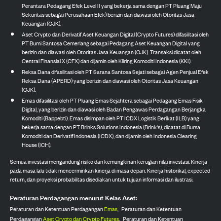
Perantara Pedagang Efek Level II yang bekerja sama dengan PT Pluang Maju
Sekuritas sebagai Perusahaan Efek) berizin dan diawasi oleh Otoritas Jasa
Keuangan (OJK).
Aset Crypto dan Derivatif Aset Keuangan Digital (Crypto Futures) difasilitasi oleh
PT Bumi Santosa Cemerlang sebagai Pedagang Aset Keuangan Digital yang
berizin dan diawasi oleh Otoritas Jasa Keuangan (OJK). Transaksi dicatat oleh
Central Finansial X (CFX) dan dijamin oleh Kliring Komoditi Indonesia (KKI).
Reksa Dana difasilitasi oleh PT Sarana Santosa Sejati sebagai Agen Penjual Efek
Reksa Dana (APERD) yang berizin dan diawasi oleh Otoritas Jasa Keuangan
(OJK).
Emas difasilitasi oleh PT Pluang Emas Sejahtera sebagai Pedagang Emas Fisik
Digital, yang berizin dan diawasi oleh Badan Pengawas Perdagangan Berjangka
Komoditi (Bappebti). Emas disimpan oleh PT ICDX Logistik Berikat (ILB) yang
bekerja sama dengan PT Brinks Solutions Indonesia (Brink's), dicatat di Bursa
Komoditi dan Derivatif Indonesia (ICDX), dan dijamin oleh Indonesia Clearing
House (ICH).
Semua investasi mengandung risiko dan kemungkinan kerugian nilai investasi. Kinerja
pada masa lalu tidak mencerminkan kinerja di masa depan. Kinerja historikal, expected
return, dan proyeksi probabilitas disediakan untuk tujuan informasi dan ilustrasi.
Peraturan Perdagangan menurut Kelas Aset:
Peraturan dan Ketentuan Perdagangan
Emas
,
Peraturan dan Ketentuan
Perdagangan
Aset Crypto dan Crypto Futures
,
Peraturan dan Ketentuan