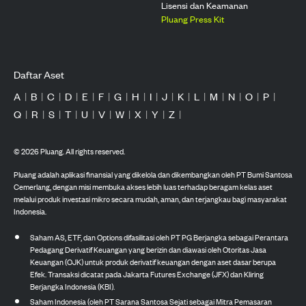
Lisensi dan Keamanan
Pluang Press Kit
Daftar Aset
A
|
B
|
C
|
D
|
E
|
F
|
G
|
H
|
I
|
J
|
K
|
L
|
M
|
N
|
O
|
P
|
Q
|
R
|
S
|
T
|
U
|
V
|
W
|
X
|
Y
|
Z
|
©
2026
Pluang. All rights reserved.
Pluang adalah aplikasi finansial yang dikelola dan dikembangkan oleh PT Bumi Santosa
Cemerlang, dengan misi membuka akses lebih luas terhadap beragam kelas aset
melalui produk investasi mikro secara mudah, aman, dan terjangkau bagi masyarakat
Indonesia.
Saham AS, ETF, dan Options difasilitasi oleh PT PG Berjangka sebagai Perantara
Pedagang Derivatif Keuangan yang berizin dan diawasi oleh Otoritas Jasa
Keuangan (OJK) untuk produk derivatif keuangan dengan aset dasar berupa
Efek. Transaksi dicatat pada Jakarta Futures Exchange (JFX) dan Kliring
Berjangka Indonesia (KBI).
Saham Indonesia (oleh PT Sarana Santosa Sejati sebagai Mitra Pemasaran