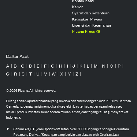
Kontak Kami
Karier
Syarat dan Ketentuan
Kebijakan Privasi
Lisensi dan Keamanan
Pluang Press Kit
Daftar Aset
A
|
B
|
C
|
D
|
E
|
F
|
G
|
H
|
I
|
J
|
K
|
L
|
M
|
N
|
O
|
P
|
Q
|
R
|
S
|
T
|
U
|
V
|
W
|
X
|
Y
|
Z
|
©
2026
Pluang. All rights reserved.
Pluang adalah aplikasi finansial yang dikelola dan dikembangkan oleh PT Bumi Santosa
Cemerlang, dengan misi membuka akses lebih luas terhadap beragam kelas aset
melalui produk investasi mikro secara mudah, aman, dan terjangkau bagi masyarakat
Indonesia.
Saham AS, ETF, dan Options difasilitasi oleh PT PG Berjangka sebagai Perantara
Pedagang Derivatif Keuangan yang berizin dan diawasi oleh Otoritas Jasa