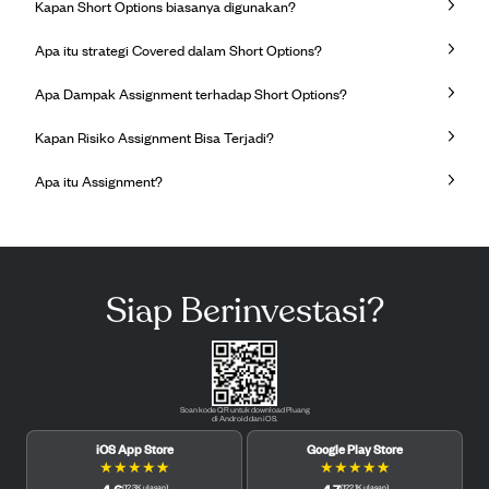
Kapan Short Options biasanya digunakan?
Apa itu strategi Covered dalam Short Options?
Apa Dampak Assignment terhadap Short Options?
Kapan Risiko Assignment Bisa Terjadi?
Apa itu Assignment?
Siap Berinvestasi?
Scan kode QR untuk download Pluang
di Android dan iOS.
iOS App Store
Google Play Store
★
★
★
★
★
★
★
★
★
★
4.6
4.7
(
12.3K
ulasan
)
(
122.1K
ulasan
)