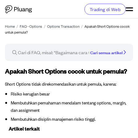
Trading di Web
Home
/
FAQ - Options
/
Options Transaction
/
Apakah Short Options cocok
untuk pemula?
Cari semua artikel
Artikel FAQ
Apakah Short Options cocok untuk pemula?
Short Options tidak direkomendasikan untuk pemula, karena:
Risiko kerugian besar
Membutuhkan pemahaman mendalam tentang options, margin,
dan assignment
Membutuhkan disiplin manajemen risiko tinggi.
Artikel terkait