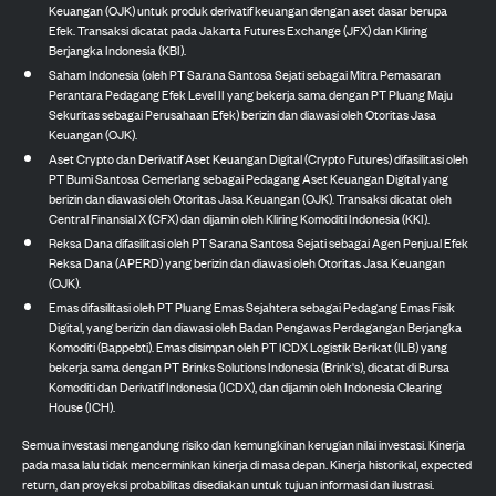
Keuangan (OJK) untuk produk derivatif keuangan dengan aset dasar berupa
Efek. Transaksi dicatat pada Jakarta Futures Exchange (JFX) dan Kliring
Berjangka Indonesia (KBI).
Saham Indonesia (oleh PT Sarana Santosa Sejati sebagai Mitra Pemasaran
Perantara Pedagang Efek Level II yang bekerja sama dengan PT Pluang Maju
Sekuritas sebagai Perusahaan Efek) berizin dan diawasi oleh Otoritas Jasa
Keuangan (OJK).
Aset Crypto dan Derivatif Aset Keuangan Digital (Crypto Futures) difasilitasi oleh
PT Bumi Santosa Cemerlang sebagai Pedagang Aset Keuangan Digital yang
berizin dan diawasi oleh Otoritas Jasa Keuangan (OJK). Transaksi dicatat oleh
Central Finansial X (CFX) dan dijamin oleh Kliring Komoditi Indonesia (KKI).
Reksa Dana difasilitasi oleh PT Sarana Santosa Sejati sebagai Agen Penjual Efek
Reksa Dana (APERD) yang berizin dan diawasi oleh Otoritas Jasa Keuangan
(OJK).
Emas difasilitasi oleh PT Pluang Emas Sejahtera sebagai Pedagang Emas Fisik
Digital, yang berizin dan diawasi oleh Badan Pengawas Perdagangan Berjangka
Komoditi (Bappebti). Emas disimpan oleh PT ICDX Logistik Berikat (ILB) yang
bekerja sama dengan PT Brinks Solutions Indonesia (Brink's), dicatat di Bursa
Komoditi dan Derivatif Indonesia (ICDX), dan dijamin oleh Indonesia Clearing
House (ICH).
Semua investasi mengandung risiko dan kemungkinan kerugian nilai investasi. Kinerja
pada masa lalu tidak mencerminkan kinerja di masa depan. Kinerja historikal, expected
return, dan proyeksi probabilitas disediakan untuk tujuan informasi dan ilustrasi.