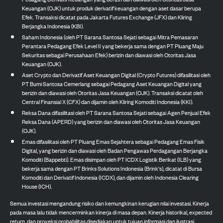
Keuangan (OJK) untuk produk derivatif keuangan dengan aset dasar berupa
Efek. Transaksi dicatat pada Jakarta Futures Exchange (JFX) dan Kliring
Berjangka Indonesia (KBI).
Saham Indonesia (oleh PT Sarana Santosa Sejati sebagai Mitra Pemasaran
Perantara Pedagang Efek Level II yang bekerja sama dengan PT Pluang Maju
Sekuritas sebagai Perusahaan Efek) berizin dan diawasi oleh Otoritas Jasa
Keuangan (OJK).
Aset Crypto dan Derivatif Aset Keuangan Digital (Crypto Futures) difasilitasi oleh
PT Bumi Santosa Cemerlang sebagai Pedagang Aset Keuangan Digital yang
berizin dan diawasi oleh Otoritas Jasa Keuangan (OJK). Transaksi dicatat oleh
Central Finansial X (CFX) dan dijamin oleh Kliring Komoditi Indonesia (KKI).
Reksa Dana difasilitasi oleh PT Sarana Santosa Sejati sebagai Agen Penjual Efek
Reksa Dana (APERD) yang berizin dan diawasi oleh Otoritas Jasa Keuangan
(OJK).
Emas difasilitasi oleh PT Pluang Emas Sejahtera sebagai Pedagang Emas Fisik
Digital, yang berizin dan diawasi oleh Badan Pengawas Perdagangan Berjangka
Komoditi (Bappebti). Emas disimpan oleh PT ICDX Logistik Berikat (ILB) yang
bekerja sama dengan PT Brinks Solutions Indonesia (Brink's), dicatat di Bursa
Komoditi dan Derivatif Indonesia (ICDX), dan dijamin oleh Indonesia Clearing
House (ICH).
Semua investasi mengandung risiko dan kemungkinan kerugian nilai investasi. Kinerja
pada masa lalu tidak mencerminkan kinerja di masa depan. Kinerja historikal, expected
return, dan proyeksi probabilitas disediakan untuk tujuan informasi dan ilustrasi.