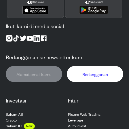
4.6
4.7
(
12.3K
ulasan
)
(
122.1K
ulasan
)
Ikuti kami di media sosial
Berlangganan ke newsletter kami
Berlangganan
Investasi
Fitur
Saham AS
Pluang Web Trading
Crypto
Leverage
Saham ID
Auto Invest
New