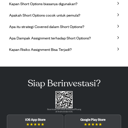
Kapan Short Options biasanya digunakan?
Apakah Short Options cocok untuk pemula?
Apa itu strategi Covered dalam Short Options?
Apa Dampak Assignment terhadap Short Options?
Kapan Risiko Assignment Bisa Terjadi?
Siap Berinvestasi?
Scan kode QR untuk download Pluang
di Android dan iOS.
iOS App Store
Google Play Store
★
★
★
★
★
★
★
★
★
★