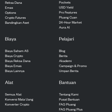
Pockets
Reksa Dana
USD Yield
Emas
Pro Features
Options
Pluang Cuan
Crypto Futures
24-Hour Market
Bandingkan Aset
Aura AI
Biaya
Pelajari
Biaya Saham AS
Blog
Biaya Crypto
Berita
Biaya Reksa Dana
Akademi
Biaya Emas
Campaign & Promo
Biaya Lainnya
Umpan Berita
Alat
Bantuan
Semua Alat
Tentang Kami
Konversi Mata Uang
Pusat Bantuan
Konverter Crypto
FAQ Pluang
FAQ Pluang Plus