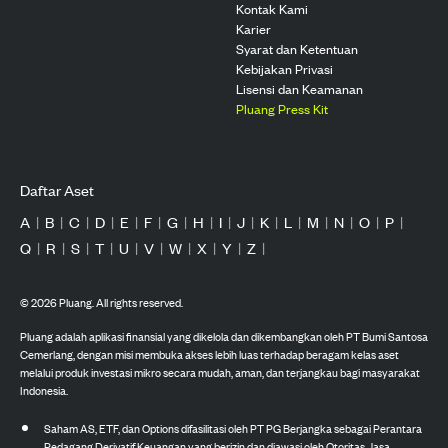
Kontak Kami
Karier
Syarat dan Ketentuan
Kebijakan Privasi
Lisensi dan Keamanan
Pluang Press Kit
Daftar Aset
A
|
B
|
C
|
D
|
E
|
F
|
G
|
H
|
I
|
J
|
K
|
L
|
M
|
N
|
O
|
P
|
Q
|
R
|
S
|
T
|
U
|
V
|
W
|
X
|
Y
|
Z
|
©
2026
Pluang. All rights reserved.
Pluang adalah aplikasi finansial yang dikelola dan dikembangkan oleh PT Bumi Santosa
Cemerlang, dengan misi membuka akses lebih luas terhadap beragam kelas aset
melalui produk investasi mikro secara mudah, aman, dan terjangkau bagi masyarakat
Indonesia.
Saham AS, ETF, dan Options difasilitasi oleh PT PG Berjangka sebagai Perantara
Pedagang Derivatif Keuangan yang berizin dan diawasi oleh Otoritas Jasa