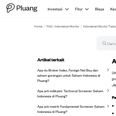
Investasi
Fitur
Biaya
Ke
Home
/
FAQ - Indonesian Stocks
/
Indonesian Stocks Trans
Artikel terkait
Ar
A
Apa itu Broker Index, Foreign Net Buy, dan
Un
saham gorengan untuk Saham Indonesia di
pr
Pluang?
Ji
Apa arti indikator Technical Screener Saham
Indonesia di Pluang?
Pe
Apa arti metrik Fundamental Screener Saham
Indonesia di Pluang?