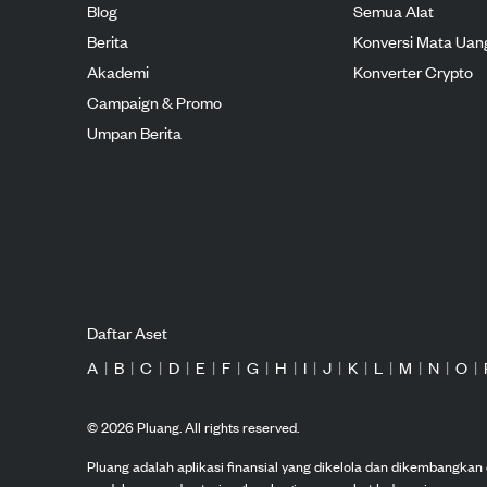
Blog
Semua Alat
Berita
Konversi Mata Uan
Akademi
Konverter Crypto
Campaign & Promo
Umpan Berita
Daftar Aset
A
|
B
|
C
|
D
|
E
|
F
|
G
|
H
|
I
|
J
|
K
|
L
|
M
|
N
|
O
|
©
2026
Pluang. All rights reserved.
Pluang adalah aplikasi finansial yang dikelola dan dikembangka