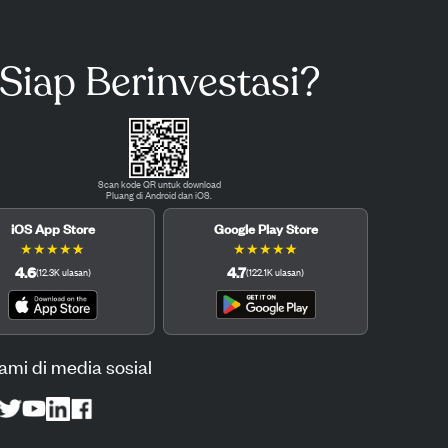
Siap Berinvestasi?
Scan kode QR untuk download
Pluang di Android dan iOS.
iOS App Store
Google Play Store
★
★
★
★
★
★
★
★
★
★
4.6
4.7
(
12.3K
ulasan
)
(
122.1K
ulasan
)
kami di media sosial