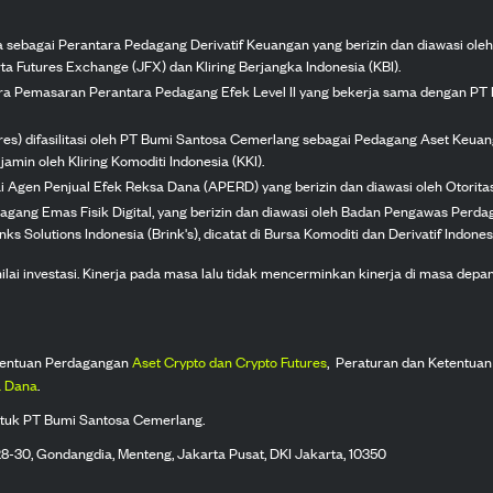
ka sebagai Perantara Pedagang Derivatif Keuangan yang berizin dan diawasi ole
ta Futures Exchange (JFX) dan Kliring Berjangka Indonesia (KBI).
tra Pemasaran Perantara Pedagang Efek Level II yang bekerja sama dengan PT 
ures) difasilitasi oleh PT Bumi Santosa Cemerlang sebagai Pedagang Aset Keuan
jamin oleh Kliring Komoditi Indonesia (KKI).
gai Agen Penjual Efek Reksa Dana (APERD) yang berizin dan diawasi oleh Otorit
dagang Emas Fisik Digital, yang berizin dan diawasi oleh Badan Pengawas Perd
s Solutions Indonesia (Brink's), dicatat di Bursa Komoditi dan Derivatif Indones
 investasi. Kinerja pada masa lalu tidak mencerminkan kinerja di masa depan. K
tentuan Perdagangan
Aset Crypto dan Crypto Futures
,
Peraturan dan Ketentuan
 Dana
.
tuk PT Bumi Santosa Cemerlang.
 28-30, Gondangdia, Menteng, Jakarta Pusat, DKI Jakarta, 10350