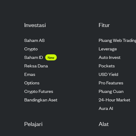
Investasi
Fitur
Saham AS
Pluang Web Tradin
Crypto
Leverage
Saham ID
Auto Invest
New
Reksa Dana
Pockets
Emas
USD Yield
Options
Pro Features
Crypto Futures
Pluang Cuan
Bandingkan Aset
24-Hour Market
Aura AI
Pelajari
Alat