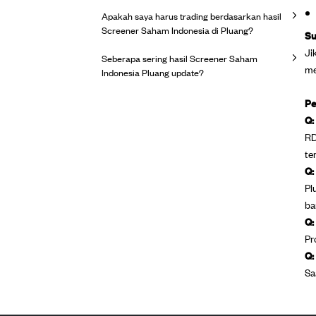
Apakah saya harus trading berdasarkan hasil
Screener Saham Indonesia di Pluang?
Su
Ji
Seberapa sering hasil Screener Saham
me
Indonesia Pluang update?
Pe
Q:
RD
te
Q:
Pl
ba
Q:
Pr
Q:
Sa