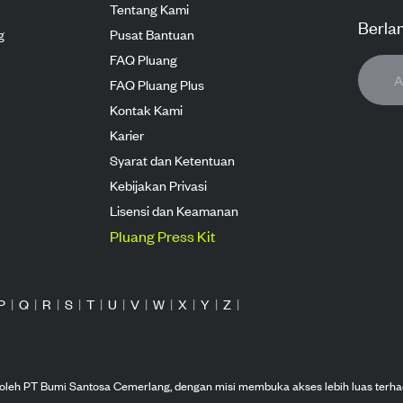
Tentang Kami
Berla
g
Pusat Bantuan
FAQ Pluang
FAQ Pluang Plus
Kontak Kami
Karier
Syarat dan Ketentuan
Kebijakan Privasi
Lisensi dan Keamanan
Pluang Press Kit
P
|
Q
|
R
|
S
|
T
|
U
|
V
|
W
|
X
|
Y
|
Z
|
n oleh PT Bumi Santosa Cemerlang, dengan misi membuka akses lebih luas terha