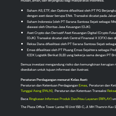
mudah, aman, dan terjangkau bagi masyarakat Indonesia.
Saham AS, ETF, dan Options difasilitasi oleh PT PG Berjang
dengan aset dasar berupa Efek. Transaksi dicatat pada Jakar
Saham Indonesia (oleh PT Sarana Santosa Sejati sebagai Mi
diawasi oleh Otoritas Jasa Keuangan (OJK).
Aset Crypto dan Derivatif Aset Keuangan Digital (Crypto Fut
(OJK). Transaksi dicatat oleh Central Finansial X (CFX) dan di
Reksa Dana difasilitasi oleh PT Sarana Santosa Sejati seba
Emas difasilitasi oleh PT Pluang Emas Sejahtera sebagai Pe
ICDX Logistik Berikat (ILB) yang bekerja sama dengan PT Brink
Semua investasi mengandung risiko dan kemungkinan kerugian nilai
disediakan untuk tujuan informasi dan ilustrasi.
Peraturan Perdagangan menurut Kelas Aset:
Peraturan dan Ketentuan Perdagangan
Emas
,
Peraturan dan Ke
Tunggal Asing (PALN)
,
Peraturan dan Ketentuan Transaksi
Reksa
Baca
Ringkasan Informasi Produk Dan/Atau Layanan (RIPLAY)
un
The Plaza Office Tower Lantai 15 Unit 15B-C, Jl. MH Thamrin Kav