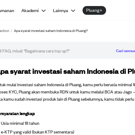
Pluang+
amanan
Akademi
Lainnya
action
/
Apa syarat investasi saham Indonesia di Pluang?
Cari semua
tikel FAQ
pa syarat investasi saham Indonesia di P
tuk mulai investasi saham Indonesia di Pluang, kamu perlu berusia minimal 
oses KYC, Pluang akan membuka RDN untuk kamu melalui BCA atau Jago — ti
ka kamu sudah investasi produk lain di Pluang sebelumnya, kamu tidak perlu v
rsyaratan lengkap
Usia minimal 18 tahun
e-KTP yang valid (bukan KTP sementara)