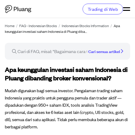
Trading di Web
Home
/
FAQ - Indonesian Stocks
/
Indonesian Stocks Information
/
Apa
keunggulan investasi saham Indonesia di Pluang diba…
Cari semua artikel
Artikel FAQ
Apa keunggulan investasi saham Indonesia di
Pluang dibanding broker konvensional?
Mudah digunakan bagi semua investor. Pengalaman trading saham
Indonesia yang praktis untuk pengguna pemula dan trader aktif —
dipadukan dengan 950+ saham IDX, tools analisis TradingView
profesional, dan akses ke 6 kelas aset lain (crypto, US stocks, gold,
dll), semua dari satu aplikasi. Tidak perlu membuka beberapa akun di
berbagai platform.