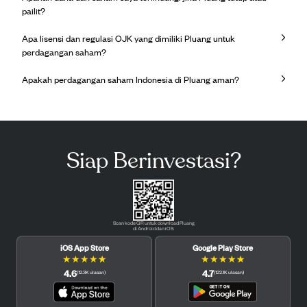
pailit?
Apa lisensi dan regulasi OJK yang dimiliki Pluang untuk
perdagangan saham?
Apakah perdagangan saham Indonesia di Pluang aman?
Siap Berinvestasi?
Scan kode QR untuk download Pluang
di Android dan iOS.
iOS App Store
Google Play Store
★
★
★
★
★
★
★
★
★
★
4.6
4.7
(
12.3K
ulasan
)
(
122.1K
ulasan
)