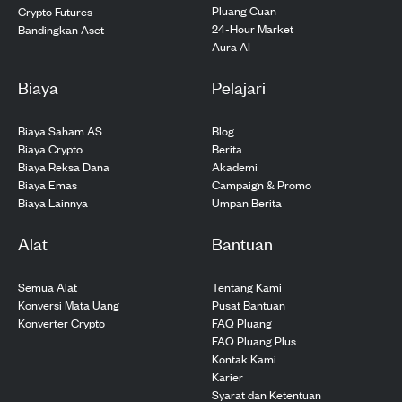
Pluang Cuan
Crypto Futures
24-Hour Market
Bandingkan Aset
Aura AI
Biaya
Pelajari
Biaya Saham AS
Blog
Biaya Crypto
Berita
Biaya Reksa Dana
Akademi
Biaya Emas
Campaign & Promo
Biaya Lainnya
Umpan Berita
Alat
Bantuan
Semua Alat
Tentang Kami
Konversi Mata Uang
Pusat Bantuan
Konverter Crypto
FAQ Pluang
FAQ Pluang Plus
Kontak Kami
Karier
Syarat dan Ketentuan