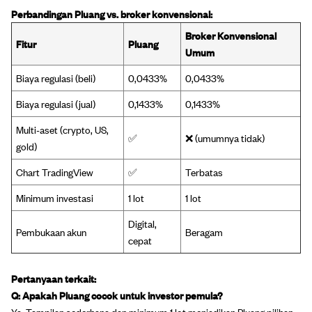
Perbandingan Pluang vs. broker konvensional:
Broker Konvensional
Fitur
Pluang
Umum
Biaya regulasi (beli)
0,0433%
0,0433%
Biaya regulasi (jual)
0,1433%
0,1433%
Multi-aset (crypto, US,
✅
❌ (umumnya tidak)
gold)
Chart TradingView
✅
Terbatas
Minimum investasi
1 lot
1 lot
Digital,
Pembukaan akun
Beragam
cepat
Pertanyaan terkait:
Q: Apakah Pluang cocok untuk investor pemula?
Ya. Tampilan sederhana dan minimum 1 lot menjadikan Pluang pilihan