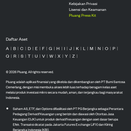
Kebijakan Privasi
Lisensi dan Keamanan
Pluang Press Kit
Daftar Aset
A
|
B
|
C
|
D
|
E
|
F
|
G
|
H
|
I
|
J
|
K
|
L
|
M
|
N
|
O
|
P
|
Q
|
R
|
S
|
T
|
U
|
V
|
W
|
X
|
Y
|
Z
|
©
2026
Pluang. All rights reserved.
Pluang adalah aplikasi finansial yang dikelola dan dikembangkan oleh PT Bumi Santosa
Cemerlang, dengan misi membuka akses lebih luas terhadap beragam kelas aset
melalui produk investasi mikro secara mudah, aman, dan terjangkau bagi masyarakat
Indonesia.
Saham AS, ETF, dan Options difasilitasi oleh PT PG Berjangka sebagai Perantara
Pedagang Derivatif Keuangan yang berizin dan diawasi oleh Otoritas Jasa
Keuangan (OJK) untuk produk derivatif keuangan dengan aset dasar berupa
Efek. Transaksi dicatat pada Jakarta Futures Exchange (JFX) dan Kliring
Berjangka Indonesia (KBI).