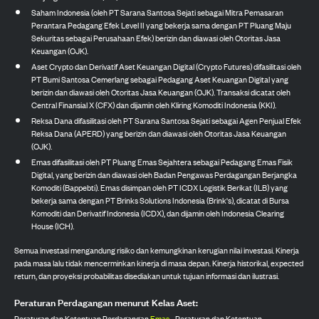
Saham Indonesia (oleh PT Sarana Santosa Sejati sebagai Mitra Pemasaran
Perantara Pedagang Efek Level II yang bekerja sama dengan PT Pluang Maju
Sekuritas sebagai Perusahaan Efek) berizin dan diawasi oleh Otoritas Jasa
Keuangan (OJK).
Aset Crypto dan Derivatif Aset Keuangan Digital (Crypto Futures) difasilitasi oleh
PT Bumi Santosa Cemerlang sebagai Pedagang Aset Keuangan Digital yang
berizin dan diawasi oleh Otoritas Jasa Keuangan (OJK). Transaksi dicatat oleh
Central Finansial X (CFX) dan dijamin oleh Kliring Komoditi Indonesia (KKI).
Reksa Dana difasilitasi oleh PT Sarana Santosa Sejati sebagai Agen Penjual Efek
Reksa Dana (APERD) yang berizin dan diawasi oleh Otoritas Jasa Keuangan
(OJK).
Emas difasilitasi oleh PT Pluang Emas Sejahtera sebagai Pedagang Emas Fisik
Digital, yang berizin dan diawasi oleh Badan Pengawas Perdagangan Berjangka
Komoditi (Bappebti). Emas disimpan oleh PT ICDX Logistik Berikat (ILB) yang
bekerja sama dengan PT Brinks Solutions Indonesia (Brink's), dicatat di Bursa
Komoditi dan Derivatif Indonesia (ICDX), dan dijamin oleh Indonesia Clearing
House (ICH).
Semua investasi mengandung risiko dan kemungkinan kerugian nilai investasi. Kinerja
pada masa lalu tidak mencerminkan kinerja di masa depan. Kinerja historikal, expected
return, dan proyeksi probabilitas disediakan untuk tujuan informasi dan ilustrasi.
Peraturan Perdagangan menurut Kelas Aset:
Peraturan dan Ketentuan Perdagangan
Emas
,
Peraturan dan Ketentuan