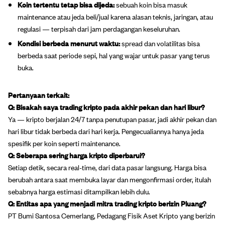
Koin tertentu tetap bisa dijeda:
sebuah koin bisa masuk
maintenance atau jeda beli/jual karena alasan teknis, jaringan, atau
regulasi — terpisah dari jam perdagangan keseluruhan.
Kondisi berbeda menurut waktu:
spread dan volatilitas bisa
berbeda saat periode sepi, hal yang wajar untuk pasar yang terus
buka.
Pertanyaan terkait:
Q: Bisakah saya trading kripto pada akhir pekan dan hari libur?
Ya — kripto berjalan 24/7 tanpa penutupan pasar, jadi akhir pekan dan
hari libur tidak berbeda dari hari kerja. Pengecualiannya hanya jeda
spesifik per koin seperti maintenance.
Q: Seberapa sering harga kripto diperbarui?
Setiap detik, secara real-time, dari data pasar langsung. Harga bisa
berubah antara saat membuka layar dan mengonfirmasi order, itulah
sebabnya harga estimasi ditampilkan lebih dulu.
Q: Entitas apa yang menjadi mitra trading kripto berizin Pluang?
PT Bumi Santosa Cemerlang, Pedagang Fisik Aset Kripto yang berizin