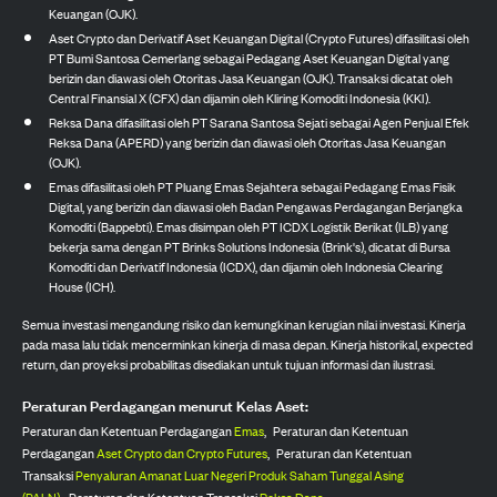
Keuangan (OJK).
Aset Crypto dan Derivatif Aset Keuangan Digital (Crypto Futures) difasilitasi oleh
PT Bumi Santosa Cemerlang sebagai Pedagang Aset Keuangan Digital yang
berizin dan diawasi oleh Otoritas Jasa Keuangan (OJK). Transaksi dicatat oleh
Central Finansial X (CFX) dan dijamin oleh Kliring Komoditi Indonesia (KKI).
Reksa Dana difasilitasi oleh PT Sarana Santosa Sejati sebagai Agen Penjual Efek
Reksa Dana (APERD) yang berizin dan diawasi oleh Otoritas Jasa Keuangan
(OJK).
Emas difasilitasi oleh PT Pluang Emas Sejahtera sebagai Pedagang Emas Fisik
Digital, yang berizin dan diawasi oleh Badan Pengawas Perdagangan Berjangka
Komoditi (Bappebti). Emas disimpan oleh PT ICDX Logistik Berikat (ILB) yang
bekerja sama dengan PT Brinks Solutions Indonesia (Brink's), dicatat di Bursa
Komoditi dan Derivatif Indonesia (ICDX), dan dijamin oleh Indonesia Clearing
House (ICH).
Semua investasi mengandung risiko dan kemungkinan kerugian nilai investasi. Kinerja
pada masa lalu tidak mencerminkan kinerja di masa depan. Kinerja historikal, expected
return, dan proyeksi probabilitas disediakan untuk tujuan informasi dan ilustrasi.
Peraturan Perdagangan menurut Kelas Aset:
Peraturan dan Ketentuan Perdagangan
Emas
,
Peraturan dan Ketentuan
Perdagangan
Aset Crypto dan Crypto Futures
,
Peraturan dan Ketentuan
Transaksi
Penyaluran Amanat Luar Negeri Produk Saham Tunggal Asing