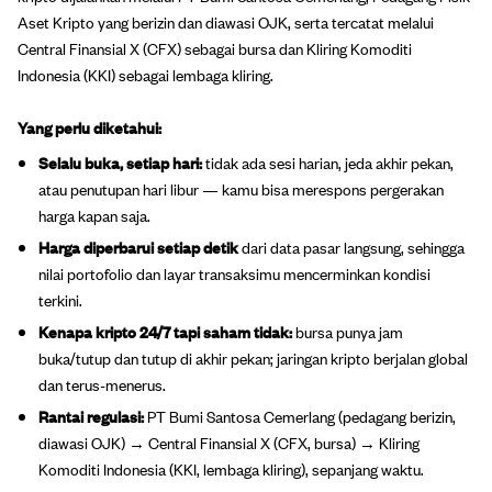
Aset Kripto yang berizin dan diawasi OJK, serta tercatat melalui
Central Finansial X (CFX) sebagai bursa dan Kliring Komoditi
Indonesia (KKI) sebagai lembaga kliring.
Yang perlu diketahui:
Selalu buka, setiap hari:
tidak ada sesi harian, jeda akhir pekan,
atau penutupan hari libur — kamu bisa merespons pergerakan
harga kapan saja.
Harga diperbarui setiap detik
dari data pasar langsung, sehingga
nilai portofolio dan layar transaksimu mencerminkan kondisi
terkini.
Kenapa kripto 24/7 tapi saham tidak:
bursa punya jam
buka/tutup dan tutup di akhir pekan; jaringan kripto berjalan global
dan terus-menerus.
Rantai regulasi:
PT Bumi Santosa Cemerlang (pedagang berizin,
diawasi OJK) → Central Finansial X (CFX, bursa) → Kliring
Komoditi Indonesia (KKI, lembaga kliring), sepanjang waktu.