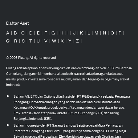
Daftar Aset
A
|
B
|
C
|
D
|
E
|
F
|
G
|
H
|
I
|
J
|
K
|
L
|
M
|
N
|
O
|
P
|
Q
|
R
|
S
|
T
|
U
|
V
|
W
|
X
|
Y
|
Z
|
©
2026
Pluang. All rights reserved.
Pluang adalah aplikasi finansial yang dikelola dan dikembangkan oleh PT Bumi Santosa
Cemerlang, dengan misi membuka akses lebih luas terhadap beragam kelas aset
melalui produk investasi mikro secara mudah, aman, dan terjangkau bagi masyarakat
Indonesia.
Saham AS, ETF, dan Options difasilitasi oleh PT PG Berjangka sebagai Perantara
Pedagang Derivatif Keuangan yang berizin dan diawasi oleh Otoritas Jasa
Keuangan (OJK) untuk produk derivatif keuangan dengan aset dasar berupa
Efek. Transaksi dicatat pada Jakarta Futures Exchange (JFX) dan Kliring
Berjangka Indonesia (KBI).
Saham Indonesia (oleh PT Sarana Santosa Sejati sebagai Mitra Pemasaran
Perantara Pedagang Efek Level II yang bekerja sama dengan PT Pluang Maju
Sekuritas sebagai Perusahaan Efek) berizin dan diawasi oleh Otoritas Jasa