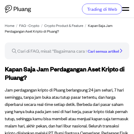
Trading di Web
Home
/
FAQ - Crypto
/
Crypto Product & Feature
/
Kapan Saja Jam
Perdagangan Aset Kripto di Pluang?
Cari semua artikel
Artikel FAQ
Kapan Saja Jam Perdagangan Aset Kripto di
Pluang?
Jam perdagangan kripto di Pluang berlangsung 24 jam sehari, 7 hari
seminggu, tanpa jam buka atau tutup pasar tertentu, dan harga
diperbarui secara real-time setiap detik. Berbeda dari pasar saham
yang hanya buka pada jam sesi di hari kerja, pasar kripto tidak pernah
tutup, sehingga kamu bisa membeli atau menjual kapan saja termasuk
malam hari, akhir pekan, dan hari libur nasional. Seluruh transaksi
kripto dijalankan melalui PT Bumi Santosa Cemerlang, Pedagang Fisik