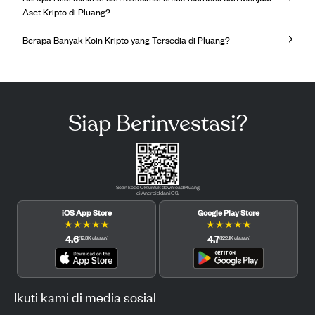
Aset Kripto di Pluang?
Berapa Banyak Koin Kripto yang Tersedia di Pluang?
Siap Berinvestasi?
Scan kode QR untuk download Pluang
di Android dan iOS.
iOS App Store
Google Play Store
★
★
★
★
★
★
★
★
★
★
4.6
4.7
(
12.3K
ulasan
)
(
122.1K
ulasan
)
Ikuti kami di media sosial