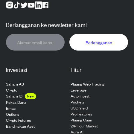
Berlangganan ke newsletter kami
Berlangganan
Investasi
Fitur
Saham AS
Pluang Web Trading
Crypto
Leverage
Saham ID
Auto Invest
New
Pockets
Reksa Dana
USD Yield
Emas
Pro Features
Options
Pluang Cuan
Crypto Futures
24-Hour Market
Bandingkan Aset
Aura AI