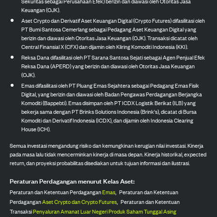
Sekuritas sebagai Perusahaan Efek) berizin dan diawasi oleh Otoritas Jasa
Keuangan (OJK).
Aset Crypto dan Derivatif Aset Keuangan Digital (Crypto Futures) difasilitasi oleh
PT Bumi Santosa Cemerlang sebagai Pedagang Aset Keuangan Digital yang
berizin dan diawasi oleh Otoritas Jasa Keuangan (OJK). Transaksi dicatat oleh
Central Finansial X (CFX) dan dijamin oleh Kliring Komoditi Indonesia (KKI).
Reksa Dana difasilitasi oleh PT Sarana Santosa Sejati sebagai Agen Penjual Efek
Reksa Dana (APERD) yang berizin dan diawasi oleh Otoritas Jasa Keuangan
(OJK).
Emas difasilitasi oleh PT Pluang Emas Sejahtera sebagai Pedagang Emas Fisik
Digital, yang berizin dan diawasi oleh Badan Pengawas Perdagangan Berjangka
Komoditi (Bappebti). Emas disimpan oleh PT ICDX Logistik Berikat (ILB) yang
bekerja sama dengan PT Brinks Solutions Indonesia (Brink's), dicatat di Bursa
Komoditi dan Derivatif Indonesia (ICDX), dan dijamin oleh Indonesia Clearing
House (ICH).
Semua investasi mengandung risiko dan kemungkinan kerugian nilai investasi. Kinerja
pada masa lalu tidak mencerminkan kinerja di masa depan. Kinerja historikal, expected
return, dan proyeksi probabilitas disediakan untuk tujuan informasi dan ilustrasi.
Peraturan Perdagangan menurut Kelas Aset:
Peraturan dan Ketentuan Perdagangan
Emas
,
Peraturan dan Ketentuan
Perdagangan
Aset Crypto dan Crypto Futures
,
Peraturan dan Ketentuan
Transaksi
Penyaluran Amanat Luar Negeri Produk Saham Tunggal Asing