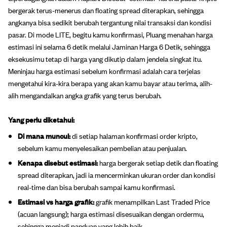
bergerak terus-menerus dan floating spread diterapkan, sehingga
angkanya bisa sedikit berubah tergantung nilai transaksi dan kondisi
pasar. Di mode LITE, begitu kamu konfirmasi, Pluang menahan harga
estimasi ini selama 6 detik melalui Jaminan Harga 6 Detik, sehingga
eksekusimu tetap di harga yang dikutip dalam jendela singkat itu.
Meninjau harga estimasi sebelum konfirmasi adalah cara terjelas
mengetahui kira-kira berapa yang akan kamu bayar atau terima, alih-
alih mengandalkan angka grafik yang terus berubah.
Yang perlu diketahui:
Di mana muncul:
di setiap halaman konfirmasi order kripto,
sebelum kamu menyelesaikan pembelian atau penjualan.
Kenapa disebut estimasi:
harga bergerak setiap detik dan floating
spread diterapkan, jadi ia mencerminkan ukuran order dan kondisi
real-time dan bisa berubah sampai kamu konfirmasi.
Estimasi vs harga grafik:
grafik menampilkan Last Traded Price
(acuan langsung); harga estimasi disesuaikan dengan ordermu,
sehingga menjadi panduan yang lebih baik.