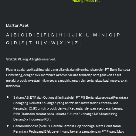
Pluang Press Kit
Daftar Aset
A
|
B
|
C
|
D
|
E
|
F
|
G
|
H
|
I
|
J
|
K
|
L
|
M
|
N
|
O
|
P
|
Q
|
R
|
S
|
T
|
U
|
V
|
W
|
X
|
Y
|
Z
|
©
2026
Pluang. All rights reserved.
Pluang adalah aplikasi finansial yang dikelola dan dikembangkan oleh PT Bumi Santosa
Cemerlang, dengan misi membuka akses lebih luas terhadap beragam kelas aset
melalui produk investasi mikro secara mudah, aman, dan terjangkau bagi masyarakat
Indonesia.
Saham AS, ETF, dan Options difasilitasi oleh PT PG Berjangka sebagai Perantara
Pedagang Derivatif Keuangan yang berizin dan diawasi oleh Otoritas Jasa
Keuangan (OJK) untuk produk derivatif keuangan dengan aset dasar berupa
Efek. Transaksi dicatat pada Jakarta Futures Exchange (JFX) dan Kliring
Berjangka Indonesia (KBI).
Saham Indonesia (oleh PT Sarana Santosa Sejati sebagai Mitra Pemasaran
Perantara Pedagang Efek Level II yang bekerja sama dengan PT Pluang Maju