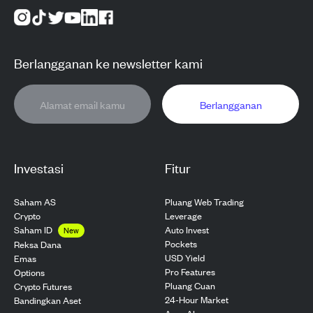
Berlangganan ke newsletter kami
Berlangganan
Investasi
Fitur
Saham AS
Pluang Web Trading
Crypto
Leverage
Saham ID
Auto Invest
New
Pockets
Reksa Dana
USD Yield
Emas
Pro Features
Options
Pluang Cuan
Crypto Futures
24-Hour Market
Bandingkan Aset