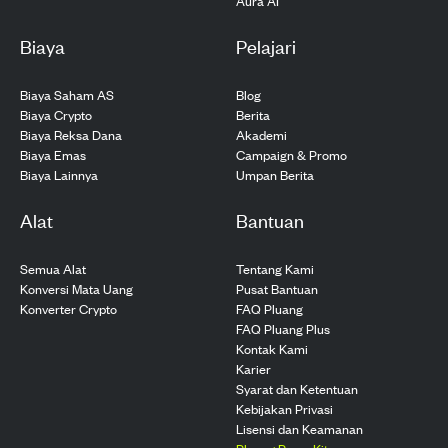
Aura AI
Biaya
Pelajari
Biaya Saham AS
Blog
Biaya Crypto
Berita
Biaya Reksa Dana
Akademi
Biaya Emas
Campaign & Promo
Biaya Lainnya
Umpan Berita
Alat
Bantuan
Semua Alat
Tentang Kami
Konversi Mata Uang
Pusat Bantuan
Konverter Crypto
FAQ Pluang
FAQ Pluang Plus
Kontak Kami
Karier
Syarat dan Ketentuan
Kebijakan Privasi
Lisensi dan Keamanan