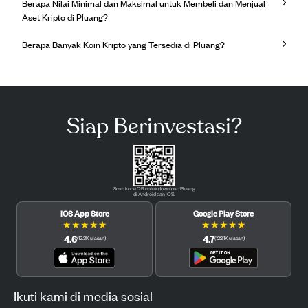
Berapa Nilai Minimal dan Maksimal untuk Membeli dan Menjual
Aset Kripto di Pluang?
Berapa Banyak Koin Kripto yang Tersedia di Pluang?
Siap Berinvestasi?
Scan kode QR untuk download Pluang
di Android dan iOS.
iOS App Store
Google Play Store
★
★
★
★
★
★
★
★
★
★
4.6
4.7
(
12.3K
ulasan
)
(
122.1K
ulasan
)
Ikuti kami di media sosial