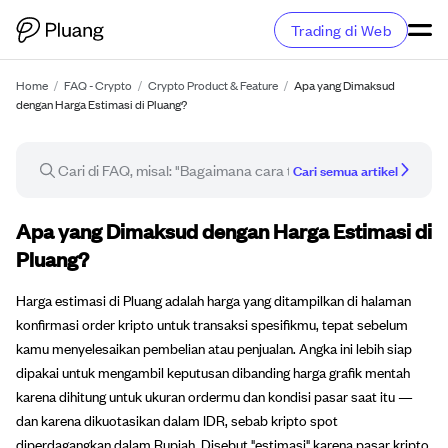
Trading di Web
Home
/
FAQ - Crypto
/
Crypto Product & Feature
/
Apa yang Dimaksud
dengan Harga Estimasi di Pluang?
Cari semua artikel
Artikel FAQ
Apa yang Dimaksud dengan Harga Estimasi di
Pluang?
Harga estimasi di Pluang adalah harga yang ditampilkan di halaman
konfirmasi order kripto untuk transaksi spesifikmu, tepat sebelum
kamu menyelesaikan pembelian atau penjualan. Angka ini lebih siap
dipakai untuk mengambil keputusan dibanding harga grafik mentah
karena dihitung untuk ukuran ordermu dan kondisi pasar saat itu —
dan karena dikuotasikan dalam IDR, sebab kripto spot
diperdagangkan dalam Rupiah. Disebut "estimasi" karena pasar kripto