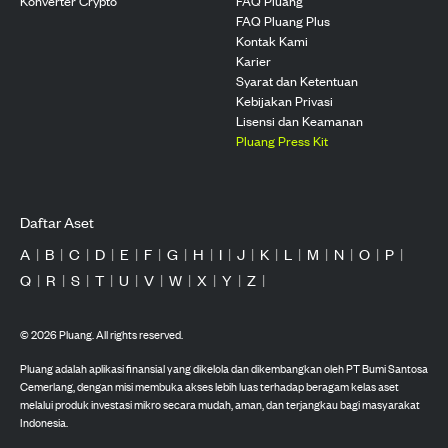
Konverter Crypto
FAQ Pluang
FAQ Pluang Plus
Kontak Kami
Karier
Syarat dan Ketentuan
Kebijakan Privasi
Lisensi dan Keamanan
Pluang Press Kit
Daftar Aset
A
|
B
|
C
|
D
|
E
|
F
|
G
|
H
|
I
|
J
|
K
|
L
|
M
|
N
|
O
|
P
|
Q
|
R
|
S
|
T
|
U
|
V
|
W
|
X
|
Y
|
Z
|
©
2026
Pluang. All rights reserved.
Pluang adalah aplikasi finansial yang dikelola dan dikembangkan oleh PT Bumi Santosa
Cemerlang, dengan misi membuka akses lebih luas terhadap beragam kelas aset
melalui produk investasi mikro secara mudah, aman, dan terjangkau bagi masyarakat
Indonesia.