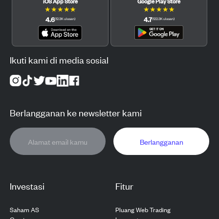
iOS App Store
Google Play Store
★
★
★
★
★
★
★
★
★
★
4.6
4.7
(
12.3K
ulasan
)
(
122.3K
ulasan
)
Ikuti kami di media sosial
Berlangganan ke newsletter kami
Berlangganan
Investasi
Fitur
Saham AS
Pluang Web Trading