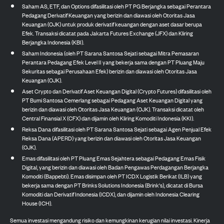
Saham AS, ETF, dan Options difasilitasi oleh PT PG Berjangka sebagai Perantara
Pedagang Derivatif Keuangan yang berizin dan diawasi oleh Otoritas Jasa
Keuangan (OJK) untuk produk derivatif keuangan dengan aset dasar berupa
Efek. Transaksi dicatat pada Jakarta Futures Exchange (JFX) dan Kliring
Berjangka Indonesia (KBI).
Saham Indonesia (oleh PT Sarana Santosa Sejati sebagai Mitra Pemasaran
Perantara Pedagang Efek Level II yang bekerja sama dengan PT Pluang Maju
Sekuritas sebagai Perusahaan Efek) berizin dan diawasi oleh Otoritas Jasa
Keuangan (OJK).
Aset Crypto dan Derivatif Aset Keuangan Digital (Crypto Futures) difasilitasi oleh
PT Bumi Santosa Cemerlang sebagai Pedagang Aset Keuangan Digital yang
berizin dan diawasi oleh Otoritas Jasa Keuangan (OJK). Transaksi dicatat oleh
Central Finansial X (CFX) dan dijamin oleh Kliring Komoditi Indonesia (KKI).
Reksa Dana difasilitasi oleh PT Sarana Santosa Sejati sebagai Agen Penjual Efek
Reksa Dana (APERD) yang berizin dan diawasi oleh Otoritas Jasa Keuangan
(OJK).
Emas difasilitasi oleh PT Pluang Emas Sejahtera sebagai Pedagang Emas Fisik
Digital, yang berizin dan diawasi oleh Badan Pengawas Perdagangan Berjangka
Komoditi (Bappebti). Emas disimpan oleh PT ICDX Logistik Berikat (ILB) yang
bekerja sama dengan PT Brinks Solutions Indonesia (Brink's), dicatat di Bursa
Komoditi dan Derivatif Indonesia (ICDX), dan dijamin oleh Indonesia Clearing
House (ICH).
Semua investasi mengandung risiko dan kemungkinan kerugian nilai investasi. Kinerja