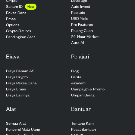
Crypto
Leverage
Saham ID
Auto Invest
New
Pockets
Reksa Dana
USD Yield
Emas
Pro Features
Options
Pluang Cuan
Crypto Futures
24-Hour Market
Bandingkan Aset
Aura AI
Biaya
Pelajari
Biaya Saham AS
Blog
Biaya Crypto
Berita
Biaya Reksa Dana
Akademi
Biaya Emas
Campaign & Promo
Biaya Lainnya
Umpan Berita
Alat
Bantuan
Semua Alat
Tentang Kami
Konversi Mata Uang
Pusat Bantuan