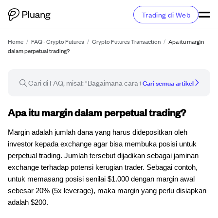
Trading di Web
Home
/
FAQ - Crypto Futures
/
Crypto Futures Transaction
/
Apa itu margin
dalam perpetual trading?
Cari semua artikel
Artikel FAQ
Apa itu margin dalam perpetual trading?
Margin adalah jumlah dana yang harus didepositkan oleh
investor kepada exchange agar bisa membuka posisi untuk
perpetual trading. Jumlah tersebut dijadikan sebagai jaminan
exchange terhadap potensi kerugian trader. Sebagai contoh,
untuk memasang posisi senilai $1.000 dengan margin awal
sebesar 20% (5x leverage), maka margin yang perlu disiapkan
adalah $200.