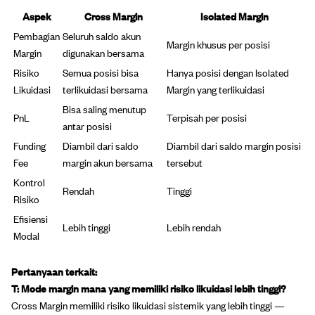
Aspek
Cross Margin
Isolated Margin
Pembagian
Seluruh saldo akun
Margin khusus per posisi
Margin
digunakan bersama
Risiko
Semua posisi bisa
Hanya posisi dengan Isolated
Likuidasi
terlikuidasi bersama
Margin yang terlikuidasi
Bisa saling menutup
PnL
Terpisah per posisi
antar posisi
Funding
Diambil dari saldo
Diambil dari saldo margin posisi
Fee
margin akun bersama
tersebut
Kontrol
Rendah
Tinggi
Risiko
Efisiensi
Lebih tinggi
Lebih rendah
Modal
Pertanyaan terkait:
T: Mode margin mana yang memiliki risiko likuidasi lebih tinggi?
Cross Margin memiliki risiko likuidasi sistemik yang lebih tinggi —