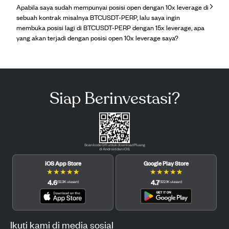
Apabila saya sudah mempunyai posisi open dengan 10x leverage di
sebuah kontrak misalnya BTCUSDT-PERP, lalu saya ingin
membuka posisi lagi di BTCUSDT-PERP dengan 15x leverage, apa
yang akan terjadi dengan posisi open 10x leverage saya?
Siap Berinvestasi?
Scan kode QR untuk download Pluang
di Android dan iOS.
iOS App Store
Google Play Store
★
★
★
★
★
★
★
★
★
★
4.6
4.7
(
12.3K
ulasan
)
(
122.1K
ulasan
)
Ikuti kami di media sosial