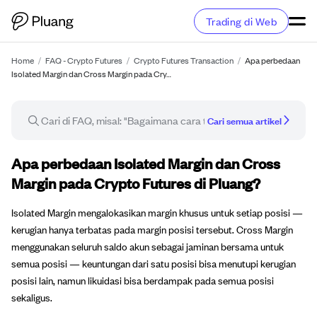
Trading di Web
Home
/
FAQ - Crypto Futures
/
Crypto Futures Transaction
/
Apa perbedaan
Isolated Margin dan Cross Margin pada Cry…
Cari semua artikel
Artikel FAQ
Apa perbedaan Isolated Margin dan Cross
Margin pada Crypto Futures di Pluang?
Isolated Margin mengalokasikan margin khusus untuk setiap posisi —
kerugian hanya terbatas pada margin posisi tersebut. Cross Margin
menggunakan seluruh saldo akun sebagai jaminan bersama untuk
semua posisi — keuntungan dari satu posisi bisa menutupi kerugian
posisi lain, namun likuidasi bisa berdampak pada semua posisi
sekaligus.