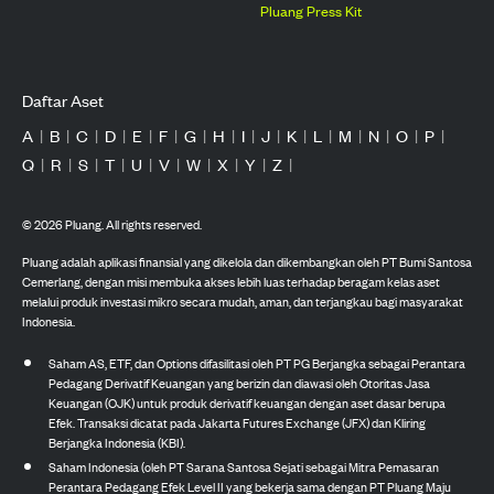
Pluang Press Kit
Daftar Aset
A
|
B
|
C
|
D
|
E
|
F
|
G
|
H
|
I
|
J
|
K
|
L
|
M
|
N
|
O
|
P
|
Q
|
R
|
S
|
T
|
U
|
V
|
W
|
X
|
Y
|
Z
|
©
2026
Pluang. All rights reserved.
Pluang adalah aplikasi finansial yang dikelola dan dikembangkan oleh PT Bumi Santosa
Cemerlang, dengan misi membuka akses lebih luas terhadap beragam kelas aset
melalui produk investasi mikro secara mudah, aman, dan terjangkau bagi masyarakat
Indonesia.
Saham AS, ETF, dan Options difasilitasi oleh PT PG Berjangka sebagai Perantara
Pedagang Derivatif Keuangan yang berizin dan diawasi oleh Otoritas Jasa
Keuangan (OJK) untuk produk derivatif keuangan dengan aset dasar berupa
Efek. Transaksi dicatat pada Jakarta Futures Exchange (JFX) dan Kliring
Berjangka Indonesia (KBI).
Saham Indonesia (oleh PT Sarana Santosa Sejati sebagai Mitra Pemasaran
Perantara Pedagang Efek Level II yang bekerja sama dengan PT Pluang Maju