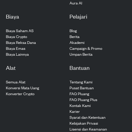
Aura AI
Biaya
Pelajari
Biaya Saham AS
Blog
Biaya Crypto
Berita
Biaya Reksa Dana
Akademi
Biaya Emas
Campaign & Promo
Biaya Lainnya
Umpan Berita
Alat
Bantuan
Semua Alat
Tentang Kami
Konversi Mata Uang
Pusat Bantuan
Konverter Crypto
FAQ Pluang
FAQ Pluang Plus
Kontak Kami
Karier
Syarat dan Ketentuan
Kebijakan Privasi
Lisensi dan Keamanan