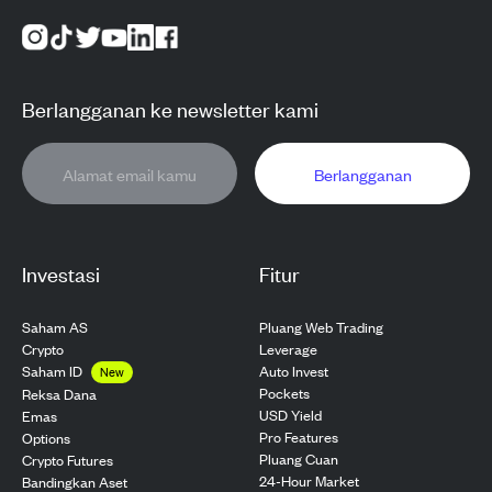
Berlangganan ke newsletter kami
Berlangganan
Investasi
Fitur
Saham AS
Pluang Web Trading
Crypto
Leverage
Saham ID
Auto Invest
New
Pockets
Reksa Dana
USD Yield
Emas
Pro Features
Options
Pluang Cuan
Crypto Futures
24-Hour Market
Bandingkan Aset