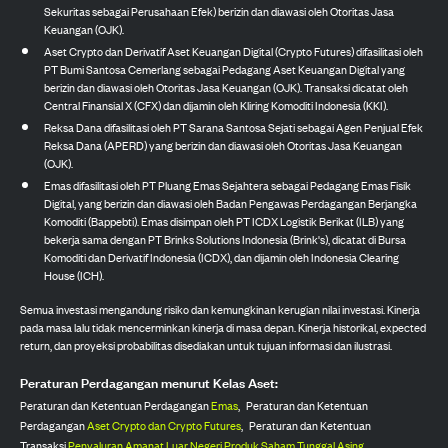
Sekuritas sebagai Perusahaan Efek) berizin dan diawasi oleh Otoritas Jasa
Keuangan (OJK).
Aset Crypto dan Derivatif Aset Keuangan Digital (Crypto Futures) difasilitasi oleh
PT Bumi Santosa Cemerlang sebagai Pedagang Aset Keuangan Digital yang
berizin dan diawasi oleh Otoritas Jasa Keuangan (OJK). Transaksi dicatat oleh
Central Finansial X (CFX) dan dijamin oleh Kliring Komoditi Indonesia (KKI).
Reksa Dana difasilitasi oleh PT Sarana Santosa Sejati sebagai Agen Penjual Efek
Reksa Dana (APERD) yang berizin dan diawasi oleh Otoritas Jasa Keuangan
(OJK).
Emas difasilitasi oleh PT Pluang Emas Sejahtera sebagai Pedagang Emas Fisik
Digital, yang berizin dan diawasi oleh Badan Pengawas Perdagangan Berjangka
Komoditi (Bappebti). Emas disimpan oleh PT ICDX Logistik Berikat (ILB) yang
bekerja sama dengan PT Brinks Solutions Indonesia (Brink's), dicatat di Bursa
Komoditi dan Derivatif Indonesia (ICDX), dan dijamin oleh Indonesia Clearing
House (ICH).
Semua investasi mengandung risiko dan kemungkinan kerugian nilai investasi. Kinerja
pada masa lalu tidak mencerminkan kinerja di masa depan. Kinerja historikal, expected
return, dan proyeksi probabilitas disediakan untuk tujuan informasi dan ilustrasi.
Peraturan Perdagangan menurut Kelas Aset:
Peraturan dan Ketentuan Perdagangan
Emas
,
Peraturan dan Ketentuan
Perdagangan
Aset Crypto dan Crypto Futures
,
Peraturan dan Ketentuan
Transaksi
Penyaluran Amanat Luar Negeri Produk Saham Tunggal Asing