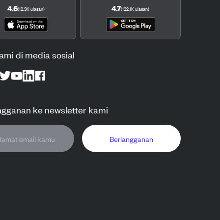
4.6
4.7
(
12.3K
ulasan
)
(
122.1K
ulasan
)
kami di media sosial
ngganan ke newsletter kami
Berlangganan