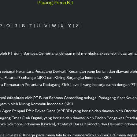
Pluang Press Kit
P
|
Q
|
R
|
S
|
T
|
U
|
V
|
W
|
X
|
Y
|
Z
|
n oleh PT Bumi Santosa Cemerlang, dengan misi membuka akses lebih luas terha
ka sebagai Perantara Pedagang Derivatif Keuangan yang berizin dan diawasi ole
ta Futures Exchange (JFX) dan Kliring Berjangka Indonesia (KBI).
tra Pemasaran Perantara Pedagang Efek Level II yang bekerja sama dengan PT 
ures) difasilitasi oleh PT Bumi Santosa Cemerlang sebagai Pedagang Aset Keuan
jamin oleh Kliring Komoditi Indonesia (KKI).
gai Agen Penjual Efek Reksa Dana (APERD) yang berizin dan diawasi oleh Otorit
dagang Emas Fisik Digital, yang berizin dan diawasi oleh Badan Pengawas Perd
s Solutions Indonesia (Brink's), dicatat di Bursa Komoditi dan Derivatif Indones
 investasi. Kinerja pada masa lalu tidak mencerminkan kinerja di masa depan. K