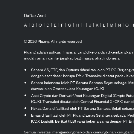
Daftar Aset
A
|
B
|
C
|
D
|
E
|
F
|
G
|
H
|
I
|
J
|
K
|
L
|
M
|
N
|
O
|
©
2026
Pluang. All rights reserved.
Pluang adalah aplikasi finansial yang dikelola dan dikembangka
mudah, aman, dan terjangkau bagi masyarakat Indonesia.
Saham AS, ETF, dan Options difasilitasi oleh PT PG Berjang
dengan aset dasar berupa Efek. Transaksi dicatat pada Jakar
Saham Indonesia (oleh PT Sarana Santosa Sejati sebagai Mi
diawasi oleh Otoritas Jasa Keuangan (OJK).
Aset Crypto dan Derivatif Aset Keuangan Digital (Crypto Fut
(OJK). Transaksi dicatat oleh Central Finansial X (CFX) dan di
Reksa Dana difasilitasi oleh PT Sarana Santosa Sejati seba
Emas difasilitasi oleh PT Pluang Emas Sejahtera sebagai Pe
ICDX Logistik Berikat (ILB) yang bekerja sama dengan PT Brink
Semua investasi mengandung risiko dan kemungkinan kerugian nilai