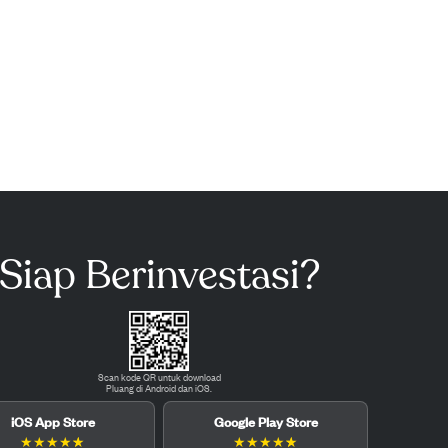
Siap Berinvestasi?
Scan kode QR untuk download
Pluang di Android dan iOS.
iOS App Store
Google Play Store
★
★
★
★
★
★
★
★
★
★