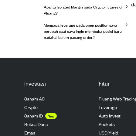
da
Apa Itu Isolated Margin pada Crypto Futures di
Pluang?
Mengapa leverage pada open position saya
berubah saat saya ingin membuka posisi baru
padahal belum pasang order?
Investasi
Fitur
Saham AS
Pluang Web Tradin
Crypto
Leverage
Saham ID
Auto Invest
New
Reksa Dana
Pockets
Emas
USD Yield