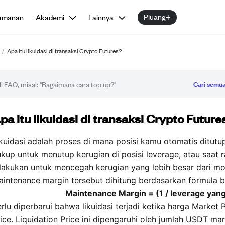
Pluang+
amanan
Akademi
Lainnya
/
Apa itu likuidasi di transaksi Crypto Futures?
Cari semua
tikel FAQ
pa itu likuidasi di transaksi Crypto Future
kuidasi adalah proses di mana posisi kamu otomatis ditut
kup untuk menutup kerugian di posisi leverage, atau saat 
ilakukan untuk mencegah kerugian yang lebih besar dari m
intenance margin tersebut dihitung berdasarkan formula be
Maintenance Margin = (1 / leverage yang
rlu diperbarui bahwa likuidasi terjadi ketika harga Market 
ice. Liquidation Price ini dipengaruhi oleh jumlah USDT mar