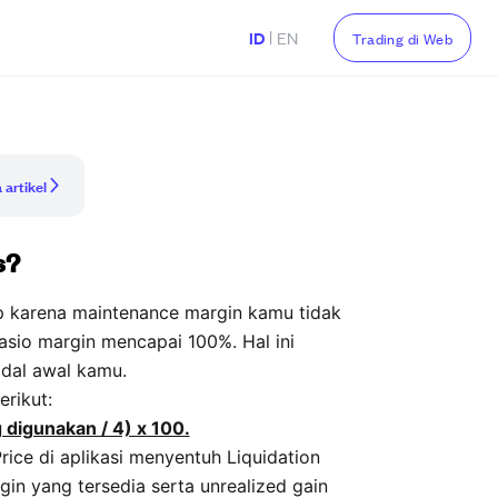
|
ID
EN
Trading di Web
 artikel
s?
up karena maintenance margin kamu tidak
rasio margin mencapai 100%. Hal ini
odal awal kamu.
rikut:
 digunakan / 4) x 100.
Price di aplikasi menyentuh Liquidation
gin yang tersedia serta unrealized gain