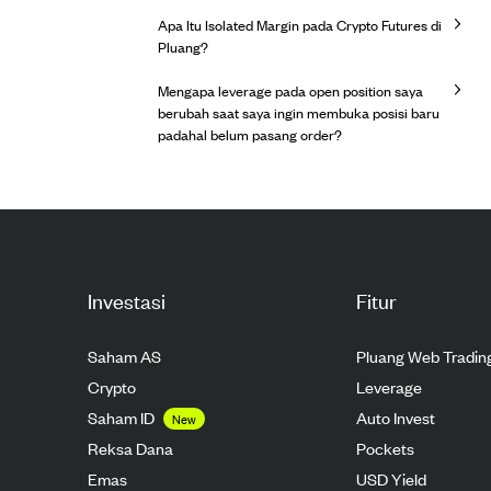
Apa Itu Isolated Margin pada Crypto Futures di
Pluang?
Mengapa leverage pada open position saya
berubah saat saya ingin membuka posisi baru
padahal belum pasang order?
Investasi
Fitur
Saham AS
Pluang Web Tradin
Crypto
Leverage
Saham ID
Auto Invest
New
Reksa Dana
Pockets
Emas
USD Yield