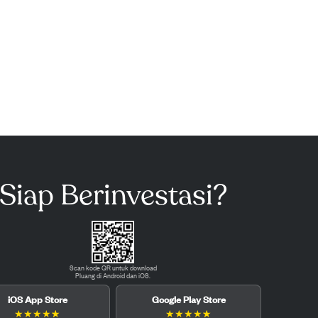
Siap Berinvestasi?
Scan kode QR untuk download
Pluang di Android dan iOS.
iOS App Store
Google Play Store
★
★
★
★
★
★
★
★
★
★