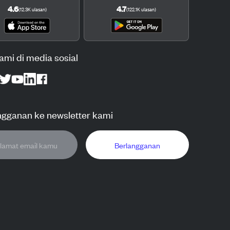
4.6
4.7
(
12.3K
ulasan
)
(
122.1K
ulasan
)
kami di media sosial
ngganan ke newsletter kami
Berlangganan