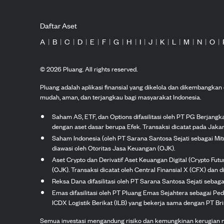
Daftar Aset
A
|
B
|
C
|
D
|
E
|
F
|
G
|
H
|
I
|
J
|
K
|
L
|
M
|
N
|
O
|
©
2026
Pluang. All rights reserved.
Pluang adalah aplikasi finansial yang dikelola dan dikembangka
mudah, aman, dan terjangkau bagi masyarakat Indonesia.
Saham AS, ETF, dan Options difasilitasi oleh PT PG Berjang
dengan aset dasar berupa Efek. Transaksi dicatat pada Jakar
Saham Indonesia (oleh PT Sarana Santosa Sejati sebagai Mi
diawasi oleh Otoritas Jasa Keuangan (OJK).
Aset Crypto dan Derivatif Aset Keuangan Digital (Crypto Fut
(OJK). Transaksi dicatat oleh Central Finansial X (CFX) dan di
Reksa Dana difasilitasi oleh PT Sarana Santosa Sejati seba
Emas difasilitasi oleh PT Pluang Emas Sejahtera sebagai Pe
ICDX Logistik Berikat (ILB) yang bekerja sama dengan PT Brink
Semua investasi mengandung risiko dan kemungkinan kerugian nilai