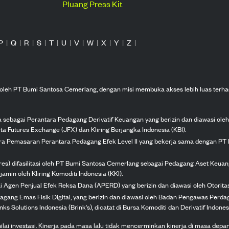
Pluang Press Kit
P
|
Q
|
R
|
S
|
T
|
U
|
V
|
W
|
X
|
Y
|
Z
|
n oleh PT Bumi Santosa Cemerlang, dengan misi membuka akses lebih luas terha
ka sebagai Perantara Pedagang Derivatif Keuangan yang berizin dan diawasi ole
ta Futures Exchange (JFX) dan Kliring Berjangka Indonesia (KBI).
tra Pemasaran Perantara Pedagang Efek Level II yang bekerja sama dengan PT 
ures) difasilitasi oleh PT Bumi Santosa Cemerlang sebagai Pedagang Aset Keuan
jamin oleh Kliring Komoditi Indonesia (KKI).
gai Agen Penjual Efek Reksa Dana (APERD) yang berizin dan diawasi oleh Otorit
dagang Emas Fisik Digital, yang berizin dan diawasi oleh Badan Pengawas Perd
s Solutions Indonesia (Brink's), dicatat di Bursa Komoditi dan Derivatif Indones
 investasi. Kinerja pada masa lalu tidak mencerminkan kinerja di masa depan. K