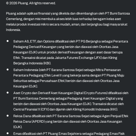
©
2026
Pluang. All rights reserved.
Pluang adalah aplikasi finansial yang dikelola dan dikembangkan oleh PT Bumi Santosa
Cemerlang, dengan misi membuka akses lebih luas terhadap beragam kelas aset
melalui produk investasi mikro secara mudah, aman, dan terjangkau bagi masyarakat
Indonesia.
Saham AS, ETF, dan Options difasilitasi oleh PT PG Berjangka sebagai Perantara
Pedagang Derivatif Keuangan yang berizin dan diawasi oleh Otoritas Jasa
Keuangan (OJK) untuk produk derivatif keuangan dengan aset dasar berupa
Efek. Transaksi dicatat pada Jakarta Futures Exchange (JFX) dan Kliring
Berjangka Indonesia (KBI).
Saham Indonesia (oleh PT Sarana Santosa Sejati sebagai Mitra Pemasaran
Perantara Pedagang Efek Level II yang bekerja sama dengan PT Pluang Maju
Sekuritas sebagai Perusahaan Efek) berizin dan diawasi oleh Otoritas Jasa
Keuangan (OJK).
Aset Crypto dan Derivatif Aset Keuangan Digital (Crypto Futures) difasilitasi oleh
PT Bumi Santosa Cemerlang sebagai Pedagang Aset Keuangan Digital yang
berizin dan diawasi oleh Otoritas Jasa Keuangan (OJK). Transaksi dicatat oleh
Central Finansial X (CFX) dan dijamin oleh Kliring Komoditi Indonesia (KKI).
Reksa Dana difasilitasi oleh PT Sarana Santosa Sejati sebagai Agen Penjual Efek
Reksa Dana (APERD) yang berizin dan diawasi oleh Otoritas Jasa Keuangan
(OJK).
Emas difasilitasi oleh PT Pluang Emas Sejahtera sebagai Pedagang Emas Fisik