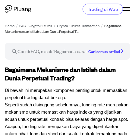
Trading di Web
Home
/
FAQ - Crypto Futures
/
Crypto Futures Transaction
/
Bagaimana
Mekanisme dan Istilah dalam Dunia Perpetual T…
Cari semua artikel
Artikel FAQ
Bagaimana Mekanisme dan Istilah dalam
Dunia Perpetual Trading?
Di bawah ini merupakan komponen penting untuk memastikan
perpetual trading dapat bekerja.
Seperti sudah disinggung sebelumnya, funding rate merupakan
mekanisme untuk memastikan harga indeks yang dijadikan
acuan untuk perpetual kontrak bisa selaras dengan harga spot.
Adapun, funding rate merupakan biaya yang dipertukarkan
antara pihak long dan short dari suatu kontrak tergantung pada