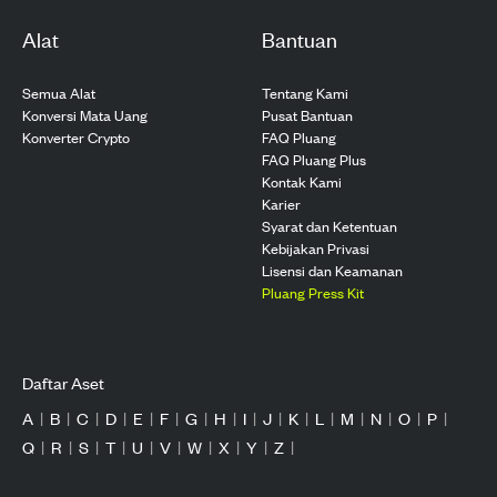
Alat
Bantuan
Semua Alat
Tentang Kami
Konversi Mata Uang
Pusat Bantuan
Konverter Crypto
FAQ Pluang
FAQ Pluang Plus
Kontak Kami
Karier
Syarat dan Ketentuan
Kebijakan Privasi
Lisensi dan Keamanan
Pluang Press Kit
Daftar Aset
A
|
B
|
C
|
D
|
E
|
F
|
G
|
H
|
I
|
J
|
K
|
L
|
M
|
N
|
O
|
P
|
Q
|
R
|
S
|
T
|
U
|
V
|
W
|
X
|
Y
|
Z
|