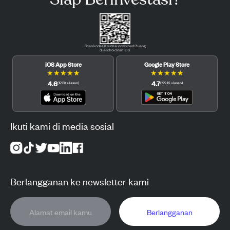
Scan kode QR untuk download Pluang
di Android dan iOS.
iOS App Store
Google Play Store
★
★
★
★
★
★
★
★
★
★
4.6
4.7
(
12.3K
ulasan
)
(
122.1K
ulasan
)
Ikuti kami di media sosial
Berlangganan ke newsletter kami
Berlangganan