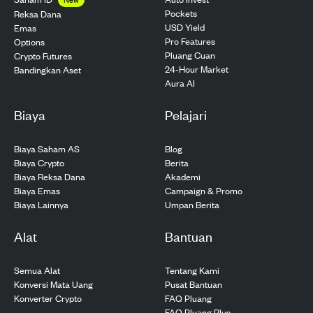
Pockets
Reksa Dana
USD Yield
Emas
Pro Features
Options
Pluang Cuan
Crypto Futures
24-Hour Market
Bandingkan Aset
Aura AI
Biaya
Pelajari
Biaya Saham AS
Blog
Biaya Crypto
Berita
Biaya Reksa Dana
Akademi
Biaya Emas
Campaign & Promo
Biaya Lainnya
Umpan Berita
Alat
Bantuan
Semua Alat
Tentang Kami
Konversi Mata Uang
Pusat Bantuan
Konverter Crypto
FAQ Pluang
FAQ Pluang Plus