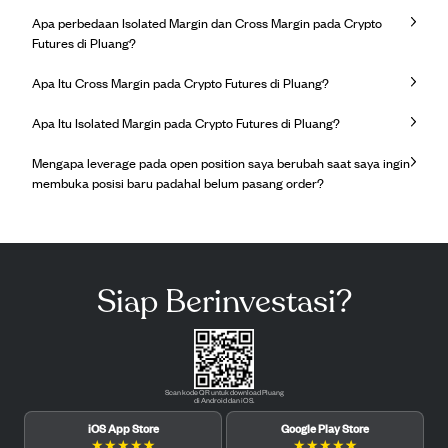
Apa perbedaan Isolated Margin dan Cross Margin pada Crypto
Futures di Pluang?
Apa Itu Cross Margin pada Crypto Futures di Pluang?
Apa Itu Isolated Margin pada Crypto Futures di Pluang?
Mengapa leverage pada open position saya berubah saat saya ingin
membuka posisi baru padahal belum pasang order?
Siap Berinvestasi?
Scan kode QR untuk download Pluang
di Android dan iOS.
iOS App Store
Google Play Store
★
★
★
★
★
★
★
★
★
★