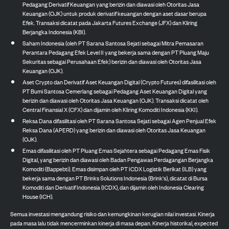
Pedagang Derivatif Keuangan yang berizin dan diawasi oleh Otoritas Jasa
Keuangan (OJK) untuk produk derivatif keuangan dengan aset dasar berupa
Efek. Transaksi dicatat pada Jakarta Futures Exchange (JFX) dan Kliring
Berjangka Indonesia (KBI).
Saham Indonesia (oleh PT Sarana Santosa Sejati sebagai Mitra Pemasaran
Perantara Pedagang Efek Level II yang bekerja sama dengan PT Pluang Maju
Sekuritas sebagai Perusahaan Efek) berizin dan diawasi oleh Otoritas Jasa
Keuangan (OJK).
Aset Crypto dan Derivatif Aset Keuangan Digital (Crypto Futures) difasilitasi oleh
PT Bumi Santosa Cemerlang sebagai Pedagang Aset Keuangan Digital yang
berizin dan diawasi oleh Otoritas Jasa Keuangan (OJK). Transaksi dicatat oleh
Central Finansial X (CFX) dan dijamin oleh Kliring Komoditi Indonesia (KKI).
Reksa Dana difasilitasi oleh PT Sarana Santosa Sejati sebagai Agen Penjual Efek
Reksa Dana (APERD) yang berizin dan diawasi oleh Otoritas Jasa Keuangan
(OJK).
Emas difasilitasi oleh PT Pluang Emas Sejahtera sebagai Pedagang Emas Fisik
Digital, yang berizin dan diawasi oleh Badan Pengawas Perdagangan Berjangka
Komoditi (Bappebti). Emas disimpan oleh PT ICDX Logistik Berikat (ILB) yang
bekerja sama dengan PT Brinks Solutions Indonesia (Brink's), dicatat di Bursa
Komoditi dan Derivatif Indonesia (ICDX), dan dijamin oleh Indonesia Clearing
House (ICH).
Semua investasi mengandung risiko dan kemungkinan kerugian nilai investasi. Kinerja
pada masa lalu tidak mencerminkan kinerja di masa depan. Kinerja historikal, expected