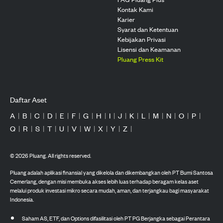
Kontak Kami
Karier
Syarat dan Ketentuan
Kebijakan Privasi
Lisensi dan Keamanan
Pluang Press Kit
Daftar Aset
A
|
B
|
C
|
D
|
E
|
F
|
G
|
H
|
I
|
J
|
K
|
L
|
M
|
N
|
O
|
P
|
Q
|
R
|
S
|
T
|
U
|
V
|
W
|
X
|
Y
|
Z
|
©
2026
Pluang. All rights reserved.
Pluang adalah aplikasi finansial yang dikelola dan dikembangkan oleh PT Bumi Santosa
Cemerlang, dengan misi membuka akses lebih luas terhadap beragam kelas aset
melalui produk investasi mikro secara mudah, aman, dan terjangkau bagi masyarakat
Indonesia.
Saham AS, ETF, dan Options difasilitasi oleh PT PG Berjangka sebagai Perantara