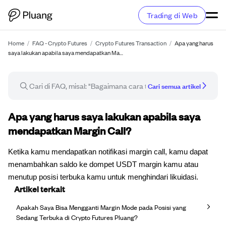
Trading di Web
Home
/
FAQ - Crypto Futures
/
Crypto Futures Transaction
/
Apa yang harus
saya lakukan apabila saya mendapatkan Ma…
Cari semua artikel
Artikel FAQ
Apa yang harus saya lakukan apabila saya
mendapatkan Margin Call?
Ketika kamu mendapatkan notifikasi margin call, kamu dapat
menambahkan saldo ke dompet USDT margin kamu atau
menutup posisi terbuka kamu untuk menghindari likuidasi.
Artikel terkait
Apakah Saya Bisa Mengganti Margin Mode pada Posisi yang
Sedang Terbuka di Crypto Futures Pluang?