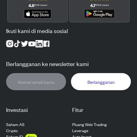
4.6
4.7
(
12.3K
ulasan
)
(
122.1K
ulasan
)
Ikuti kami di media sosial
Berlangganan ke newsletter kami
Berlangganan
Investasi
Fitur
Saham AS
Pluang Web Trading
Crypto
Leverage
Saham ID
Auto Invest
New