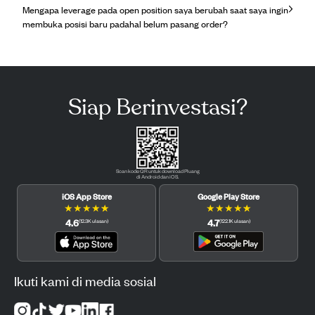
Mengapa leverage pada open position saya berubah saat saya ingin
membuka posisi baru padahal belum pasang order?
Siap Berinvestasi?
Scan kode QR untuk download Pluang
di Android dan iOS.
iOS App Store
Google Play Store
★
★
★
★
★
★
★
★
★
★
4.6
4.7
(
12.3K
ulasan
)
(
122.1K
ulasan
)
Ikuti kami di media sosial