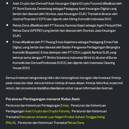
Aset Crypto dan Derivatif Aset Keuangan Digital (Crypto Futures) difasilitasi oleh
PT Bumi Santosa Cemerlang sebagai Pedagang Aset Keuangan Digital yang
berizin dan diawasi oleh Otoritas Jasa Keuangan (OJK). Transaksi dicatat oleh
Central Finansial X (CFX) dan dijamin oleh Kliring Komoditi Indonesia (KKI).
Reksa Dana difasilitasi oleh PT Sarana Santosa Sejati sebagai Agen Penjual Efek
Reksa Dana (APERD) yang berizin dan diawasi oleh Otoritas Jasa Keuangan
(OJK).
Emas difasilitasi oleh PT Pluang Emas Sejahtera sebagai Pedagang Emas Fisik
Digital, yang berizin dan diawasi oleh Badan Pengawas Perdagangan Berjangka
Komoditi (Bappebti). Emas disimpan oleh PT ICDX Logistik Berikat (ILB) yang
bekerja sama dengan PT Brinks Solutions Indonesia (Brink's), dicatat di Bursa
Komoditi dan Derivatif Indonesia (ICDX), dan dijamin oleh Indonesia Clearing
House (ICH).
Semua investasi mengandung risiko dan kemungkinan kerugian nilai investasi. Kinerja
pada masa lalu tidak mencerminkan kinerja di masa depan. Kinerja historikal, expected
return, dan proyeksi probabilitas disediakan untuk tujuan informasi dan ilustrasi.
Peraturan Perdagangan menurut Kelas Aset:
Peraturan dan Ketentuan Perdagangan
Emas
,
Peraturan dan Ketentuan
Perdagangan
Aset Crypto dan Crypto Futures
,
Peraturan dan Ketentuan
Transaksi
Penyaluran Amanat Luar Negeri Produk Saham Tunggal Asing
(PALN)
,
Peraturan dan Ketentuan Transaksi
Reksa Dana
.