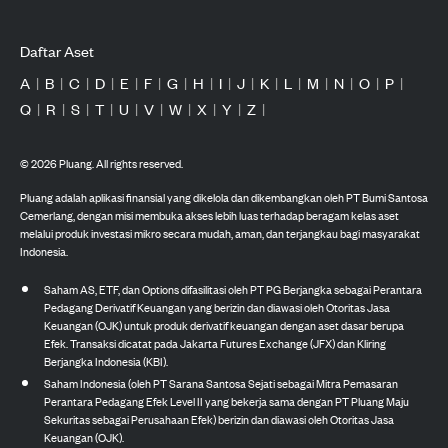
Daftar Aset
A
|
B
|
C
|
D
|
E
|
F
|
G
|
H
|
I
|
J
|
K
|
L
|
M
|
N
|
O
|
P
|
Q
|
R
|
S
|
T
|
U
|
V
|
W
|
X
|
Y
|
Z
|
©
2026
Pluang. All rights reserved.
Pluang adalah aplikasi finansial yang dikelola dan dikembangkan oleh PT Bumi Santosa
Cemerlang, dengan misi membuka akses lebih luas terhadap beragam kelas aset
melalui produk investasi mikro secara mudah, aman, dan terjangkau bagi masyarakat
Indonesia.
Saham AS, ETF, dan Options difasilitasi oleh PT PG Berjangka sebagai Perantara
Pedagang Derivatif Keuangan yang berizin dan diawasi oleh Otoritas Jasa
Keuangan (OJK) untuk produk derivatif keuangan dengan aset dasar berupa
Efek. Transaksi dicatat pada Jakarta Futures Exchange (JFX) dan Kliring
Berjangka Indonesia (KBI).
Saham Indonesia (oleh PT Sarana Santosa Sejati sebagai Mitra Pemasaran
Perantara Pedagang Efek Level II yang bekerja sama dengan PT Pluang Maju
Sekuritas sebagai Perusahaan Efek) berizin dan diawasi oleh Otoritas Jasa
Keuangan (OJK).