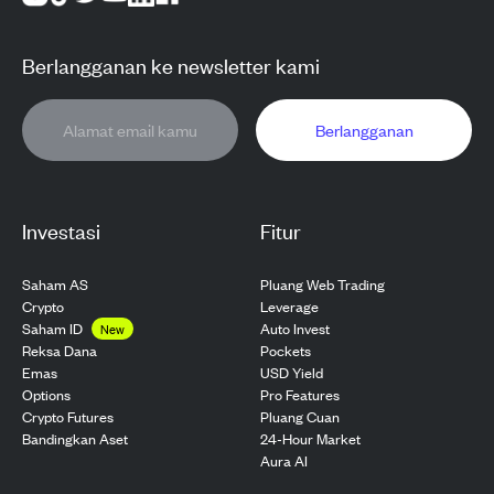
Berlangganan ke newsletter kami
Berlangganan
Investasi
Fitur
Saham AS
Pluang Web Trading
Crypto
Leverage
Saham ID
Auto Invest
New
Pockets
Reksa Dana
USD Yield
Emas
Pro Features
Options
Pluang Cuan
Crypto Futures
24-Hour Market
Bandingkan Aset
Aura AI