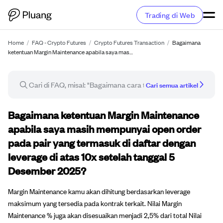
Trading di Web
Home
/
FAQ - Crypto Futures
/
Crypto Futures Transaction
/
Bagaimana
ketentuan Margin Maintenance apabila saya mas…
Cari semua artikel
Artikel FAQ
Bagaimana ketentuan Margin Maintenance
apabila saya masih mempunyai open order
pada pair yang termasuk di daftar dengan
leverage di atas 10x setelah tanggal 5
Desember 2025?
Margin Maintenance kamu akan dihitung berdasarkan leverage
maksimum yang tersedia pada kontrak terkait. Nilai Margin
Maintenance % juga akan disesuaikan menjadi 2,5% dari total Nilai