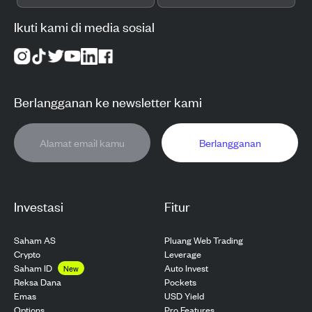
Ikuti kami di media sosial
Berlangganan ke newsletter kami
Berlangganan
Investasi
Fitur
Saham AS
Pluang Web Trading
Crypto
Leverage
Saham ID
Auto Invest
New
Pockets
Reksa Dana
USD Yield
Emas
Pro Features
Options