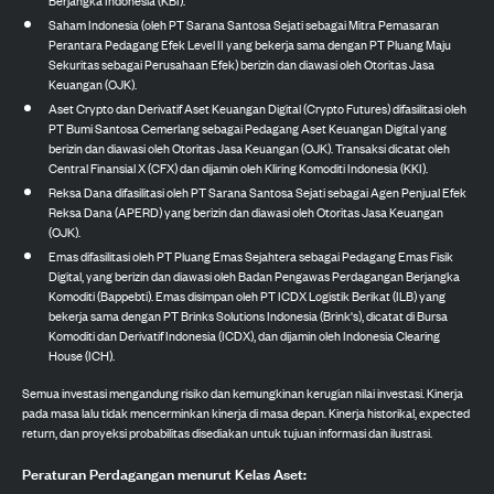
Saham Indonesia (oleh PT Sarana Santosa Sejati sebagai Mitra Pemasaran
Perantara Pedagang Efek Level II yang bekerja sama dengan PT Pluang Maju
Sekuritas sebagai Perusahaan Efek) berizin dan diawasi oleh Otoritas Jasa
Keuangan (OJK).
Aset Crypto dan Derivatif Aset Keuangan Digital (Crypto Futures) difasilitasi oleh
PT Bumi Santosa Cemerlang sebagai Pedagang Aset Keuangan Digital yang
berizin dan diawasi oleh Otoritas Jasa Keuangan (OJK). Transaksi dicatat oleh
Central Finansial X (CFX) dan dijamin oleh Kliring Komoditi Indonesia (KKI).
Reksa Dana difasilitasi oleh PT Sarana Santosa Sejati sebagai Agen Penjual Efek
Reksa Dana (APERD) yang berizin dan diawasi oleh Otoritas Jasa Keuangan
(OJK).
Emas difasilitasi oleh PT Pluang Emas Sejahtera sebagai Pedagang Emas Fisik
Digital, yang berizin dan diawasi oleh Badan Pengawas Perdagangan Berjangka
Komoditi (Bappebti). Emas disimpan oleh PT ICDX Logistik Berikat (ILB) yang
bekerja sama dengan PT Brinks Solutions Indonesia (Brink's), dicatat di Bursa
Komoditi dan Derivatif Indonesia (ICDX), dan dijamin oleh Indonesia Clearing
House (ICH).
Semua investasi mengandung risiko dan kemungkinan kerugian nilai investasi. Kinerja
pada masa lalu tidak mencerminkan kinerja di masa depan. Kinerja historikal, expected
return, dan proyeksi probabilitas disediakan untuk tujuan informasi dan ilustrasi.
Peraturan Perdagangan menurut Kelas Aset: