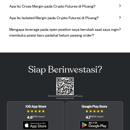
Apa Itu Cross Margin pada Crypto Futures di Pluang?
Apa Itu Isolated Margin pada Crypto Futures di Pluang?
Mengapa leverage pada open position saya berubah saat saya ingin
membuka posisi baru padahal belum pasang order?
Siap Berinvestasi?
Scan kode QR untuk download Pluang
di Android dan iOS.
iOS App Store
Google Play Store
★
★
★
★
★
★
★
★
★
★
4.6
4.7
(
12.3K
ulasan
)
(
122.1K
ulasan
)