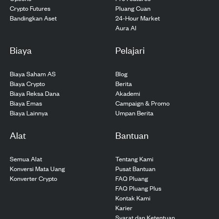
Pluang Cuan
Crypto Futures
24-Hour Market
Bandingkan Aset
Aura AI
Biaya
Pelajari
Biaya Saham AS
Blog
Biaya Crypto
Berita
Biaya Reksa Dana
Akademi
Biaya Emas
Campaign & Promo
Biaya Lainnya
Umpan Berita
Alat
Bantuan
Semua Alat
Tentang Kami
Konversi Mata Uang
Pusat Bantuan
Konverter Crypto
FAQ Pluang
FAQ Pluang Plus
Kontak Kami
Karier
Syarat dan Ketentuan