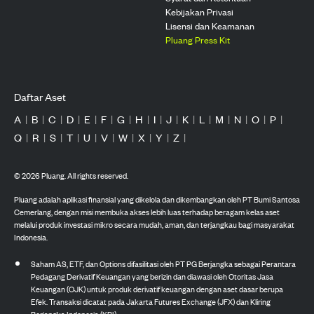
Kebijakan Privasi
Lisensi dan Keamanan
Pluang Press Kit
Daftar Aset
A
|
B
|
C
|
D
|
E
|
F
|
G
|
H
|
I
|
J
|
K
|
L
|
M
|
N
|
O
|
P
|
Q
|
R
|
S
|
T
|
U
|
V
|
W
|
X
|
Y
|
Z
|
©
2026
Pluang. All rights reserved.
Pluang adalah aplikasi finansial yang dikelola dan dikembangkan oleh PT Bumi Santosa
Cemerlang, dengan misi membuka akses lebih luas terhadap beragam kelas aset
melalui produk investasi mikro secara mudah, aman, dan terjangkau bagi masyarakat
Indonesia.
Saham AS, ETF, dan Options difasilitasi oleh PT PG Berjangka sebagai Perantara
Pedagang Derivatif Keuangan yang berizin dan diawasi oleh Otoritas Jasa
Keuangan (OJK) untuk produk derivatif keuangan dengan aset dasar berupa
Efek. Transaksi dicatat pada Jakarta Futures Exchange (JFX) dan Kliring
Berjangka Indonesia (KBI).