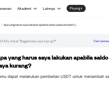
Pluang+
amanan
Akademi
Lainnya
/
Apa yang harus saya lakukan apabila saldo pada dompet U…
Cari semua
tikel FAQ
pa yang harus saya lakukan apabila sal
aya kurang?
amu dapat melakukan pembelian USDT untuk menambah sa