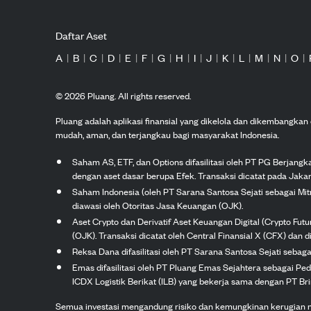
Daftar Aset
A
|
B
|
C
|
D
|
E
|
F
|
G
|
H
|
I
|
J
|
K
|
L
|
M
|
N
|
O
|
©
2026
Pluang. All rights reserved.
Pluang adalah aplikasi finansial yang dikelola dan dikembangka
mudah, aman, dan terjangkau bagi masyarakat Indonesia.
Saham AS, ETF, dan Options difasilitasi oleh PT PG Berjang
dengan aset dasar berupa Efek. Transaksi dicatat pada Jakar
Saham Indonesia (oleh PT Sarana Santosa Sejati sebagai Mi
diawasi oleh Otoritas Jasa Keuangan (OJK).
Aset Crypto dan Derivatif Aset Keuangan Digital (Crypto Fut
(OJK). Transaksi dicatat oleh Central Finansial X (CFX) dan di
Reksa Dana difasilitasi oleh PT Sarana Santosa Sejati seba
Emas difasilitasi oleh PT Pluang Emas Sejahtera sebagai Pe
ICDX Logistik Berikat (ILB) yang bekerja sama dengan PT Brink
Semua investasi mengandung risiko dan kemungkinan kerugian nilai