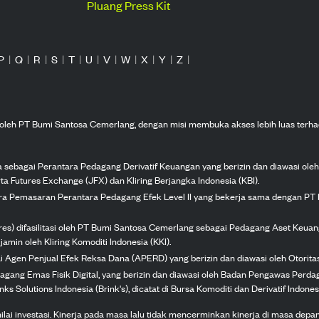
Pluang Press Kit
P
|
Q
|
R
|
S
|
T
|
U
|
V
|
W
|
X
|
Y
|
Z
|
n oleh PT Bumi Santosa Cemerlang, dengan misi membuka akses lebih luas terha
ka sebagai Perantara Pedagang Derivatif Keuangan yang berizin dan diawasi ole
ta Futures Exchange (JFX) dan Kliring Berjangka Indonesia (KBI).
tra Pemasaran Perantara Pedagang Efek Level II yang bekerja sama dengan PT 
ures) difasilitasi oleh PT Bumi Santosa Cemerlang sebagai Pedagang Aset Keuan
jamin oleh Kliring Komoditi Indonesia (KKI).
gai Agen Penjual Efek Reksa Dana (APERD) yang berizin dan diawasi oleh Otorit
dagang Emas Fisik Digital, yang berizin dan diawasi oleh Badan Pengawas Perd
s Solutions Indonesia (Brink's), dicatat di Bursa Komoditi dan Derivatif Indones
 investasi. Kinerja pada masa lalu tidak mencerminkan kinerja di masa depan. K