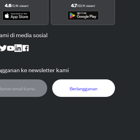
4.6
4.7
(
12.3K
ulasan
)
(
122.1K
ulasan
)
kami di media sosial
ngganan ke newsletter kami
Berlangganan