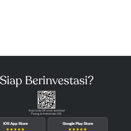
Siap Berinvestasi?
Scan kode QR untuk download
Pluang di Android dan iOS.
iOS App Store
Google Play Store
★
★
★
★
★
★
★
★
★
★