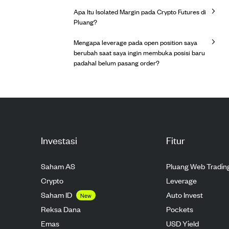
Apa Itu Isolated Margin pada Crypto Futures di
Pluang?
Mengapa leverage pada open position saya
berubah saat saya ingin membuka posisi baru
padahal belum pasang order?
Investasi
Fitur
Saham AS
Pluang Web Tradin
Crypto
Leverage
Saham ID
Auto Invest
New
Reksa Dana
Pockets
Emas
USD Yield