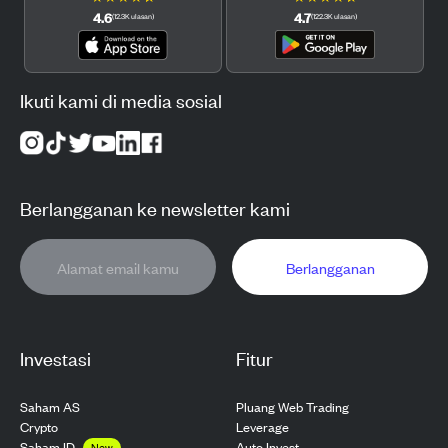
4.6
4.7
(
12.3K
ulasan
)
(
122.3K
ulasan
)
Ikuti kami di media sosial
Berlangganan ke newsletter kami
Berlangganan
Investasi
Fitur
Saham AS
Pluang Web Trading
Crypto
Leverage
Saham ID
Auto Invest
New