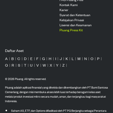
Kontak Kami
Karier
Syarat dan Ketentuan
Kebijakan Privasi
Lisensi dan Keamanan
Pluang Press Kit
Daftar Aset
A
|
B
|
C
|
D
|
E
|
F
|
G
|
H
|
I
|
J
|
K
|
L
|
M
|
N
|
O
|
P
|
Q
|
R
|
S
|
T
|
U
|
V
|
W
|
X
|
Y
|
Z
|
©
2026
Pluang. All rights reserved.
Pluang adalah aplikasi finansial yang dikelola dan dikembangkan oleh PT Bumi Santosa
Cemerlang, dengan misi membuka akses lebih luas terhadap beragam kelas aset
melalui produk investasi mikro secara mudah, aman, dan terjangkau bagi masyarakat
Indonesia.
Saham AS, ETF, dan Options difasilitasi oleh PT PG Berjangka sebagai Perantara