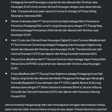
Pedagang Derivatif Keuangan yang berizin dan diawasi oleh Otoritas Jasa
Keuangan (OJK) untuk produk derivatif keuangan dengan aset dasar berupa
Efek. Transaksi dicatat pada Jakarta Futures Exchange (JFX) dan Kliring
Berjangka Indonesia (KBI).
Saham Indonesia (oleh PT Sarana Santosa Sejati sebagai Mitra Pemasaran
Perantara Pedagang Efek Level II yang bekerja sama dengan PT Pluang Maju
Sekuritas sebagai Perusahaan Efek) berizin dan diawasi oleh Otoritas Jasa
Keuangan (OJK).
Aset Crypto dan Derivatif Aset Keuangan Digital (Crypto Futures) difasilitasi oleh
PT Bumi Santosa Cemerlang sebagai Pedagang Aset Keuangan Digital yang
berizin dan diawasi oleh Otoritas Jasa Keuangan (OJK). Transaksi dicatat oleh
Central Finansial X (CFX) dan dijamin oleh Kliring Komoditi Indonesia (KKI).
Reksa Dana difasilitasi oleh PT Sarana Santosa Sejati sebagai Agen Penjual Efek
Reksa Dana (APERD) yang berizin dan diawasi oleh Otoritas Jasa Keuangan
(OJK).
Emas difasilitasi oleh PT Pluang Emas Sejahtera sebagai Pedagang Emas Fisik
Digital, yang berizin dan diawasi oleh Badan Pengawas Perdagangan Berjangka
Komoditi (Bappebti). Emas disimpan oleh PT ICDX Logistik Berikat (ILB) yang
bekerja sama dengan PT Brinks Solutions Indonesia (Brink's), dicatat di Bursa
Komoditi dan Derivatif Indonesia (ICDX), dan dijamin oleh Indonesia Clearing
House (ICH).
Semua investasi mengandung risiko dan kemungkinan kerugian nilai investasi. Kinerja
pada masa lalu tidak mencerminkan kinerja di masa depan. Kinerja historikal, expected