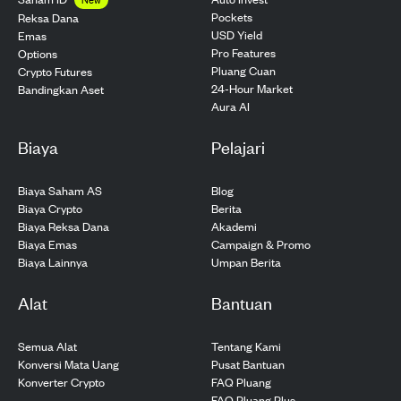
Pockets
Reksa Dana
USD Yield
Emas
Pro Features
Options
Pluang Cuan
Crypto Futures
24-Hour Market
Bandingkan Aset
Aura AI
Biaya
Pelajari
Biaya Saham AS
Blog
Biaya Crypto
Berita
Biaya Reksa Dana
Akademi
Biaya Emas
Campaign & Promo
Biaya Lainnya
Umpan Berita
Alat
Bantuan
Semua Alat
Tentang Kami
Konversi Mata Uang
Pusat Bantuan
Konverter Crypto
FAQ Pluang
FAQ Pluang Plus