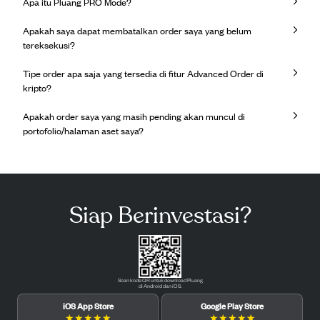
Apa itu Pluang PRO Mode?
Apakah saya dapat membatalkan order saya yang belum
tereksekusi?
Tipe order apa saja yang tersedia di fitur Advanced Order di
kripto?
Apakah order saya yang masih pending akan muncul di
portofolio/halaman aset saya?
Siap Berinvestasi?
Scan kode QR untuk download Pluang
di Android dan iOS.
iOS App Store
Google Play Store
★
★
★
★
★
★
★
★
★
★