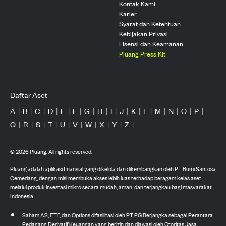
Kontak Kami
Karier
Syarat dan Ketentuan
Kebijakan Privasi
Lisensi dan Keamanan
Pluang Press Kit
Daftar Aset
A
|
B
|
C
|
D
|
E
|
F
|
G
|
H
|
I
|
J
|
K
|
L
|
M
|
N
|
O
|
P
|
Q
|
R
|
S
|
T
|
U
|
V
|
W
|
X
|
Y
|
Z
|
©
2026
Pluang. All rights reserved.
Pluang adalah aplikasi finansial yang dikelola dan dikembangkan oleh PT Bumi Santosa
Cemerlang, dengan misi membuka akses lebih luas terhadap beragam kelas aset
melalui produk investasi mikro secara mudah, aman, dan terjangkau bagi masyarakat
Indonesia.
Saham AS, ETF, dan Options difasilitasi oleh PT PG Berjangka sebagai Perantara
Pedagang Derivatif Keuangan yang berizin dan diawasi oleh Otoritas Jasa