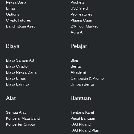
Pockets
Reksa Dana
USD Yield
Emas
Pro Features
Options
Pluang Cuan
Crypto Futures
24-Hour Market
Bandingkan Aset
Aura AI
Biaya
Pelajari
Biaya Saham AS
Blog
Biaya Crypto
Berita
Biaya Reksa Dana
Akademi
Biaya Emas
Campaign & Promo
Biaya Lainnya
Umpan Berita
Alat
Bantuan
Semua Alat
Tentang Kami
Konversi Mata Uang
Pusat Bantuan
Konverter Crypto
FAQ Pluang
FAQ Pluang Plus