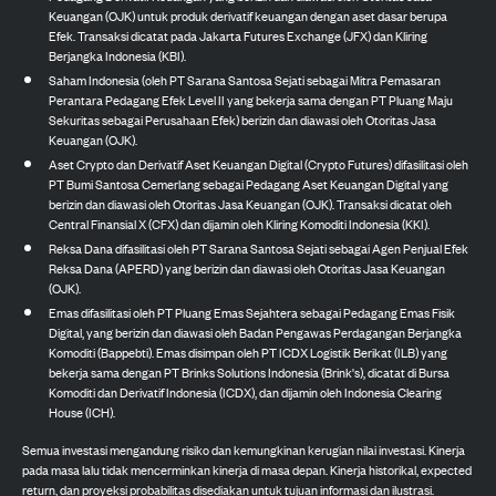
Keuangan (OJK) untuk produk derivatif keuangan dengan aset dasar berupa
Efek. Transaksi dicatat pada Jakarta Futures Exchange (JFX) dan Kliring
Berjangka Indonesia (KBI).
Saham Indonesia (oleh PT Sarana Santosa Sejati sebagai Mitra Pemasaran
Perantara Pedagang Efek Level II yang bekerja sama dengan PT Pluang Maju
Sekuritas sebagai Perusahaan Efek) berizin dan diawasi oleh Otoritas Jasa
Keuangan (OJK).
Aset Crypto dan Derivatif Aset Keuangan Digital (Crypto Futures) difasilitasi oleh
PT Bumi Santosa Cemerlang sebagai Pedagang Aset Keuangan Digital yang
berizin dan diawasi oleh Otoritas Jasa Keuangan (OJK). Transaksi dicatat oleh
Central Finansial X (CFX) dan dijamin oleh Kliring Komoditi Indonesia (KKI).
Reksa Dana difasilitasi oleh PT Sarana Santosa Sejati sebagai Agen Penjual Efek
Reksa Dana (APERD) yang berizin dan diawasi oleh Otoritas Jasa Keuangan
(OJK).
Emas difasilitasi oleh PT Pluang Emas Sejahtera sebagai Pedagang Emas Fisik
Digital, yang berizin dan diawasi oleh Badan Pengawas Perdagangan Berjangka
Komoditi (Bappebti). Emas disimpan oleh PT ICDX Logistik Berikat (ILB) yang
bekerja sama dengan PT Brinks Solutions Indonesia (Brink's), dicatat di Bursa
Komoditi dan Derivatif Indonesia (ICDX), dan dijamin oleh Indonesia Clearing
House (ICH).
Semua investasi mengandung risiko dan kemungkinan kerugian nilai investasi. Kinerja
pada masa lalu tidak mencerminkan kinerja di masa depan. Kinerja historikal, expected
return, dan proyeksi probabilitas disediakan untuk tujuan informasi dan ilustrasi.