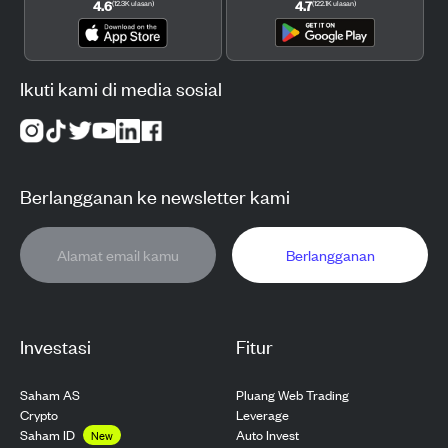
4.6
4.7
(
12.3K
ulasan
)
(
122.1K
ulasan
)
Ikuti kami di media sosial
Berlangganan ke newsletter kami
Berlangganan
Investasi
Fitur
Saham AS
Pluang Web Trading
Crypto
Leverage
Saham ID
Auto Invest
New