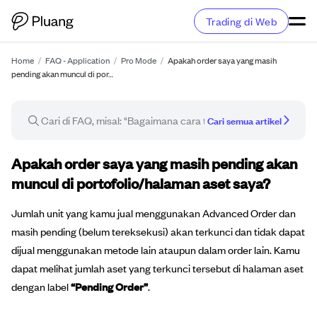
Trading di Web
Home
/
FAQ - Application
/
Pro Mode
/
Apakah order saya yang masih
pending akan muncul di por…
Cari semua artikel
Artikel FAQ
Apakah order saya yang masih pending akan
muncul di portofolio/halaman aset saya?
Jumlah unit yang kamu jual menggunakan Advanced Order dan
masih pending (belum tereksekusi) akan terkunci dan tidak dapat
dijual menggunakan metode lain ataupun dalam order lain. Kamu
dapat melihat jumlah aset yang terkunci tersebut di halaman aset
dengan label
“Pending Order”
.