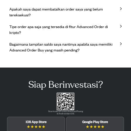
Apakah saya dapat membatalkan order saya yang belum
tereksekusi?
Tipe order apa saja yang tersedia di fitur Advanced Order di
kripto?
Bagaimana tampilan saldo saya nantinya apabila saya memiliki
Advanced Order Buy yang masih pending?
Siap Berinvestasi?
Scan kode QR untuk download Pluang
di Android dan iOS.
iOS App Store
Google Play Store
★
★
★
★
★
★
★
★
★
★