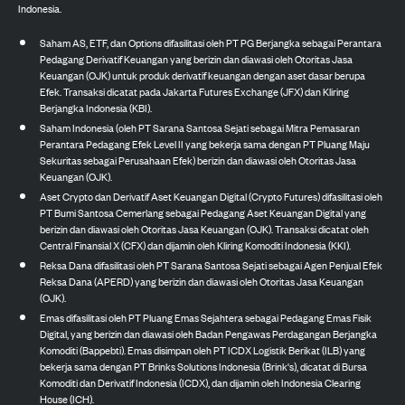
Indonesia.
Saham AS, ETF, dan Options difasilitasi oleh PT PG Berjangka sebagai Perantara
Pedagang Derivatif Keuangan yang berizin dan diawasi oleh Otoritas Jasa
Keuangan (OJK) untuk produk derivatif keuangan dengan aset dasar berupa
Efek. Transaksi dicatat pada Jakarta Futures Exchange (JFX) dan Kliring
Berjangka Indonesia (KBI).
Saham Indonesia (oleh PT Sarana Santosa Sejati sebagai Mitra Pemasaran
Perantara Pedagang Efek Level II yang bekerja sama dengan PT Pluang Maju
Sekuritas sebagai Perusahaan Efek) berizin dan diawasi oleh Otoritas Jasa
Keuangan (OJK).
Aset Crypto dan Derivatif Aset Keuangan Digital (Crypto Futures) difasilitasi oleh
PT Bumi Santosa Cemerlang sebagai Pedagang Aset Keuangan Digital yang
berizin dan diawasi oleh Otoritas Jasa Keuangan (OJK). Transaksi dicatat oleh
Central Finansial X (CFX) dan dijamin oleh Kliring Komoditi Indonesia (KKI).
Reksa Dana difasilitasi oleh PT Sarana Santosa Sejati sebagai Agen Penjual Efek
Reksa Dana (APERD) yang berizin dan diawasi oleh Otoritas Jasa Keuangan
(OJK).
Emas difasilitasi oleh PT Pluang Emas Sejahtera sebagai Pedagang Emas Fisik
Digital, yang berizin dan diawasi oleh Badan Pengawas Perdagangan Berjangka
Komoditi (Bappebti). Emas disimpan oleh PT ICDX Logistik Berikat (ILB) yang
bekerja sama dengan PT Brinks Solutions Indonesia (Brink's), dicatat di Bursa
Komoditi dan Derivatif Indonesia (ICDX), dan dijamin oleh Indonesia Clearing
House (ICH).