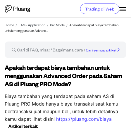
Trading di Web
Home
/
FAQ - Application
/
Pro Mode
/
Apakah terdapat biaya tambahan
untuk menggunakan Advanc…
Cari semua artikel
Artikel FAQ
Apakah terdapat biaya tambahan untuk
menggunakan Advanced Order pada Saham
AS di Pluang PRO Mode?
Biaya tambahan yang terdapat pada saham AS di
Pluang PRO Mode hanya biaya transaksi saat kamu
bertransaksi jual maupun beli, untuk lebih detailnya
kamu dapat lihat disini
https://pluang.com/biaya
Artikel terkait