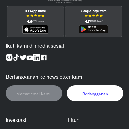
Scan kode QR untuk download Pluang
di Android dan iOS.
iOS App Store
Google Play Store
★
★
★
★
★
★
★
★
★
★
4.6
4.7
(
12.3K
ulasan
)
(
122.3K
ulasan
)
Ikuti kami di media sosial
Berlangganan ke newsletter kami
Berlangganan
Investasi
Fitur