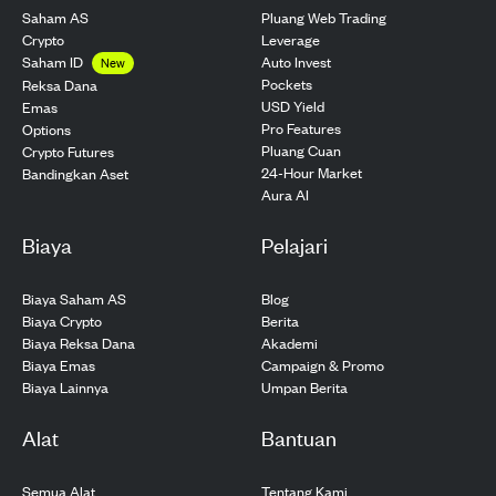
Saham AS
Pluang Web Trading
Crypto
Leverage
Saham ID
Auto Invest
New
Pockets
Reksa Dana
USD Yield
Emas
Pro Features
Options
Pluang Cuan
Crypto Futures
24-Hour Market
Bandingkan Aset
Aura AI
Biaya
Pelajari
Biaya Saham AS
Blog
Biaya Crypto
Berita
Biaya Reksa Dana
Akademi
Biaya Emas
Campaign & Promo
Biaya Lainnya
Umpan Berita
Alat
Bantuan
Semua Alat
Tentang Kami