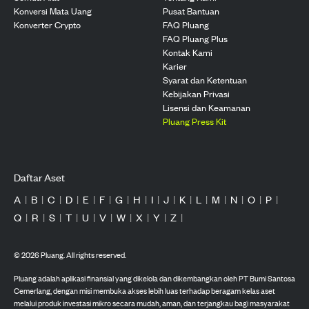
Konversi Mata Uang
Pusat Bantuan
Konverter Crypto
FAQ Pluang
FAQ Pluang Plus
Kontak Kami
Karier
Syarat dan Ketentuan
Kebijakan Privasi
Lisensi dan Keamanan
Pluang Press Kit
Daftar Aset
A
|
B
|
C
|
D
|
E
|
F
|
G
|
H
|
I
|
J
|
K
|
L
|
M
|
N
|
O
|
P
|
Q
|
R
|
S
|
T
|
U
|
V
|
W
|
X
|
Y
|
Z
|
©
2026
Pluang. All rights reserved.
Pluang adalah aplikasi finansial yang dikelola dan dikembangkan oleh PT Bumi Santosa
Cemerlang, dengan misi membuka akses lebih luas terhadap beragam kelas aset
melalui produk investasi mikro secara mudah, aman, dan terjangkau bagi masyarakat